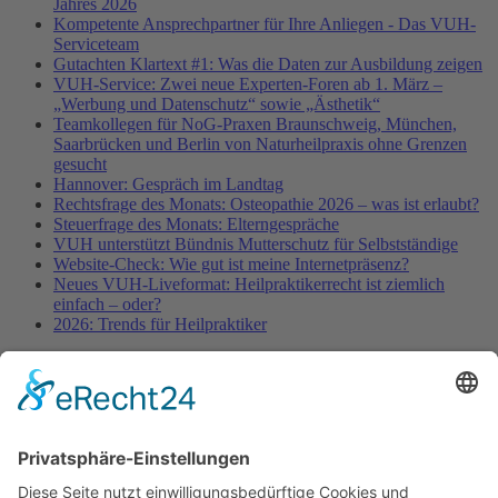
Jahres 2026
Kompetente Ansprechpartner für Ihre Anliegen - Das VUH-
Serviceteam
Gutachten Klartext #1: Was die Daten zur Ausbildung zeigen
VUH-Service: Zwei neue Experten-Foren ab 1. März –
„Werbung und Datenschutz“ sowie „Ästhetik“
Teamkollegen für NoG-Praxen Braunschweig, München,
Saarbrücken und Berlin von Naturheilpraxis ohne Grenzen
gesucht
Hannover: Gespräch im Landtag
Rechtsfrage des Monats: Osteopathie 2026 – was ist erlaubt?
Steuerfrage des Monats: Elterngespräche
VUH unterstützt Bündnis Mutterschutz für Selbstständige
Website-Check: Wie gut ist meine Internetpräsenz?
Neues VUH-Liveformat: Heilpraktikerrecht ist ziemlich
einfach – oder?
2026: Trends für Heilpraktiker
Fachinformationen
Erstattungsfähige rezeptfreie Medikamente
Pollenflugkalender
Studie: Reduziert das Darmbakterium Bacteroides vulgatus
Heißhunger auf Süßes?