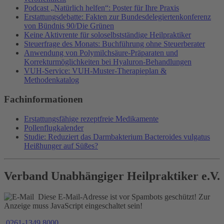
Podcast „Natürlich helfen“: Poster für Ihre Praxis
Erstattungsdebatte: Fakten zur Bundesdelegiertenkonferenz
von Bündnis 90/Die Grünen
Keine Aktivrente für soloselbstständige Heilpraktiker
Steuerfrage des Monats: Buchführung ohne Steuerberater
Anwendung von Polymilchsäure-Präparaten und
Korrekturmöglichkeiten bei Hyaluron-Behandlungen
VUH-Service: VUH-Muster-Therapieplan &
Methodenkatalog
Fachinformationen
Erstattungsfähige rezeptfreie Medikamente
Pollenflugkalender
Studie: Reduziert das Darmbakterium Bacteroides vulgatus
Heißhunger auf Süßes?
Verband Unabhängiger Heilpraktiker e.V.
Diese E-Mail-Adresse ist vor Spambots geschützt! Zur
Anzeige muss JavaScript eingeschaltet sein!
0261-1349 8000