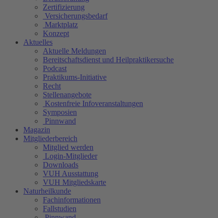
Zertifizierung
Versicherungsbedarf
Marktplatz
Konzept
Aktuelles
Aktuelle Meldungen
Bereitschaftsdienst und Heilpraktikersuche
Podcast
Praktikums-Initiative
Recht
Stellenangebote
Kostenfreie Infoveranstaltungen
Symposien
Pinnwand
Magazin
Mitgliederbereich
Mitglied werden
Login-Mitglieder
Downloads
VUH Ausstattung
VUH Mitgliedskarte
Naturheilkunde
Fachinformationen
Fallstudien
Pinnwand