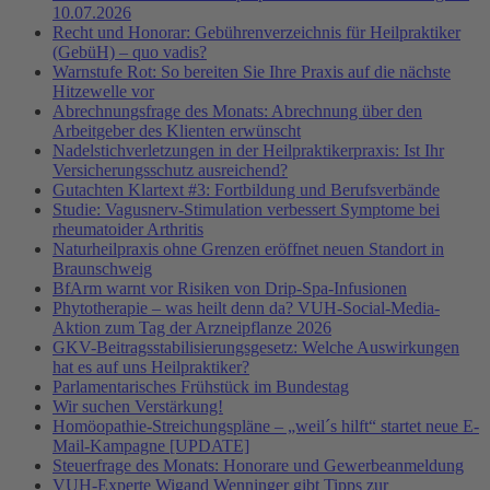
10.07.2026
Recht und Honorar: Gebührenverzeichnis für Heilpraktiker
(GebüH) – quo vadis?
Warnstufe Rot: So bereiten Sie Ihre Praxis auf die nächste
Hitzewelle vor
Abrechnungsfrage des Monats: Abrechnung über den
Arbeitgeber des Klienten erwünscht
Nadelstichverletzungen in der Heilpraktikerpraxis: Ist Ihr
Versicherungsschutz ausreichend?
Gutachten Klartext #3: Fortbildung und Berufsverbände
Studie: Vagusnerv-Stimulation verbessert Symptome bei
rheumatoider Arthritis
Naturheilpraxis ohne Grenzen eröffnet neuen Standort in
Braunschweig
BfArm warnt vor Risiken von Drip-Spa-Infusionen
Phytotherapie – was heilt denn da? VUH-Social-Media-
Aktion zum Tag der Arzneipflanze 2026
GKV-Beitragsstabilisierungsgesetz: Welche Auswirkungen
hat es auf uns Heilpraktiker?
Parlamentarisches Frühstück im Bundestag
Wir suchen Verstärkung!
Homöopathie-Streichungspläne – „weil´s hilft“ startet neue E-
Mail-Kampagne [UPDATE]
Steuerfrage des Monats: Honorare und Gewerbeanmeldung
VUH-Experte Wigand Wenninger gibt Tipps zur