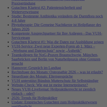
Praxisgründung
Gutachten Klartext #2: Patientensicherheit und
Weiterverweisung
Studie: Bestimmte Antibiotika verändern die Darmflora noch
4-8 Jahre
Phytotherapie: Die Gemeine Nachtkerze ist Heilpflanze des
Jahres 2026
Kompetente Ansprechpartner für Ihre Anliegen - Das VUH-
Serviceteam
Gutachten Klartext #1: Was die Daten zur Ausbildung zeigen
VUH-Service: Zwei neue Experten-Foren ab 1. März –
„Werbung und Datenschutz“ sowie „Ästhetik“
Teamkollegen für NoG-Praxen Braunschweig, München,
Saarbrücken und Berlin von Naturheilpraxis ohne Grenzen
gesucht
Hannover: Gespräch im Landtag
Rechtsfrage des Monats: Osteopathie 2026 – was ist erlaubt?
Steuerfrage des Monats: Elterngespräche
VUH unterstützt Bündnis Mutterschutz für Selbstständige
Website-Check: Wie gut ist meine Internetpräsenz?
Neues VUH-Liveformat: Heilpraktikerrecht ist ziemlich
einfach – oder?
2026: Trends für Heilpraktiker
Update: Empirisches Gutachten zum Heilpraktikerwesen
veröffentlicht