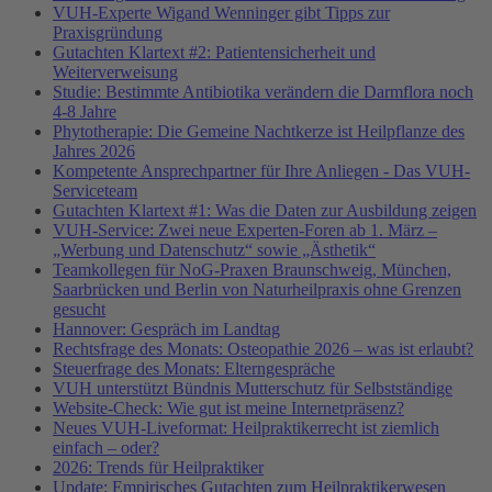
VUH-Experte Wigand Wenninger gibt Tipps zur
Praxisgründung
Gutachten Klartext #2: Patientensicherheit und
Weiterverweisung
Studie: Bestimmte Antibiotika verändern die Darmflora noch
4-8 Jahre
Phytotherapie: Die Gemeine Nachtkerze ist Heilpflanze des
Jahres 2026
Kompetente Ansprechpartner für Ihre Anliegen - Das VUH-
Serviceteam
Gutachten Klartext #1: Was die Daten zur Ausbildung zeigen
VUH-Service: Zwei neue Experten-Foren ab 1. März –
„Werbung und Datenschutz“ sowie „Ästhetik“
Teamkollegen für NoG-Praxen Braunschweig, München,
Saarbrücken und Berlin von Naturheilpraxis ohne Grenzen
gesucht
Hannover: Gespräch im Landtag
Rechtsfrage des Monats: Osteopathie 2026 – was ist erlaubt?
Steuerfrage des Monats: Elterngespräche
VUH unterstützt Bündnis Mutterschutz für Selbstständige
Website-Check: Wie gut ist meine Internetpräsenz?
Neues VUH-Liveformat: Heilpraktikerrecht ist ziemlich
einfach – oder?
2026: Trends für Heilpraktiker
Update: Empirisches Gutachten zum Heilpraktikerwesen