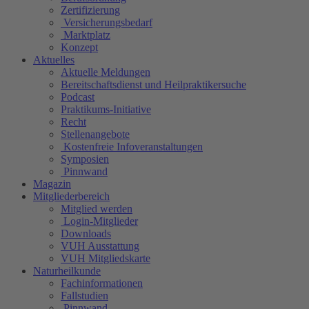
Zertifizierung
Versicherungsbedarf
Marktplatz
Konzept
Aktuelles
Aktuelle Meldungen
Bereitschaftsdienst und Heilpraktikersuche
Podcast
Praktikums-Initiative
Recht
Stellenangebote
Kostenfreie Infoveranstaltungen
Symposien
Pinnwand
Magazin
Mitgliederbereich
Mitglied werden
Login-Mitglieder
Downloads
VUH Ausstattung
VUH Mitgliedskarte
Naturheilkunde
Fachinformationen
Fallstudien
Pinnwand