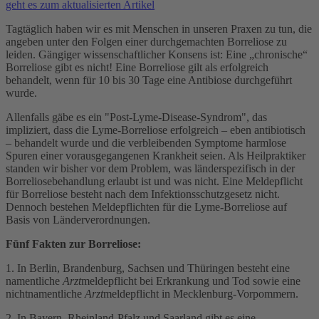
geht es zum aktualisierten Artikel
Tagtäglich haben wir es mit Menschen in unseren Praxen zu tun, die
angeben unter den Folgen einer durchgemachten Borreliose zu
leiden. Gängiger wissenschaftlicher Konsens ist: Eine „chronische“
Borreliose gibt es nicht! Eine Borreliose gilt als erfolgreich
behandelt, wenn für 10 bis 30 Tage eine Antibiose durchgeführt
wurde.
Allenfalls gäbe es ein "Post-Lyme-Disease-Syndrom", das
impliziert, dass die Lyme-Borreliose erfolgreich – eben antibiotisch
– behandelt wurde und die verbleibenden Symptome harmlose
Spuren einer vorausgegangenen Krankheit seien. Als Heilpraktiker
standen wir bisher vor dem Problem, was länderspezifisch in der
Borreliosebehandlung erlaubt ist und was nicht. Eine Meldepflicht
für Borreliose besteht nach dem Infektionsschutzgesetz nicht.
Dennoch bestehen Meldepflichten für die Lyme-Borreliose auf
Basis von Länderverordnungen.
Fünf Fakten zur Borreliose:
1. In Berlin, Brandenburg, Sachsen und Thüringen besteht eine
namentliche
Arzt
meldepflicht bei Erkrankung und Tod sowie eine
nichtnamentliche
Arzt
meldepflicht in Mecklenburg-Vorpommern.
2. In Bayern, Rheinland-Pfalz und Saarland gibt es eine