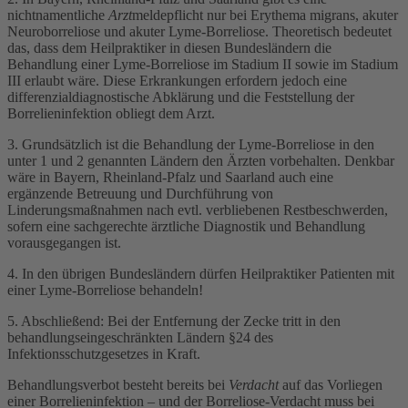
nichtnamentliche
Arzt
meldepflicht nur bei Erythema migrans, akuter
Neuroborreliose und akuter Lyme-Borreliose. Theoretisch bedeutet
das, dass dem Heilpraktiker in diesen Bundesländern die
Behandlung einer Lyme-Borreliose im Stadium II sowie im Stadium
III erlaubt wäre. Diese Erkrankungen erfordern jedoch eine
differenzialdiagnostische Abklärung und die Feststellung der
Borrelieninfektion obliegt dem Arzt.
3. Grundsätzlich ist die Behandlung der Lyme-Borreliose in den
unter 1 und 2 genannten Ländern den Ärzten vorbehalten. Denkbar
wäre in Bayern, Rheinland-Pfalz und Saarland auch eine
ergänzende Betreuung und Durchführung von
Linderungsmaßnahmen nach evtl. verbliebenen Restbeschwerden,
sofern eine sachgerechte ärztliche Diagnostik und Behandlung
vorausgegangen ist.
4. In den übrigen Bundesländern dürfen Heilpraktiker Patienten mit
einer Lyme-Borreliose behandeln!
5. Abschließend: Bei der Entfernung der Zecke tritt in den
behandlungseingeschränkten Ländern §24 des
Infektionsschutzgesetzes in Kraft.
Behandlungsverbot besteht bereits bei
Verdacht
auf das Vorliegen
einer Borrelieninfektion – und der Borreliose-Verdacht muss bei