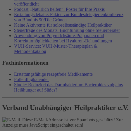
veröffentlicht
Podcast „Natürlich helfen“: Poster für Ihre Praxis
Erstattungsdebatte: Fakten zur Bundesdelegiertenkonferenz
von Bündnis 90/Die Grünen
Keine Aktivrente für soloselbstständige Heilpraktiker
Steuerfrage des Monats: Buchführung ohne Steuerberater
Anwendung von Polymilchsäure-Präparaten und
Korrekturmöglichkeiten bei Hyaluron-Behandlungen
VUH-Service: VUH-Muster-Therapieplan &
Methodenkatalog
Fachinformationen
Erstattungsfähige rezeptfreie Medikamente
Pollenflugkalender
Studie: Reduziert das Darmbakterium Bacteroides vulgatus
Heißhunger auf Süßes?
Verband Unabhängiger Heilpraktiker e.V.
Diese E-Mail-Adresse ist vor Spambots geschützt! Zur
Anzeige muss JavaScript eingeschaltet sein!