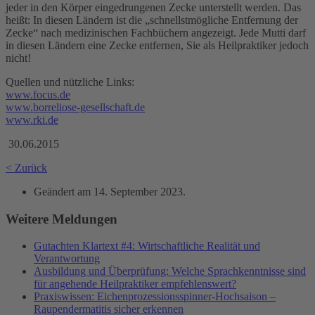
jeder in den Körper eingedrungenen Zecke unterstellt werden. Das
heißt: In diesen Ländern ist die „schnellstmögliche Entfernung der
Zecke“ nach medizinischen Fachbüchern angezeigt. Jede Mutti darf
in diesen Ländern eine Zecke entfernen, Sie als Heilpraktiker jedoch
nicht!
Quellen und nützliche Links:
www.focus.de
www.borreliose-gesellschaft.de
www.rki.de
30.06.2015
< Zurück
Geändert am
14. September 2023
.
Weitere Meldungen
Gutachten Klartext #4: Wirtschaftliche Realität und
Verantwortung
Ausbildung und Überprüfung: Welche Sprachkenntnisse sind
für angehende Heilpraktiker empfehlenswert?
Praxiswissen: Eichenprozessionsspinner-Hochsaison –
Raupendermatitis sicher erkennen