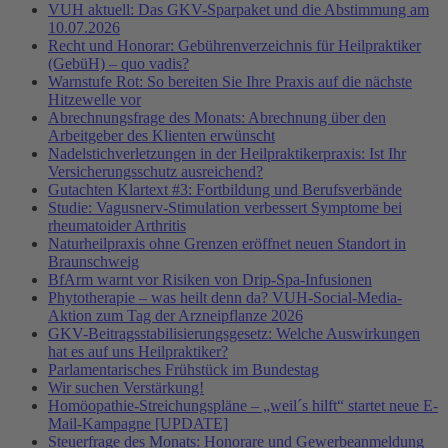
VUH aktuell: Das GKV-Sparpaket und die Abstimmung am
10.07.2026
Recht und Honorar: Gebührenverzeichnis für Heilpraktiker
(GebüH) – quo vadis?
Warnstufe Rot: So bereiten Sie Ihre Praxis auf die nächste
Hitzewelle vor
Abrechnungsfrage des Monats: Abrechnung über den
Arbeitgeber des Klienten erwünscht
Nadelstichverletzungen in der Heilpraktikerpraxis: Ist Ihr
Versicherungsschutz ausreichend?
Gutachten Klartext #3: Fortbildung und Berufsverbände
Studie: Vagusnerv-Stimulation verbessert Symptome bei
rheumatoider Arthritis
Naturheilpraxis ohne Grenzen eröffnet neuen Standort in
Braunschweig
BfArm warnt vor Risiken von Drip-Spa-Infusionen
Phytotherapie – was heilt denn da? VUH-Social-Media-
Aktion zum Tag der Arzneipflanze 2026
GKV-Beitragsstabilisierungsgesetz: Welche Auswirkungen
hat es auf uns Heilpraktiker?
Parlamentarisches Frühstück im Bundestag
Wir suchen Verstärkung!
Homöopathie-Streichungspläne – „weil´s hilft“ startet neue E-
Mail-Kampagne [UPDATE]
Steuerfrage des Monats: Honorare und Gewerbeanmeldung