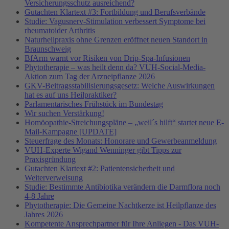
Versicherungsschutz ausreichend?
Gutachten Klartext #3: Fortbildung und Berufsverbände
Studie: Vagusnerv-Stimulation verbessert Symptome bei
rheumatoider Arthritis
Naturheilpraxis ohne Grenzen eröffnet neuen Standort in
Braunschweig
BfArm warnt vor Risiken von Drip-Spa-Infusionen
Phytotherapie – was heilt denn da? VUH-Social-Media-
Aktion zum Tag der Arzneipflanze 2026
GKV-Beitragsstabilisierungsgesetz: Welche Auswirkungen
hat es auf uns Heilpraktiker?
Parlamentarisches Frühstück im Bundestag
Wir suchen Verstärkung!
Homöopathie-Streichungspläne – „weil´s hilft“ startet neue E-
Mail-Kampagne [UPDATE]
Steuerfrage des Monats: Honorare und Gewerbeanmeldung
VUH-Experte Wigand Wenninger gibt Tipps zur
Praxisgründung
Gutachten Klartext #2: Patientensicherheit und
Weiterverweisung
Studie: Bestimmte Antibiotika verändern die Darmflora noch
4-8 Jahre
Phytotherapie: Die Gemeine Nachtkerze ist Heilpflanze des
Jahres 2026
Kompetente Ansprechpartner für Ihre Anliegen - Das VUH-