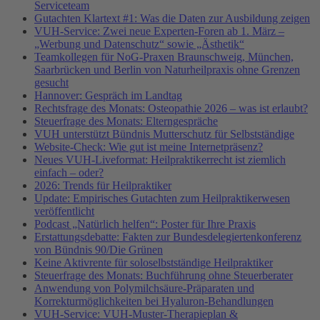
Serviceteam
Gutachten Klartext #1: Was die Daten zur Ausbildung zeigen
VUH-Service: Zwei neue Experten-Foren ab 1. März –
„Werbung und Datenschutz“ sowie „Ästhetik“
Teamkollegen für NoG-Praxen Braunschweig, München,
Saarbrücken und Berlin von Naturheilpraxis ohne Grenzen
gesucht
Hannover: Gespräch im Landtag
Rechtsfrage des Monats: Osteopathie 2026 – was ist erlaubt?
Steuerfrage des Monats: Elterngespräche
VUH unterstützt Bündnis Mutterschutz für Selbstständige
Website-Check: Wie gut ist meine Internetpräsenz?
Neues VUH-Liveformat: Heilpraktikerrecht ist ziemlich
einfach – oder?
2026: Trends für Heilpraktiker
Update: Empirisches Gutachten zum Heilpraktikerwesen
veröffentlicht
Podcast „Natürlich helfen“: Poster für Ihre Praxis
Erstattungsdebatte: Fakten zur Bundesdelegiertenkonferenz
von Bündnis 90/Die Grünen
Keine Aktivrente für soloselbstständige Heilpraktiker
Steuerfrage des Monats: Buchführung ohne Steuerberater
Anwendung von Polymilchsäure-Präparaten und
Korrekturmöglichkeiten bei Hyaluron-Behandlungen
VUH-Service: VUH-Muster-Therapieplan &