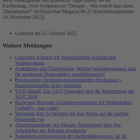
Mehr Hintergründe und praktische Tipps finden Sie im
Fachbeitrag „Vom Symptom zur Therapie – Wie erstellt man einen
Therapieplan?“ im Paracelsus Magazin 06.25 (Erscheinungstermin:
14. November 2025).
Geändert am
15. Oktober 2025
.
Weitere Meldungen
Gutachten Klartext #4: Wirtschaftliche Realität und
Verantwortung
Ausbildung und Überprüfung: Welche Sprachkenntnisse sind
für angehende Heilpraktiker empfehlenswert?
Praxiswissen: Eichenprozessionsspinner-Hochsaison –
Raupendermatitis sicher erkennen
VUH aktuell: Das GKV-Sparpaket und die Abstimmung am
10.07.2026
Recht und Honorar: Gebührenverzeichnis für Heilpraktiker
(GebüH) – quo vadis?
Warnstufe Rot: So bereiten Sie Ihre Praxis auf die nächste
Hitzewelle vor
Abrechnungsfrage des Monats: Abrechnung über den
Arbeitgeber des Klienten erwünscht
Nadelstichverletzungen in der Heilpraktikerpraxis: Ist Ihr