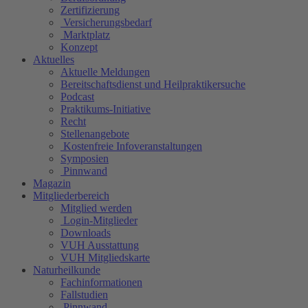
Zertifizierung
Versicherungsbedarf
Marktplatz
Konzept
Aktuelles
Aktuelle Meldungen
Bereitschaftsdienst und Heilpraktikersuche
Podcast
Praktikums-Initiative
Recht
Stellenangebote
Kostenfreie Infoveranstaltungen
Symposien
Pinnwand
Magazin
Mitgliederbereich
Mitglied werden
Login-Mitglieder
Downloads
VUH Ausstattung
VUH Mitgliedskarte
Naturheilkunde
Fachinformationen
Fallstudien
Pinnwand