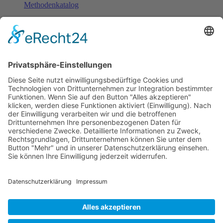
Methodenkatalog
Fachinformationen
Erstattungsfähige rezeptfreie Medikamente
Pollenflugkalender
Studie: Reduziert das Darmbakterium Bacteroides vulgatus
Heißhunger auf Süßes?
Verband Unabhängiger Heilpraktiker e.V.
Diese E-Mail-Adresse ist vor Spambots geschützt! Zur
Anzeige muss JavaScript eingeschaltet sein!
0261-1349 8000
Gördelinger Straße 47
Iduna-Haus, Ecke Neue Straße
38100 Braunschweig
Impressum