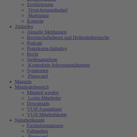
Zertifizierung
Versicherungsbedarf
Marktplatz
Konzept
Aktuelles
Aktuelle Meldungen
Bereitschaftsdienst und Heilpraktikersuche
Podcast
Praktikums-Initiative
Recht
Stellenangebote
Kostenfreie Infoveranstaltungen
Symposien
Pinnwand
Magazin
Mitgliederbereich
Mitglied werden
Login-Mitglieder
Downloads
VUH Ausstattung
VUH Mitgliedskarte
Naturheilkunde
Fachinformationen
Fallstudien
Pinnwand