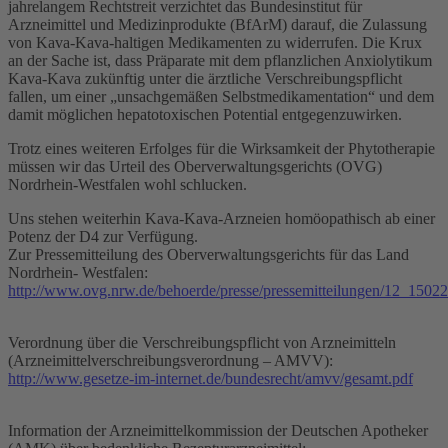
jahrelangem Rechtstreit verzichtet das Bundesinstitut für
Arzneimittel und Medizinprodukte (BfArM) darauf, die Zulassung
von Kava-Kava-haltigen Medikamenten zu widerrufen. Die Krux
an der Sache ist, dass Präparate mit dem pflanzlichen Anxiolytikum
Kava-Kava zukünftig unter die ärztliche Verschreibungspflicht
fallen, um einer „unsachgemäßen Selbstmedikamentation“ und dem
damit möglichen hepatotoxischen Potential entgegenzuwirken.
Trotz eines weiteren Erfolges für die Wirksamkeit der Phytotherapie
müssen wir das Urteil des Oberverwaltungsgerichts (OVG)
Nordrhein-Westfalen wohl schlucken.
Uns stehen weiterhin Kava-Kava-Arzneien homöopathisch ab einer
Potenz der D4 zur Verfügung.
Zur Pressemitteilung des Oberverwaltungsgerichts für das Land
Nordrhein- Westfalen:
http://www.ovg.nrw.de/behoerde/presse/pressemitteilungen/12_1502
Verordnung über die Verschreibungspflicht von Arzneimitteln
(Arzneimittelverschreibungsverordnung – AMVV):
http://www.gesetze-im-internet.de/bundesrecht/amvv/gesamt.pdf
Information der Arzneimittelkommission der Deutschen Apotheker