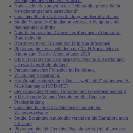
Arbeitgeber des Klienten erwünscht
Nadelstichverletzungen in der Heilpraktikerpraxis: Ist Ihr
Versicherungsschutz ausreichend?
Gutachten Klartext #3: Fortbildung und Berufsverbände
Studie: Vagusnerv-Stimulation verbessert Symptome bei
rheumatoider Arthritis
Naturheilpraxis ohne Grenzen eröffnet neuen Standort in
Braunschweig
BfArm warnt vor Risiken von Drip-Spa-Infusionen
Phytotherapie – was heilt denn da? VUH-Social-Media-
Aktion zum Tag der Arzneipflanze 2026
GKV-Beitragsstabilisierungsgesetz: Welche Auswirkungen
hat es auf uns Heilpraktiker?
Parlamentarisches Frühstück im Bundestag
Wir suchen Verstärkung!
Homöopathie-Streichungspläne – „weil´s hilft“ startet neue E-
Mail-Kampagne [UPDATE]
Steuerfrage des Monats: Honorare und Gewerbeanmeldung
VUH-Experte Wigand Wenninger gibt Tipps zur
Praxisgründung
Gutachten Klartext #2: Patientensicherheit und
Weiterverweisung
Studie: Bestimmte Antibiotika verändern die Darmflora noch
4-8 Jahre
Phytotherapie: Die Gemeine Nachtkerze ist Heilpflanze des