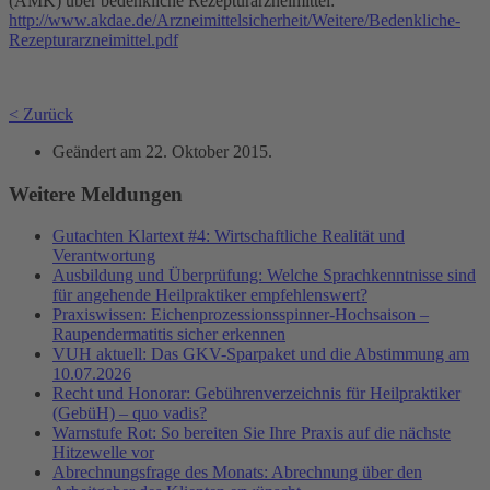
(AMK) über bedenkliche Rezepturarzneimittel:
http://www.akdae.de/Arzneimittelsicherheit/Weitere/Bedenkliche-
Rezepturarzneimittel.pdf
< Zurück
Geändert am
22. Oktober 2015
.
Weitere Meldungen
Gutachten Klartext #4: Wirtschaftliche Realität und
Verantwortung
Ausbildung und Überprüfung: Welche Sprachkenntnisse sind
für angehende Heilpraktiker empfehlenswert?
Praxiswissen: Eichenprozessionsspinner-Hochsaison –
Raupendermatitis sicher erkennen
VUH aktuell: Das GKV-Sparpaket und die Abstimmung am
10.07.2026
Recht und Honorar: Gebührenverzeichnis für Heilpraktiker
(GebüH) – quo vadis?
Warnstufe Rot: So bereiten Sie Ihre Praxis auf die nächste
Hitzewelle vor
Abrechnungsfrage des Monats: Abrechnung über den