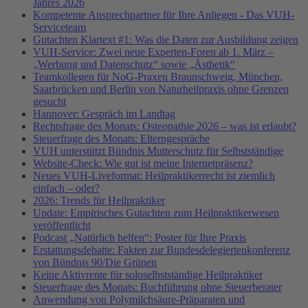
Jahres 2026
Kompetente Ansprechpartner für Ihre Anliegen - Das VUH-
Serviceteam
Gutachten Klartext #1: Was die Daten zur Ausbildung zeigen
VUH-Service: Zwei neue Experten-Foren ab 1. März –
„Werbung und Datenschutz“ sowie „Ästhetik“
Teamkollegen für NoG-Praxen Braunschweig, München,
Saarbrücken und Berlin von Naturheilpraxis ohne Grenzen
gesucht
Hannover: Gespräch im Landtag
Rechtsfrage des Monats: Osteopathie 2026 – was ist erlaubt?
Steuerfrage des Monats: Elterngespräche
VUH unterstützt Bündnis Mutterschutz für Selbstständige
Website-Check: Wie gut ist meine Internetpräsenz?
Neues VUH-Liveformat: Heilpraktikerrecht ist ziemlich
einfach – oder?
2026: Trends für Heilpraktiker
Update: Empirisches Gutachten zum Heilpraktikerwesen
veröffentlicht
Podcast „Natürlich helfen“: Poster für Ihre Praxis
Erstattungsdebatte: Fakten zur Bundesdelegiertenkonferenz
von Bündnis 90/Die Grünen
Keine Aktivrente für soloselbstständige Heilpraktiker
Steuerfrage des Monats: Buchführung ohne Steuerberater
Anwendung von Polymilchsäure-Präparaten und