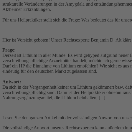
strukturelle Veränderungen in der Amygdala und entzündungshemmen
Alzheimer-Erkrankungen.
Für uns Heilpraktiker stellt sich die Frage: Was bedeutet das für un
Hier ist Vorsicht geboten! Unser Rechtsexperte Benjamin D. Alt klärt 
Frage:
Derzeit ist Lithium in aller Munde. Es wird gehyped aufgrund neuer Er
verschreibungspflichtige Arzneimittel handelt, möchte ich gerne wiss
Darf ein HP die Einnahme von Lithium empfehlen? Wie sieht es aus 
eindeutig für den deutschen Markt zugelassen sind.
Antwort:
Da sich in der Vergangenheit keiner um Lithium gekümmert bzw. dafür i
verschreibungspflichtig sind. Dann ist der Heilpraktiker ohnehin rau
Nahrungsergänzungsmittel, die Lithium beinhalten, [...].
Lesen Sie den ganzen Artikel mit der vollständigen Anwort von unse
Die vollständige Antwort unseres Rechtsexperten kann außerdem in u