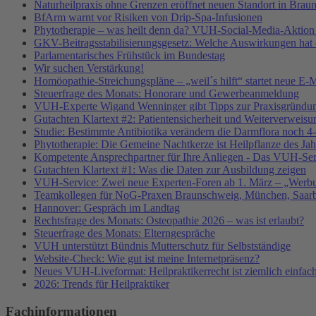
Naturheilpraxis ohne Grenzen eröffnet neuen Standort in Brau
BfArm warnt vor Risiken von Drip-Spa-Infusionen
Phytotherapie – was heilt denn da? VUH-Social-Media-Aktion
GKV-Beitragsstabilisierungsgesetz: Welche Auswirkungen hat e
Parlamentarisches Frühstück im Bundestag
Wir suchen Verstärkung!
Homöopathie-Streichungspläne – „weil´s hilft“ startet neue
Steuerfrage des Monats: Honorare und Gewerbeanmeldung
VUH-Experte Wigand Wenninger gibt Tipps zur Praxisgründu
Gutachten Klartext #2: Patientensicherheit und Weiterverweisu
Studie: Bestimmte Antibiotika verändern die Darmflora noch 4-
Phytotherapie: Die Gemeine Nachtkerze ist Heilpflanze des Ja
Kompetente Ansprechpartner für Ihre Anliegen - Das VUH-Se
Gutachten Klartext #1: Was die Daten zur Ausbildung zeigen
VUH-Service: Zwei neue Experten-Foren ab 1. März – „Werbu
Teamkollegen für NoG-Praxen Braunschweig, München, Saarbr
Hannover: Gespräch im Landtag
Rechtsfrage des Monats: Osteopathie 2026 – was ist erlaubt?
Steuerfrage des Monats: Elterngespräche
VUH unterstützt Bündnis Mutterschutz für Selbstständige
Website-Check: Wie gut ist meine Internetpräsenz?
Neues VUH-Liveformat: Heilpraktikerrecht ist ziemlich einfac
2026: Trends für Heilpraktiker
Fachinformationen