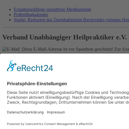
Erstattungsfähige rezeptfreie Medikamente
Pollenflugkalender
Studie: Reduziert das Darmbakterium Bacteroides vulgatus He
Verband Unabhängiger Heilpraktiker e.V.
Diese E-Mail-Adresse ist vor Spambots geschützt! Zur Anze
0261-1349 8000
Gördelinger Straße 47
Iduna-Haus, Ecke Neue Straße
38100 Braunschweig
Impressum
Datenschutzerklärung