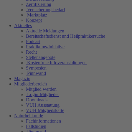
Zertifizierung
Versicherungsbedarf
Marktplatz
Konzept
Aktuelles
Aktuelle Meldungen
Bereitschaftsdienst und Heilpraktikersuche
Podcast
Praktikums-Initiative
Recht
Stellenangebote
Kostenfreie Infoveranstaltungen
Symposien
Pinnwand
Magazin
Mitgliederbereich
Mitglied werden
Login-Mitglieder
Downloads
VUH Ausstattung
VUH Mitgliedskarte
Naturheilkunde
Fachinformationen
Fallstudien
Pinnwand