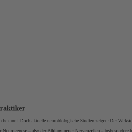
praktiker
en bekannt. Doch aktuelle neurobiologische Studien zeigen: Der Wirksto
der Neurogenese – also der Bildung neuer Nervenzellen – insbesonde