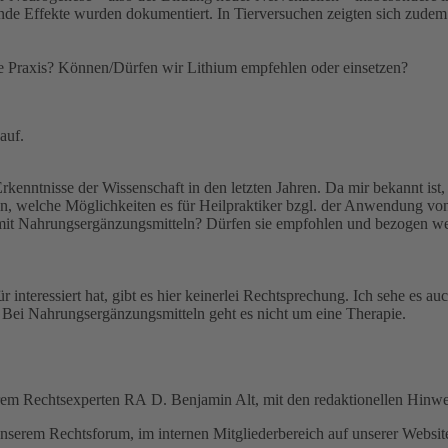
de Effekte wurden dokumentiert. In Tierversuchen zeigten sich zude
sere Praxis? Können/Dürfen wir Lithium empfehlen oder einsetzen?
auf.
kenntnisse der Wissenschaft in den letzten Jahren. Da mir bekannt ist,
en, welche Möglichkeiten es für Heilpraktiker bzgl. der Anwendung von 
mit Nahrungsergänzungsmitteln? Dürfen sie empfohlen und bezogen wer
nteressiert hat, gibt es hier keinerlei Rechtsprechung. Ich sehe es auc
s. Bei Nahrungsergänzungsmitteln geht es nicht um eine Therapie.
rem Rechtsexperten RA D. Benjamin Alt, mit den redaktionellen Hinwe
nserem Rechtsforum, im internen Mitgliederbereich auf unserer Websi