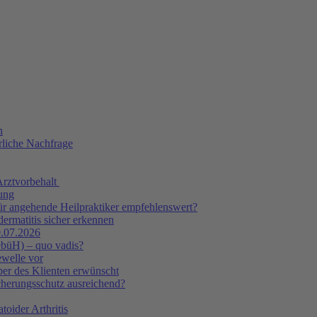
n
rliche Nachfrage
Arztvorbehalt
tung
ür angehende Heilpraktiker empfehlenswert?
ermatitis sicher erkennen
.07.2026
ebüH) – quo vadis?
ewelle vor
er des Klienten erwünscht
icherungsschutz ausreichend?
oider Arthritis