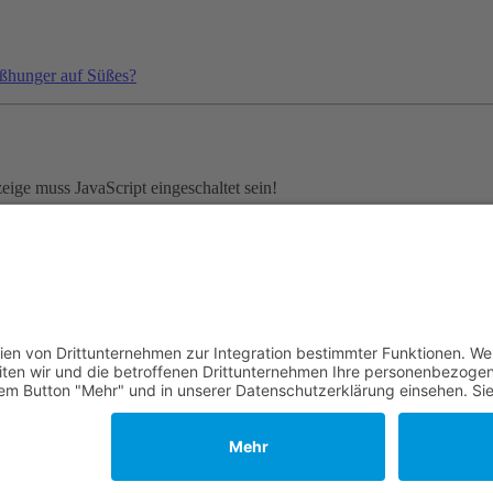
ißhunger auf Süßes?
ige muss JavaScript eingeschaltet sein!