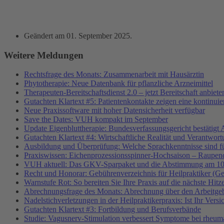
Geändert am
01. September 2025
.
Weitere Meldungen
Rechtsfrage des Monats: Zusammenarbeit mit Hausärztin
Phytotherapie: Neue Datenbank für pflanzliche Arzneimittel
Therapeuten-Bereitschaftsdienst 2.0 – jetzt Bereitschaft anbiete
Gutachten Klartext #5: Patientenkontakte zeigen eine kontinuie
Neue Praxissoftware mit hoher Datensicherheit verfügbar
Save the Dates: VUH kompakt im September
Update Eigenbluttherapie: Bundesverfassungsgericht bestätigt 
Gutachten Klartext #4: Wirtschaftliche Realität und Verantwor
Ausbildung und Überprüfung: Welche Sprachkenntnisse sind f
Praxiswissen: Eichenprozessionsspinner-Hochsaison – Raupend
VUH aktuell: Das GKV-Sparpaket und die Abstimmung am 10
Recht und Honorar: Gebührenverzeichnis für Heilpraktiker (G
Warnstufe Rot: So bereiten Sie Ihre Praxis auf die nächste Hitz
Abrechnungsfrage des Monats: Abrechnung über den Arbeitgeb
Nadelstichverletzungen in der Heilpraktikerpraxis: Ist Ihr Vers
Gutachten Klartext #3: Fortbildung und Berufsverbände
Studie: Vagusnerv-Stimulation verbessert Symptome bei rheumat