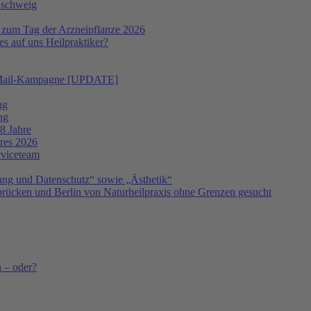
nschweig
 zum Tag der Arzneipflanze 2026
s auf uns Heilpraktiker?
 E-Mail-Kampagne [UPDATE]
ng
ng
8 Jahre
hres 2026
rviceteam
ng und Datenschutz“ sowie „Ästhetik“
ücken und Berlin von Naturheilpraxis ohne Grenzen gesucht
h – oder?