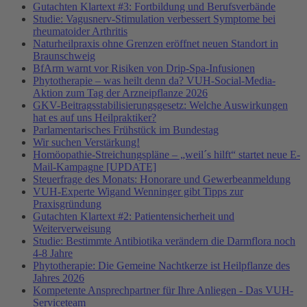
Gutachten Klartext #3: Fortbildung und Berufsverbände
Studie: Vagusnerv-Stimulation verbessert Symptome bei
rheumatoider Arthritis
Naturheilpraxis ohne Grenzen eröffnet neuen Standort in
Braunschweig
BfArm warnt vor Risiken von Drip-Spa-Infusionen
Phytotherapie – was heilt denn da? VUH-Social-Media-
Aktion zum Tag der Arzneipflanze 2026
GKV-Beitragsstabilisierungsgesetz: Welche Auswirkungen
hat es auf uns Heilpraktiker?
Parlamentarisches Frühstück im Bundestag
Wir suchen Verstärkung!
Homöopathie-Streichungspläne – „weil´s hilft“ startet neue E-
Mail-Kampagne [UPDATE]
Steuerfrage des Monats: Honorare und Gewerbeanmeldung
VUH-Experte Wigand Wenninger gibt Tipps zur
Praxisgründung
Gutachten Klartext #2: Patientensicherheit und
Weiterverweisung
Studie: Bestimmte Antibiotika verändern die Darmflora noch
4-8 Jahre
Phytotherapie: Die Gemeine Nachtkerze ist Heilpflanze des
Jahres 2026
Kompetente Ansprechpartner für Ihre Anliegen - Das VUH-
Serviceteam