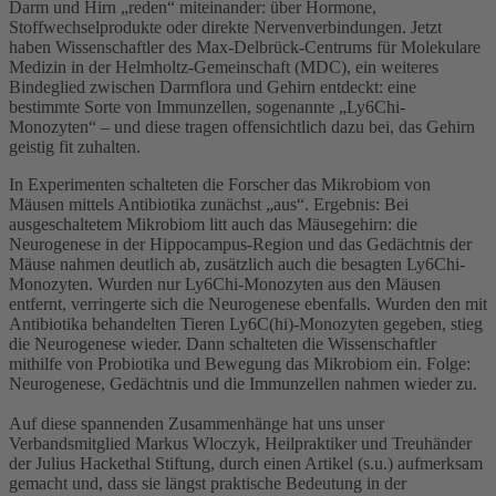
Darm und Hirn „reden“ miteinander: über Hormone,
Stoffwechselprodukte oder direkte Nervenverbindungen. Jetzt
haben Wissenschaftler des Max-Delbrück-Centrums für Molekulare
Medizin in der Helmholtz-Gemeinschaft (MDC), ein weiteres
Bindeglied zwischen Darmflora und Gehirn entdeckt: eine
bestimmte Sorte von Immunzellen, sogenannte „Ly6Chi-
Monozyten“ – und diese tragen offensichtlich dazu bei, das Gehirn
geistig fit zuhalten.
In Experimenten schalteten die Forscher das Mikrobiom von
Mäusen mittels Antibiotika zunächst „aus“. Ergebnis: Bei
ausgeschaltetem Mikrobiom litt auch das Mäusegehirn: die
Neurogenese in der Hippocampus-Region und das Gedächtnis der
Mäuse nahmen deutlich ab, zusätzlich auch die besagten Ly6Chi-
Monozyten. Wurden nur Ly6Chi-Monozyten aus den Mäusen
entfernt, verringerte sich die Neurogenese ebenfalls. Wurden den mit
Antibiotika behandelten Tieren Ly6C(hi)-Monozyten gegeben, stieg
die Neurogenese wieder. Dann schalteten die Wissenschaftler
mithilfe von Probiotika und Bewegung das Mikrobiom ein. Folge:
Neurogenese, Gedächtnis und die Immunzellen nahmen wieder zu.
Auf diese spannenden Zusammenhänge hat uns unser
Verbandsmitglied Markus Wloczyk, Heilpraktiker und Treuhänder
der Julius Hackethal Stiftung, durch einen Artikel (s.u.) aufmerksam
gemacht und, dass sie längst praktische Bedeutung in der