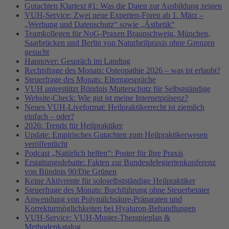
Gutachten Klartext #1: Was die Daten zur Ausbildung zeigen
VUH-Service: Zwei neue Experten-Foren ab 1. März –
„Werbung und Datenschutz“ sowie „Ästhetik“
Teamkollegen für NoG-Praxen Braunschweig, München,
Saarbrücken und Berlin von Naturheilpraxis ohne Grenzen
gesucht
Hannover: Gespräch im Landtag
Rechtsfrage des Monats: Osteopathie 2026 – was ist erlaubt?
Steuerfrage des Monats: Elterngespräche
VUH unterstützt Bündnis Mutterschutz für Selbstständige
Website-Check: Wie gut ist meine Internetpräsenz?
Neues VUH-Liveformat: Heilpraktikerrecht ist ziemlich
einfach – oder?
2026: Trends für Heilpraktiker
Update: Empirisches Gutachten zum Heilpraktikerwesen
veröffentlicht
Podcast „Natürlich helfen“: Poster für Ihre Praxis
Erstattungsdebatte: Fakten zur Bundesdelegiertenkonferenz
von Bündnis 90/Die Grünen
Keine Aktivrente für soloselbstständige Heilpraktiker
Steuerfrage des Monats: Buchführung ohne Steuerberater
Anwendung von Polymilchsäure-Präparaten und
Korrekturmöglichkeiten bei Hyaluron-Behandlungen
VUH-Service: VUH-Muster-Therapieplan &
Methodenkatalog