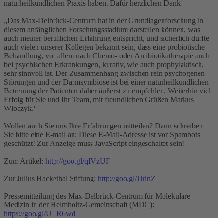
naturheilkundlichen Praxis haben. Dafür herzlichen Dank!
„Das Max-Delbrück-Centrum hat in der Grundlagenforschung in
diesem anfänglichen Forschungsstadium darstellen können, was
auch meiner beruflichen Erfahrung entspricht, und sicherlich dürfte
auch vielen unserer Kollegen bekannt sein, dass eine probiotische
Behandlung, vor allem nach Chemo- oder Antibiotikatherapie auch
bei psychischen Erkrankungen, kurativ, wie auch prophylaktisch,
sehr sinnvoll ist. Der Zusammenhang zwischen rein psychogenen
Störungen und der Darmsymbiose ist bei einer naturheilkundlichen
Betreuung der Patienten daher äußerst zu empfehlen. Weiterhin viel
Erfolg für Sie und Ihr Team, mit freundlichen Grüßen Markus
Wloczyk.“
Wollen auch Sie uns Ihre Erfahrungen mitteilen? Dann schreiben
Sie bitte eine E-mail an:
Diese E-Mail-Adresse ist vor Spambots
geschützt! Zur Anzeige muss JavaScript eingeschaltet sein!
Zum Artikel:
http://goo.gl/qIVzUF
Zur Julius Hackethal Stiftung:
http://goo.gl/JJrinZ
Pressemitteilung des Max-Delbrück-Centrum für Molekulare
Medizin in der Helmholtz-Gemeinschaft (MDC):
https://goo.gl/UTR6wd