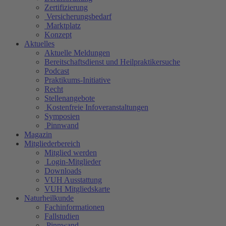
Zertifizierung
Versicherungsbedarf
Marktplatz
Konzept
Aktuelles
Aktuelle Meldungen
Bereitschaftsdienst und Heilpraktikersuche
Podcast
Praktikums-Initiative
Recht
Stellenangebote
Kostenfreie Infoveranstaltungen
Symposien
Pinnwand
Magazin
Mitgliederbereich
Mitglied werden
Login-Mitglieder
Downloads
VUH Ausstattung
VUH Mitgliedskarte
Naturheilkunde
Fachinformationen
Fallstudien
Pinnwand