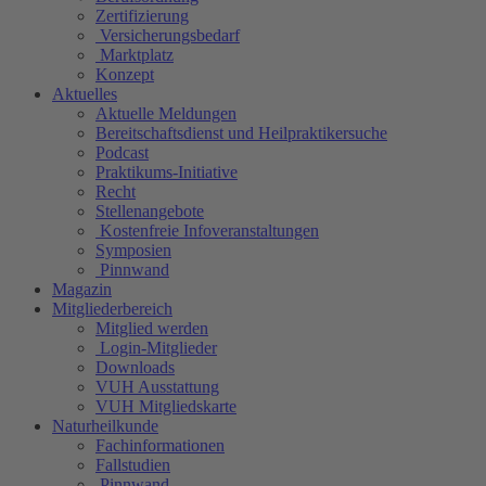
Zertifizierung
Versicherungsbedarf
Marktplatz
Konzept
Aktuelles
Aktuelle Meldungen
Bereitschaftsdienst und Heilpraktikersuche
Podcast
Praktikums-Initiative
Recht
Stellenangebote
Kostenfreie Infoveranstaltungen
Symposien
Pinnwand
Magazin
Mitgliederbereich
Mitglied werden
Login-Mitglieder
Downloads
VUH Ausstattung
VUH Mitgliedskarte
Naturheilkunde
Fachinformationen
Fallstudien
Pinnwand