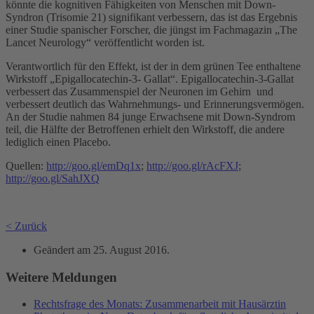
könnte die kognitiven Fähigkeiten von Menschen mit Down-
Syndron (Trisomie 21) signifikant verbessern, das ist das Ergebnis
einer Studie spanischer Forscher, die jüngst im Fachmagazin „The
Lancet Neurology“ veröffentlicht worden ist.
Verantwortlich für den Effekt, ist der in dem grünen Tee enthaltene
Wirkstoff „Epigallocatechin-3- Gallat“. Epigallocatechin-3-Gallat
verbessert das Zusammenspiel der Neuronen im Gehirn und
verbessert deutlich das Wahrnehmungs- und Erinnerungsvermögen.
An der Studie nahmen 84 junge Erwachsene mit Down-Syndrom
teil, die Hälfte der Betroffenen erhielt den Wirkstoff, die andere
lediglich einen Placebo.
Quellen:
http://goo.gl/emDq1x
;
http://goo.gl/rAcFXJ
;
http://goo.gl/SahJXQ
< Zurück
Geändert am
25. August 2016
.
Weitere Meldungen
Rechtsfrage des Monats: Zusammenarbeit mit Hausärztin