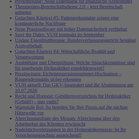
Phytotherapie: Neue Datenbank für pflanzliche Arzneimittel
Therapeuten-Bereitschaftsdienst 2.0 – jetzt Bereitschaft
anbieten
Gutachten Klartext #5: Patientenkontakte zeigen eine
kontinuierliche Nachfrage
Neue Praxissoftware mit hoher Datensicherheit verfügbar
Save the Dates: VUH kompakt im September
Update Eigenbluttherapie: Bundesverfassungsgericht bestätigt
Arztvorbehalt
Gutachten Klartext #4: Wirtschaftliche Realität und
Verantwortung
Ausbildung und Überprüfung: Welche Sprachkenntnisse sind
für angehende Heilpraktiker empfehlenswert?
Praxiswissen: Eichenprozessionsspinner-Hochsaison –
Raupendermatitis sicher erkennen
VUH aktuell: Das GKV-Sparpaket und die Abstimmung am
10.07.2026
Recht und Honorar: Gebührenverzeichnis für Heilpraktiker
(GebüH) – quo vadis?
Warnstufe Rot: So bereiten Sie Ihre Praxis auf die nächste
Hitzewelle vor
Abrechnungsfrage des Monats: Abrechnung über den
Arbeitgeber des Klienten erwünscht
Nadelstichverletzungen in der Heilpraktikerpraxis: Ist Ihr
Versicherungsschutz ausreichend?