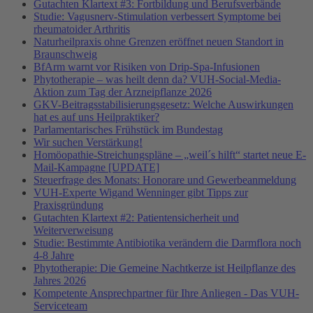
Gutachten Klartext #3: Fortbildung und Berufsverbände
Studie: Vagusnerv-Stimulation verbessert Symptome bei
rheumatoider Arthritis
Naturheilpraxis ohne Grenzen eröffnet neuen Standort in
Braunschweig
BfArm warnt vor Risiken von Drip-Spa-Infusionen
Phytotherapie – was heilt denn da? VUH-Social-Media-
Aktion zum Tag der Arzneipflanze 2026
GKV-Beitragsstabilisierungsgesetz: Welche Auswirkungen
hat es auf uns Heilpraktiker?
Parlamentarisches Frühstück im Bundestag
Wir suchen Verstärkung!
Homöopathie-Streichungspläne – „weil´s hilft“ startet neue E-
Mail-Kampagne [UPDATE]
Steuerfrage des Monats: Honorare und Gewerbeanmeldung
VUH-Experte Wigand Wenninger gibt Tipps zur
Praxisgründung
Gutachten Klartext #2: Patientensicherheit und
Weiterverweisung
Studie: Bestimmte Antibiotika verändern die Darmflora noch
4-8 Jahre
Phytotherapie: Die Gemeine Nachtkerze ist Heilpflanze des
Jahres 2026
Kompetente Ansprechpartner für Ihre Anliegen - Das VUH-
Serviceteam