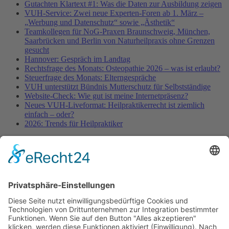
Gutachten Klartext #1: Was die Daten zur Ausbildung zeigen
VUH-Service: Zwei neue Experten-Foren ab 1. März –
„Werbung und Datenschutz“ sowie „Ästhetik“
Teamkollegen für NoG-Praxen Braunschweig, München,
Saarbrücken und Berlin von Naturheilpraxis ohne Grenzen
gesucht
Hannover: Gespräch im Landtag
Rechtsfrage des Monats: Osteopathie 2026 – was ist erlaubt?
Steuerfrage des Monats: Elterngespräche
VUH unterstützt Bündnis Mutterschutz für Selbstständige
Website-Check: Wie gut ist meine Internetpräsenz?
Neues VUH-Liveformat: Heilpraktikerrecht ist ziemlich
einfach – oder?
2026: Trends für Heilpraktiker
Fachinformationen
Erstattungsfähige rezeptfreie Medikamente
Pollenflugkalender
Studie: Reduziert das Darmbakterium Bacteroides vulgatus
Heißhunger auf Süßes?
Verband Unabhängiger Heilpraktiker e.V.