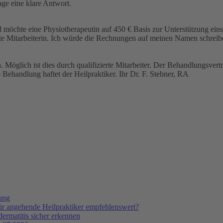
age eine klare Antwort.
öchte eine Physiotherapeutin auf 450 € Basis zur Unterstützung eins
llte Mitarbeiterin. Ich würde die Rechnungen auf meinen Namen schrei
. Möglich ist dies durch qualifizierte Mitarbeiter. Der Behandlungsve
 Behandlung haftet der Heilpraktiker. Ihr Dr. F. Stebner, RA
tung
ür angehende Heilpraktiker empfehlenswert?
ermatitis sicher erkennen