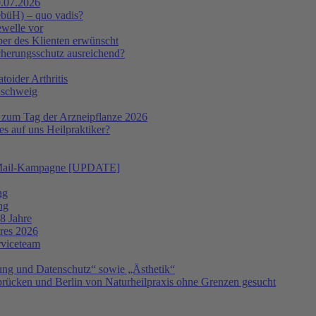
.07.2026
ebüH) – quo vadis?
ewelle vor
er des Klienten erwünscht
icherungsschutz ausreichend?
oider Arthritis
nschweig
 zum Tag der Arzneipflanze 2026
s auf uns Heilpraktiker?
 E-Mail-Kampagne [UPDATE]
ng
ng
8 Jahre
hres 2026
rviceteam
ng und Datenschutz“ sowie „Ästhetik“
ücken und Berlin von Naturheilpraxis ohne Grenzen gesucht