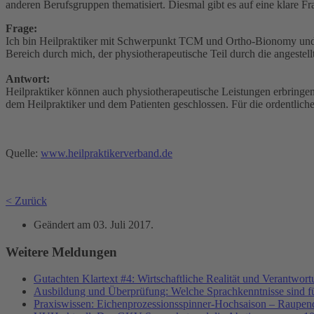
anderen Berufsgruppen thematisiert. Diesmal gibt es auf eine klare Fr
Frage:
Ich bin Heilpraktiker mit Schwerpunkt TCM und Ortho-Bionomy und m
Bereich durch mich, der physiotherapeutische Teil durch die angeste
Antwort:
Heilpraktiker können auch physiotherapeutische Leistungen erbringen
dem Heilpraktiker und dem Patienten geschlossen. Für die ordentliche
Quelle:
www.heilpraktikerverband.de
< Zurück
Geändert am
03. Juli 2017
.
Weitere Meldungen
Gutachten Klartext #4: Wirtschaftliche Realität und Verantwor
Ausbildung und Überprüfung: Welche Sprachkenntnisse sind f
Praxiswissen: Eichenprozessionsspinner-Hochsaison – Raupend