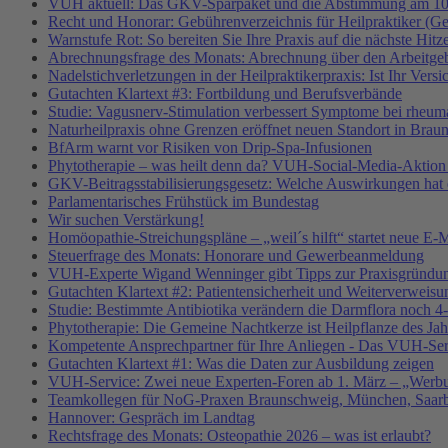
VUH aktuell: Das GKV-Sparpaket und die Abstimmung am 10
Recht und Honorar: Gebührenverzeichnis für Heilpraktiker (G
Warnstufe Rot: So bereiten Sie Ihre Praxis auf die nächste Hitz
Abrechnungsfrage des Monats: Abrechnung über den Arbeitgeb
Nadelstichverletzungen in der Heilpraktikerpraxis: Ist Ihr Vers
Gutachten Klartext #3: Fortbildung und Berufsverbände
Studie: Vagusnerv-Stimulation verbessert Symptome bei rheumat
Naturheilpraxis ohne Grenzen eröffnet neuen Standort in Brau
BfArm warnt vor Risiken von Drip-Spa-Infusionen
Phytotherapie – was heilt denn da? VUH-Social-Media-Aktion
GKV-Beitragsstabilisierungsgesetz: Welche Auswirkungen hat e
Parlamentarisches Frühstück im Bundestag
Wir suchen Verstärkung!
Homöopathie-Streichungspläne – „weil´s hilft“ startet neue
Steuerfrage des Monats: Honorare und Gewerbeanmeldung
VUH-Experte Wigand Wenninger gibt Tipps zur Praxisgründu
Gutachten Klartext #2: Patientensicherheit und Weiterverweisu
Studie: Bestimmte Antibiotika verändern die Darmflora noch 4-
Phytotherapie: Die Gemeine Nachtkerze ist Heilpflanze des Ja
Kompetente Ansprechpartner für Ihre Anliegen - Das VUH-Se
Gutachten Klartext #1: Was die Daten zur Ausbildung zeigen
VUH-Service: Zwei neue Experten-Foren ab 1. März – „Werbu
Teamkollegen für NoG-Praxen Braunschweig, München, Saarbr
Hannover: Gespräch im Landtag
Rechtsfrage des Monats: Osteopathie 2026 – was ist erlaubt?