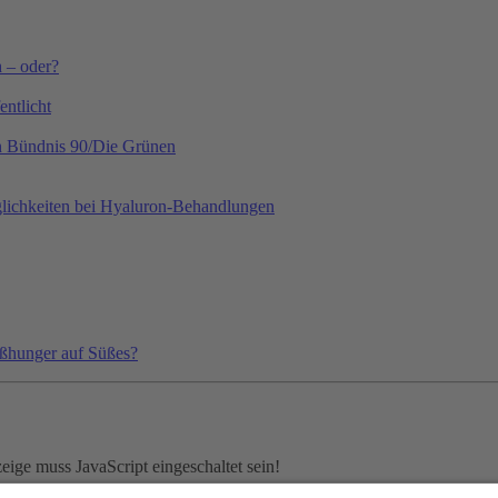
h – oder?
ntlicht
on Bündnis 90/Die Grünen
lichkeiten bei Hyaluron-Behandlungen
ißhunger auf Süßes?
ige muss JavaScript eingeschaltet sein!