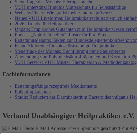
Steuerfrage des Monats: Elterngespräche
VUH unterstützt Bündnis Mutterschutz für Selbstständige
Website-Check: Wie gut ist meine Internetpräsenz?
Neues VUH-Liveformat: Heilpraktikerrecht ist ziemlich einfac
2026: Trends für Heilpraktiker
Update: Empirisches Gutachten zum Heilpraktikerwesen veröffe
Podcast „Natürlich helfen“: Poster für Ihre Praxis
Erstattungsdebatte: Fakten zur Bundesdelegiertenkonferenz v
Keine Aktivrente für soloselbstständige Heilpraktiker
Steuerfrage des Monats: Buchführung ohne Steuerberater
Anwendung von Polymilchsäure-Präparaten und Korrekturmög
VUH-Service: VUH-Muster-Therapieplan & Methodenkatalog
Fachinformationen
Erstattungsfähige rezeptfreie Medikamente
Pollenflugkalender
Studie: Reduziert das Darmbakterium Bacteroides vulgatus He
Verband Unabhängiger Heilpraktiker e.V.
Diese E-Mail-Adresse ist vor Spambots geschützt! Zur Anze