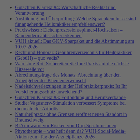
Gutachten Klartext #4: Wirtschaftliche Realität und
Verantwortung
Ausbildung und Überprüfung: Welche Sprachkenntnisse sind
für angehende Heilpraktiker empfehlenswert?
Praxiswissen: Eichenprozessionsspinner-Hochsaison –
Raupendermatitis sicher erkennen
VUH aktuell: Das GKV-Sparpaket und die Abstimmung am
10.07.2026
Recht und Honorar: Gebührenverzeichnis für Heilpraktiker
(GebüH) – quo vadis?
Warnstufe Rot: So bereiten Sie Ihre Praxis auf die nächste
Hitzewelle vor
Abrechnungsfrage des Monats: Abrechnung über den
Arbeitgeber des Klienten erwünscht
Nadelstichverletzungen in der Heilpraktikerpraxis: Ist Ihr
Versicherungsschutz ausreichend?
Gutachten Klartext #3: Fortbildung und Berufsverbände
Studie: Vagusnerv-Stimulation verbessert Symptome bei
rheumatoider Arthritis
Naturheilpraxis ohne Grenzen eröffnet neuen Standort in
Braunschweig
BfArm warnt vor Risiken von Drip-Spa-Infusionen
Phytotherapie – was heilt denn da? VUH-Social-Media-
Aktion zum Tag der Arzneipflanze 2026