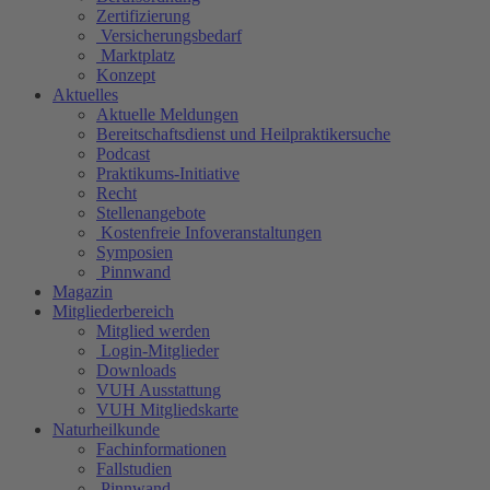
Zertifizierung
Versicherungsbedarf
Marktplatz
Konzept
Aktuelles
Aktuelle Meldungen
Bereitschaftsdienst und Heilpraktikersuche
Podcast
Praktikums-Initiative
Recht
Stellenangebote
Kostenfreie Infoveranstaltungen
Symposien
Pinnwand
Magazin
Mitgliederbereich
Mitglied werden
Login-Mitglieder
Downloads
VUH Ausstattung
VUH Mitgliedskarte
Naturheilkunde
Fachinformationen
Fallstudien
Pinnwand