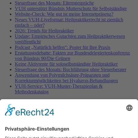
Steuerfrage des Monats: Elterngespräche
VUH unterstützt Bündnis Mutterschutz für Selbstständige
Website-Check: Wie gut ist meine Internetpräsenz?
Neues VUH-Liveformat: Heilpraktikerrecht ist ziemlich
einfach – oder?
2026: Trends für Heilpraktiker
Update: Empirisches Gutachten zum Heilpraktikerwesen
veröffentlicht
Podcast „Natürlich helfen“: Poster für Ihre Praxis
Erstattungsdebatte: Fakten zur Bundesdelegiertenkonferenz
von Bündnis 90/Die Grünen
Keine Aktivrente für soloselbstständige Heilpraktiker
Steuerfrage des Monats: Buchführung ohne Steuerberater
Anwendung von Polymilchsäure-Präparaten und
Korrekturmöglichkeiten bei Hyaluron-Behandlungen
VUH-Service: VUH-Muster-Therapieplan &
Methodenkatalog
Fachinformationen
Erstattungsfähige rezeptfreie Medikamente
Pollenflugkalender
Studie: Reduziert das Darmbakterium Bacteroides vulgatus
Heißhunger auf Süßes?