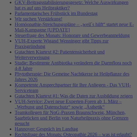
GKV-Beitragsstabilisierungsgesetz: Welche Auswirkungen
hat es auf uns Heilpraktiker?
Parlamentarisches Frühstück im Bundestag
Wir suchen Verstärkung!
Homöopathie-Streichungspläne – „weil´s hilft“ startet neue E-
Mail-Kampagne [UPDATE]
Steuerfrage des Monats: Honorare und Gewerbeanmeldung
VUH-Experte Wigand Wenninger gibt Tipps zur
Praxisgründung
Gutachten Klartext #2: Patientensicherheit und
Weiterverweisung
Studie: Bestimmte Antibiotika verändern die Darmflora noch
4-8 Jahre
Phytotherapie: Die Gemeine Nachtkerze ist Heilpflanze des
Jahres 2026
Kompetente Ansprechpartner für Ihre Anliegen - Das VUH-
Serviceteam
Gutachten Klartext #1: Was die Daten zur Ausbildung zeigen
VUH-Service: Zwei neue Experten-Foren ab 1. März –
„Werbung und Datenschutz“ sowie „Ästhetik“
Teamkollegen für NoG-Praxen Braunschweig, München,
Saarbrücken und Berlin von Naturheilpraxis ohne Grenzen
gesucht
Hannover: Gespräch im Landtag
Rechtsfrage des Monats: Osteopathie 2026 – was ist erlaubt?