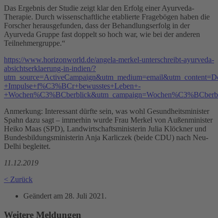
Das Ergebnis der Studie zeigt klar den Erfolg einer Ayurveda-
Therapie. Durch wissenschaftliche etablierte Fragebögen haben die
Forscher herausgefunden, dass der Behandlungserfolg in der
Ayurveda Gruppe fast doppelt so hoch war, wie bei der anderen
Teilnehmergruppe.“
https://www.horizonworld.de/angela-merkel-unterschreibt-ayurveda-
absichtserklaerung-in-indien/?
utm_source=ActiveCampaign&utm_medium=email&utm_content=De
+Impulse+f%C3%BCr+bewusstes+Leben+-
+Wochen%C3%BCberblick&utm_campaign=Wochen%C3%BCberbl
Anmerkung: Interessant dürfte sein, was wohl Gesundheitsminister
Spahn dazu sagt – immerhin wurde Frau Merkel von Außenminister
Heiko Maas (SPD), Landwirtschaftsministerin Julia Klöckner und
Bundesbildungsministerin Anja Karliczek (beide CDU) nach Neu-
Delhi begleitet.
11.12.2019
< Zurück
Geändert am
28. Juli 2021
.
Weitere Meldungen