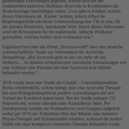
gemeinsame Forschungen angehen, welche sich mit der
traditionellen indischen Heilkunst Ayurveda in Kombination mit
Biotechnologie beschäftigen sollen. Zwar gibt es Kritiker, welche
dieses Abkommen als ‚Kurios‘ betiteln, jedoch öffnet die
Regierungschefin mit dieser Unterzeichnung eine Tür in eine, für
die meisten Deutschen, unbekannte Welt. Durch dieses Abkommen
wird ein Bewusstsein für die traditionelle, indische Heilkunst
geschaffen, welches vorher nicht vorhanden war.“
Ergänzend berichtet das Portal „Horizonworld“ über eine deutsche
wissenschaftliche Studie zur Wirksamkeit der Ayurveda-
Behandlung: „Bei Ayurveda geht es um viel mehr als um
Wellness… So können beispielsweise chronische Erkrankungen wie
eine Arthrose oder Rheuma mit einer Ayurveda-Kur effektiv
behandelt werden.“
2018 wurde dazu eine Studie der Charité́ – Universitätsmedizin
Berlin veröffentlicht, welche belegt, dass eine Ayurveda Therapie
bei einer Kniegelenksarthrose positive Auswirkungen auf den
Verlauf der Krankheit haben kann. Bei der Studie nahmen 151
Patienten teil, welche allesamt unter Kniearthrose litten. Per
Zufallsprinzip wurden die Probanden in zwei Gruppen aufgeteilt,
wobei gut 50 % der Teilnehmer über drei Monate eine intensive
Physio-Therapie und Schmerzmittel erhielten, während die andere
Hälfte mit einer komplexen Ayurveda-Therapie behandelt wurde.