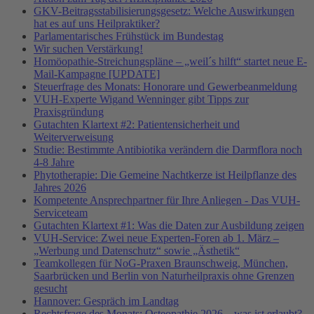
GKV-Beitragsstabilisierungsgesetz: Welche Auswirkungen
hat es auf uns Heilpraktiker?
Parlamentarisches Frühstück im Bundestag
Wir suchen Verstärkung!
Homöopathie-Streichungspläne – „weil´s hilft“ startet neue E-
Mail-Kampagne [UPDATE]
Steuerfrage des Monats: Honorare und Gewerbeanmeldung
VUH-Experte Wigand Wenninger gibt Tipps zur
Praxisgründung
Gutachten Klartext #2: Patientensicherheit und
Weiterverweisung
Studie: Bestimmte Antibiotika verändern die Darmflora noch
4-8 Jahre
Phytotherapie: Die Gemeine Nachtkerze ist Heilpflanze des
Jahres 2026
Kompetente Ansprechpartner für Ihre Anliegen - Das VUH-
Serviceteam
Gutachten Klartext #1: Was die Daten zur Ausbildung zeigen
VUH-Service: Zwei neue Experten-Foren ab 1. März –
„Werbung und Datenschutz“ sowie „Ästhetik“
Teamkollegen für NoG-Praxen Braunschweig, München,
Saarbrücken und Berlin von Naturheilpraxis ohne Grenzen
gesucht
Hannover: Gespräch im Landtag
Rechtsfrage des Monats: Osteopathie 2026 – was ist erlaubt?