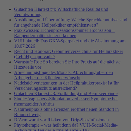
Gutachten Klartext #4: Wirtschaftliche Realität und
Verantwortung
Ausbildung und Überprüfung: Welche Sprachkenntnisse sind
für angehende Heilpraktiker empfehlenswert?
Praxiswissen: Eichenprozessionsspinner-Hochsaison –
Raupendermatitis sicher erkennen
VUH aktuell: Das GKV-Sparpaket und die Abstimmung am
10.07.2026
Recht und Honorar: Gebührenverzeichnis für Heilpraktiker
(GebüH) – quo vadis?
Warnstufe Rot: So bereiten Sie Ihre Praxis auf die nächste
Hitzewelle vor
Abrechnungsfrage des Monats: Abrechnung über den
Arbeitgeber des Klienten erwünscht
Nadelstichverletzungen in der Heilpraktikerpraxis: Ist Ihr
Versicherungsschutz ausreichend?
Gutachten Klartext #3: Fortbildung und Berufsverbände
Studie: Vagusnerv-Stimulation verbessert Symptome bei
rheumatoider Arthritis
Naturheilpraxis ohne Grenzen eröffnet neuen Standort in
Braunschweig
BfArm warnt vor Risiken von Drip-Spa-Infusionen
Phytotherapie – was heilt denn da? VUH-Social-Media-
Aktion zum Tag der Arzneipflanze 2026