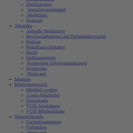
Zertifizierung
Versicherungsbedarf
Marktplatz
Konzept
Aktuelles
Aktuelle Meldungen
Bereitschaftsdienst und Heilpraktikersuche
Podcast
Praktikums-Initiative
Recht
Stellenangebote
Kostenfreie Infoveranstaltungen
Symposien
Pinnwand
Magazin
Mitgliederbereich
Mitglied werden
Login-Mitglieder
Downloads
VUH Ausstattung
VUH Mitgliedskarte
Naturheilkunde
Fachinformationen
Fallstudien
Pinnwand