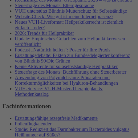
Steuerfrage des Monats: Elterngespräche
VUH unterstützt Bündnis Mutterschutz für Selbstständige
Website-Check: Wie gut ist meine Internetpräsenz?
Neues VUH-Liveformat: Heilpraktikerrecht ist ziemlich
einfach – oder?
2026: Trends für Heilpraktiker
Update: Empirisches Gutachten zum Heilpraktikerwesen
veröffentlicht
Podcast „Natürlich helfen“: Poster für Ihre Praxis
Erstattungsdebatte: Fakten zur Bundesdelegiertenkonferenz
von Bündnis 90/Die Grünen
Keine Aktivrente für soloselbstständige Heilpraktiker
Steuerfrage des Monats: Buchführung ohne Steuerberater
Anwendung von Polymilchsäure-Präparaten und
Korrekturmöglichkeiten bei Hyaluron-Behandlungen
VUH-Service: VUH-Muster-Therapieplan &
Methodenkatalog
Fachinformationen
Erstattungsfähige rezeptfreie Medikamente
Pollenflugkalender
Studie: Reduziert das Darmbakterium Bacteroides vulgatus
Heißhunger auf Süßes?