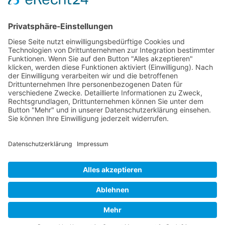
Erstattungsfähige rezeptfreie Medikamente
Pollenflugkalender
Studie: Reduziert das Darmbakterium Bacteroides vulgatus
Heißhunger auf Süßes?
Verband Unabhängiger Heilpraktiker e.V.
Diese E-Mail-Adresse ist vor Spambots geschützt! Zur
Anzeige muss JavaScript eingeschaltet sein!
0261-1349 8000
Gördelinger Straße 47
Iduna-Haus, Ecke Neue Straße
38100 Braunschweig
Impressum
Datenschutzerklärung