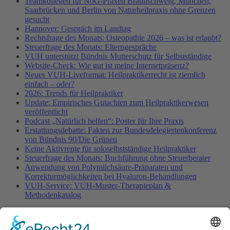
Teamkollegen für NoG-Praxen Braunschweig, München,
Saarbrücken und Berlin von Naturheilpraxis ohne Grenzen
gesucht
Hannover: Gespräch im Landtag
Rechtsfrage des Monats: Osteopathie 2026 – was ist erlaubt?
Steuerfrage des Monats: Elterngespräche
VUH unterstützt Bündnis Mutterschutz für Selbstständige
Website-Check: Wie gut ist meine Internetpräsenz?
Neues VUH-Liveformat: Heilpraktikerrecht ist ziemlich
einfach – oder?
2026: Trends für Heilpraktiker
Update: Empirisches Gutachten zum Heilpraktikerwesen
veröffentlicht
Podcast „Natürlich helfen“: Poster für Ihre Praxis
Erstattungsdebatte: Fakten zur Bundesdelegiertenkonferenz
von Bündnis 90/Die Grünen
Keine Aktivrente für soloselbstständige Heilpraktiker
Steuerfrage des Monats: Buchführung ohne Steuerberater
Anwendung von Polymilchsäure-Präparaten und
Korrekturmöglichkeiten bei Hyaluron-Behandlungen
VUH-Service: VUH-Muster-Therapieplan &
Methodenkatalog
Fachinformationen