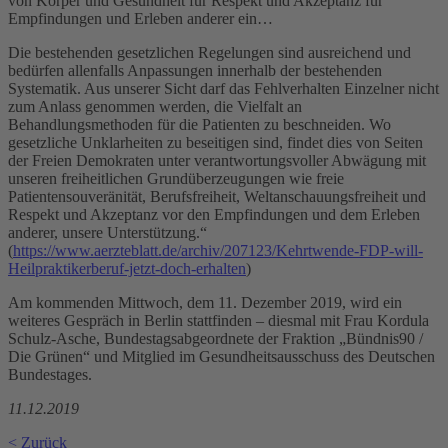
von Körper und Gesundheit für Respekt und Akzeptanz für
Empfindungen und Erleben anderer ein…
Die bestehenden gesetzlichen Regelungen sind ausreichend und
bedürfen allenfalls Anpassungen innerhalb der bestehenden
Systematik. Aus unserer Sicht darf das Fehlverhalten Einzelner nicht
zum Anlass genommen werden, die Vielfalt an
Behandlungsmethoden für die Patienten zu beschneiden. Wo
gesetzliche Unklarheiten zu beseitigen sind, findet dies von Seiten
der Freien Demokraten unter verantwortungsvoller Abwägung mit
unseren freiheitlichen Grundüberzeugungen wie freie
Patientensouveränität, Berufsfreiheit, Weltanschauungsfreiheit und
Respekt und Akzeptanz vor den Empfindungen und dem Erleben
anderer, unsere Unterstützung.“
(
https://www.aerzteblatt.de/archiv/207123/Kehrtwende-FDP-will-
Heilpraktikerberuf-jetzt-doch-erhalten
)
Am kommenden Mittwoch, dem 11. Dezember 2019, wird ein
weiteres Gespräch in Berlin stattfinden – diesmal mit Frau Kordula
Schulz-Asche, Bundestagsabgeordnete der Fraktion „Bündnis90 /
Die Grünen“ und Mitglied im Gesundheitsausschuss des Deutschen
Bundestages.
11.12.2019
< Zurück