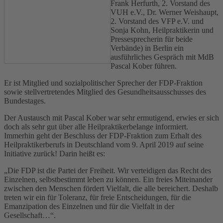
Frank Herfurth, 2. Vorstand des
VUH e.V., Dr. Werner Weishaupt,
2. Vorstand des VFP e.V. und
Sonja Kohn, Heilpraktikerin und
Pressesprecherin für beide
Verbände) in Berlin ein
ausführliches Gespräch mit MdB
Pascal Kober führen.
Er ist Mitglied und sozialpolitischer Sprecher der FDP-Fraktion
sowie stellvertretendes Mitglied des Gesundheitsausschusses des
Bundestages.
Der Austausch mit Pascal Kober war sehr ermutigend, erwies er sich
doch als sehr gut über alle Heilpraktikerbelange informiert.
Immerhin geht der Beschluss der FDP-Fraktion zum Erhalt des
Heilpraktikerberufs in Deutschland vom 9. April 2019 auf seine
Initiative zurück! Darin heißt es:
„Die FDP ist die Partei der Freiheit. Wir verteidigen das Recht des
Einzelnen, selbstbestimmt leben zu können. Ein freies Miteinander
zwischen den Menschen fördert Vielfalt, die alle bereichert. Deshalb
treten wir ein für Toleranz, für freie Entscheidungen, für die
Emanzipation des Einzelnen und für die Vielfalt in der
Gesellschaft…“.