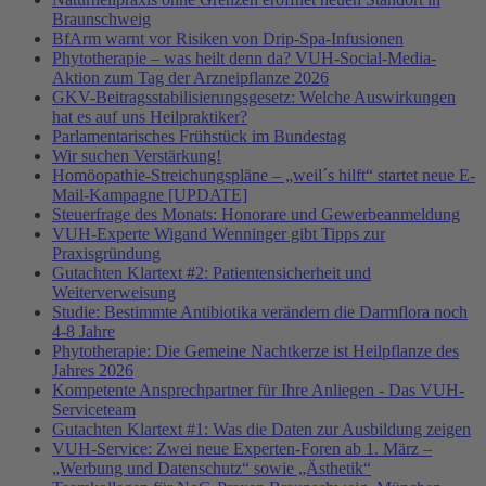
Braunschweig
BfArm warnt vor Risiken von Drip-Spa-Infusionen
Phytotherapie – was heilt denn da? VUH-Social-Media-
Aktion zum Tag der Arzneipflanze 2026
GKV-Beitragsstabilisierungsgesetz: Welche Auswirkungen
hat es auf uns Heilpraktiker?
Parlamentarisches Frühstück im Bundestag
Wir suchen Verstärkung!
Homöopathie-Streichungspläne – „weil´s hilft“ startet neue E-
Mail-Kampagne [UPDATE]
Steuerfrage des Monats: Honorare und Gewerbeanmeldung
VUH-Experte Wigand Wenninger gibt Tipps zur
Praxisgründung
Gutachten Klartext #2: Patientensicherheit und
Weiterverweisung
Studie: Bestimmte Antibiotika verändern die Darmflora noch
4-8 Jahre
Phytotherapie: Die Gemeine Nachtkerze ist Heilpflanze des
Jahres 2026
Kompetente Ansprechpartner für Ihre Anliegen - Das VUH-
Serviceteam
Gutachten Klartext #1: Was die Daten zur Ausbildung zeigen
VUH-Service: Zwei neue Experten-Foren ab 1. März –
„Werbung und Datenschutz“ sowie „Ästhetik“