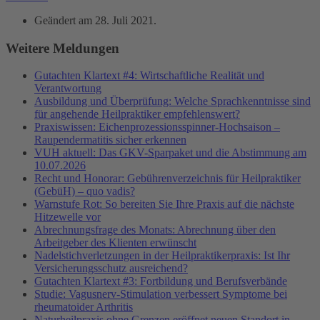
Geändert am
28. Juli 2021
.
Weitere Meldungen
Gutachten Klartext #4: Wirtschaftliche Realität und
Verantwortung
Ausbildung und Überprüfung: Welche Sprachkenntnisse sind
für angehende Heilpraktiker empfehlenswert?
Praxiswissen: Eichenprozessionsspinner-Hochsaison –
Raupendermatitis sicher erkennen
VUH aktuell: Das GKV-Sparpaket und die Abstimmung am
10.07.2026
Recht und Honorar: Gebührenverzeichnis für Heilpraktiker
(GebüH) – quo vadis?
Warnstufe Rot: So bereiten Sie Ihre Praxis auf die nächste
Hitzewelle vor
Abrechnungsfrage des Monats: Abrechnung über den
Arbeitgeber des Klienten erwünscht
Nadelstichverletzungen in der Heilpraktikerpraxis: Ist Ihr
Versicherungsschutz ausreichend?
Gutachten Klartext #3: Fortbildung und Berufsverbände
Studie: Vagusnerv-Stimulation verbessert Symptome bei
rheumatoider Arthritis
Naturheilpraxis ohne Grenzen eröffnet neuen Standort in