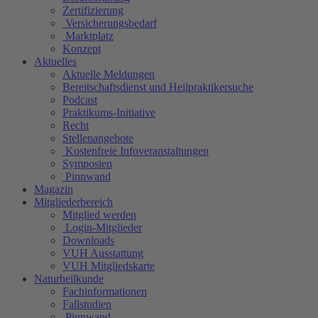
Zertifizierung
Versicherungsbedarf
Marktplatz
Konzept
Aktuelles
Aktuelle Meldungen
Bereitschaftsdienst und Heilpraktikersuche
Podcast
Praktikums-Initiative
Recht
Stellenangebote
Kostenfreie Infoveranstaltungen
Symposien
Pinnwand
Magazin
Mitgliederbereich
Mitglied werden
Login-Mitglieder
Downloads
VUH Ausstattung
VUH Mitgliedskarte
Naturheilkunde
Fachinformationen
Fallstudien
Pinnwand