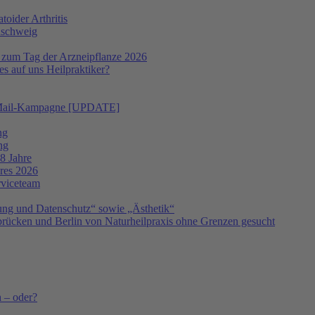
oider Arthritis
nschweig
 zum Tag der Arzneipflanze 2026
s auf uns Heilpraktiker?
 E-Mail-Kampagne [UPDATE]
ng
ng
8 Jahre
hres 2026
rviceteam
ng und Datenschutz“ sowie „Ästhetik“
ücken und Berlin von Naturheilpraxis ohne Grenzen gesucht
h – oder?