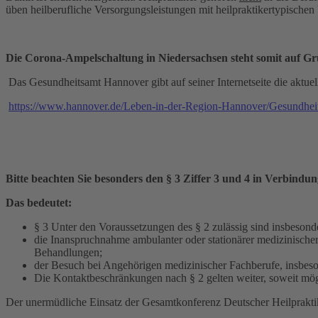
üben heilberufliche Versorgungsleistungen mit heilpraktikertypischen
Die Corona-Ampelschaltung in Niedersachsen steht somit auf Gr
Das Gesundheitsamt Hannover gibt auf seiner Internetseite die aktu
https://www.hannover.de/Leben-in-der-Region-Hannover/Gesundheit
Bitte beachten Sie besonders den § 3 Ziffer 3 und 4 in Verbindun
Das bedeutet:
§ 3 Unter den Voraussetzungen des § 2 zulässig sind insbeson
die Inanspruchnahme ambulanter oder stationärer medizinische
Behandlungen;
der Besuch bei Angehörigen medizinischer Fachberufe, insbeson
Die Kontaktbeschränkungen nach § 2 gelten weiter, soweit mög
Der unermüdliche Einsatz der Gesamtkonferenz Deutscher Heilpraktik