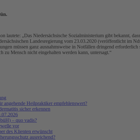
rün.
on lautete: „Das Niedersächsische Sozialministerium gibt bekannt, das
ersächsischen Landesregierung vom 23.03.2020 (veröffentlicht im Nds. 
tungen müssen ganz ausnahmsweise in Notfällen dringend erforderlich 
h zu Mensch nicht eingehalten werden kann, untersagt.“
tung
ür angehende Heilpraktiker empfehlenswert?
ermatitis sicher erkennen
.07.2026
ebüH) – quo vadis?
ewelle vor
er des Klienten erwünscht
icherungsschutz ausreichend?