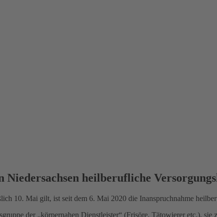
in Niedersachsen heilberufliche Versorgungs
ich 10. Mai gilt, ist seit dem 6. Mai 2020 die Inanspruchnahme heilbe
sgruppe der „körpernahen Dienstleister“ (Frisöre, Tätowierer etc.), sie