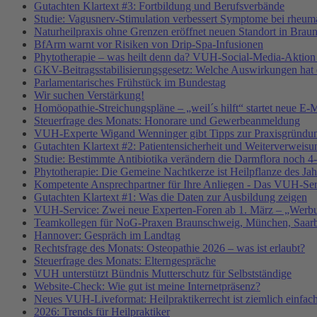
Gutachten Klartext #3: Fortbildung und Berufsverbände
Studie: Vagusnerv-Stimulation verbessert Symptome bei rheumat
Naturheilpraxis ohne Grenzen eröffnet neuen Standort in Brau
BfArm warnt vor Risiken von Drip-Spa-Infusionen
Phytotherapie – was heilt denn da? VUH-Social-Media-Aktion
GKV-Beitragsstabilisierungsgesetz: Welche Auswirkungen hat e
Parlamentarisches Frühstück im Bundestag
Wir suchen Verstärkung!
Homöopathie-Streichungspläne – „weil´s hilft“ startet neue
Steuerfrage des Monats: Honorare und Gewerbeanmeldung
VUH-Experte Wigand Wenninger gibt Tipps zur Praxisgründu
Gutachten Klartext #2: Patientensicherheit und Weiterverweisu
Studie: Bestimmte Antibiotika verändern die Darmflora noch 4-
Phytotherapie: Die Gemeine Nachtkerze ist Heilpflanze des Ja
Kompetente Ansprechpartner für Ihre Anliegen - Das VUH-Se
Gutachten Klartext #1: Was die Daten zur Ausbildung zeigen
VUH-Service: Zwei neue Experten-Foren ab 1. März – „Werbu
Teamkollegen für NoG-Praxen Braunschweig, München, Saarbr
Hannover: Gespräch im Landtag
Rechtsfrage des Monats: Osteopathie 2026 – was ist erlaubt?
Steuerfrage des Monats: Elterngespräche
VUH unterstützt Bündnis Mutterschutz für Selbstständige
Website-Check: Wie gut ist meine Internetpräsenz?
Neues VUH-Liveformat: Heilpraktikerrecht ist ziemlich einfac
2026: Trends für Heilpraktiker