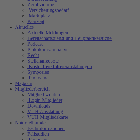
Zertifizierung
Versicherungsbedarf
Marktplatz
Konzept
Aktuelles
Aktuelle Meldungen
Bereitschaftsdienst und Heilpraktikersuche
Podcast
Praktikums-Initiative
Recht
Stellenangebote
Kostenfreie Infoveranstaltungen
Symposien
Pinnwand
Magazin
Mitgliederbereich
Mitglied werden
Login-Mitglieder
Downloads
VUH Ausstattung
VUH Mitgliedskarte
Naturheilkunde
Fachinformationen
Fallstudien
Pinnwand