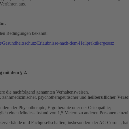
 Verfahren aus.
ün.
ellen Bedingungen bekannt:
/Gesundheitsschutz/Erlaubnisse-nach-dem-Heilpraktikergesetz
g mit dem § 2.
dere die nachfolgend genannten Verhaltensweisen.
r, zahnmedizinischer, psychotherapeutischer und
heilberuflicher Vers
dere der Physiotherapie, Ergotherapie oder der Osteopathie;
lich einen Mindestabstand von 1,5 Metern zu anderen Personen einzuh
erverbände und Fachgesellschaften, insbesondere der AG Corona, hat 