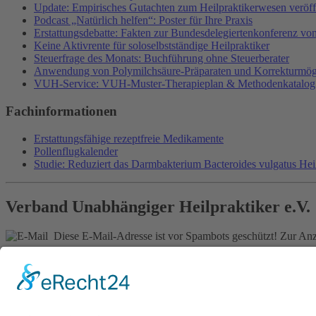
Update: Empirisches Gutachten zum Heilpraktikerwesen veröffe
Podcast „Natürlich helfen“: Poster für Ihre Praxis
Erstattungsdebatte: Fakten zur Bundesdelegiertenkonferenz v
Keine Aktivrente für soloselbstständige Heilpraktiker
Steuerfrage des Monats: Buchführung ohne Steuerberater
Anwendung von Polymilchsäure-Präparaten und Korrekturmög
VUH-Service: VUH-Muster-Therapieplan & Methodenkatalog
Fachinformationen
Erstattungsfähige rezeptfreie Medikamente
Pollenflugkalender
Studie: Reduziert das Darmbakterium Bacteroides vulgatus He
Verband Unabhängiger Heilpraktiker e.V.
Diese E-Mail-Adresse ist vor Spambots geschützt! Zur Anze
0261-1349 8000
Gördelinger Straße 47
Iduna-Haus, Ecke Neue Straße
38100 Braunschweig