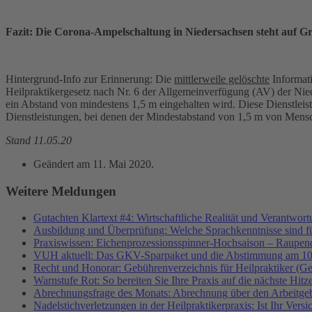
Fazit: Die Corona-Ampelschaltung in Niedersachsen steht auf G
Hintergrund-Info zur Erinnerung: Die
mittlerweile gelöschte
Informati
Heilpraktikergesetz nach Nr. 6 der Allgemeinverfügung (AV) der Nied
ein Abstand von mindestens 1,5 m eingehalten wird. Diese Dienstleis
Dienstleistungen, bei denen der Mindestabstand von 1,5 m von Mensc
Stand 11.05.20
Geändert am
11. Mai 2020
.
Weitere Meldungen
Gutachten Klartext #4: Wirtschaftliche Realität und Verantwor
Ausbildung und Überprüfung: Welche Sprachkenntnisse sind f
Praxiswissen: Eichenprozessionsspinner-Hochsaison – Raupend
VUH aktuell: Das GKV-Sparpaket und die Abstimmung am 10
Recht und Honorar: Gebührenverzeichnis für Heilpraktiker (G
Warnstufe Rot: So bereiten Sie Ihre Praxis auf die nächste Hitz
Abrechnungsfrage des Monats: Abrechnung über den Arbeitgeb
Nadelstichverletzungen in der Heilpraktikerpraxis: Ist Ihr Vers