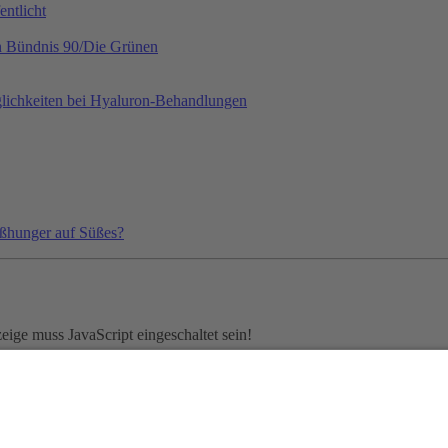
ntlicht
on Bündnis 90/Die Grünen
lichkeiten bei Hyaluron-Behandlungen
ißhunger auf Süßes?
ige muss JavaScript eingeschaltet sein!