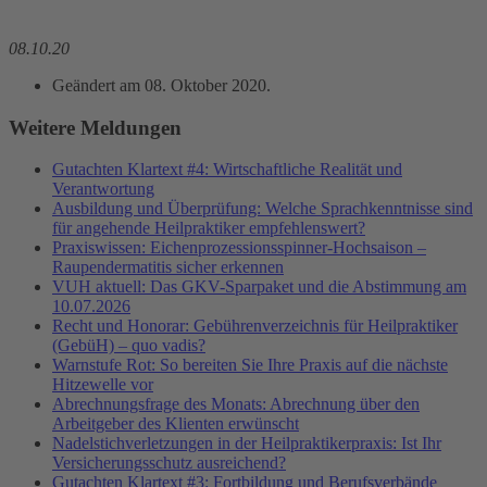
08.10.20
Geändert am
08. Oktober 2020
.
Weitere Meldungen
Gutachten Klartext #4: Wirtschaftliche Realität und
Verantwortung
Ausbildung und Überprüfung: Welche Sprachkenntnisse sind
für angehende Heilpraktiker empfehlenswert?
Praxiswissen: Eichenprozessionsspinner-Hochsaison –
Raupendermatitis sicher erkennen
VUH aktuell: Das GKV-Sparpaket und die Abstimmung am
10.07.2026
Recht und Honorar: Gebührenverzeichnis für Heilpraktiker
(GebüH) – quo vadis?
Warnstufe Rot: So bereiten Sie Ihre Praxis auf die nächste
Hitzewelle vor
Abrechnungsfrage des Monats: Abrechnung über den
Arbeitgeber des Klienten erwünscht
Nadelstichverletzungen in der Heilpraktikerpraxis: Ist Ihr
Versicherungsschutz ausreichend?
Gutachten Klartext #3: Fortbildung und Berufsverbände