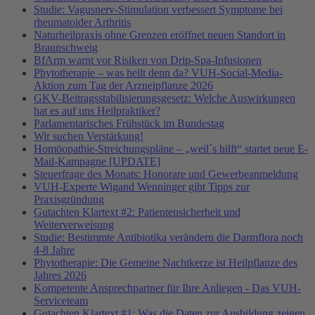
Studie: Vagusnerv-Stimulation verbessert Symptome bei
rheumatoider Arthritis
Naturheilpraxis ohne Grenzen eröffnet neuen Standort in
Braunschweig
BfArm warnt vor Risiken von Drip-Spa-Infusionen
Phytotherapie – was heilt denn da? VUH-Social-Media-
Aktion zum Tag der Arzneipflanze 2026
GKV-Beitragsstabilisierungsgesetz: Welche Auswirkungen
hat es auf uns Heilpraktiker?
Parlamentarisches Frühstück im Bundestag
Wir suchen Verstärkung!
Homöopathie-Streichungspläne – „weil´s hilft“ startet neue E-
Mail-Kampagne [UPDATE]
Steuerfrage des Monats: Honorare und Gewerbeanmeldung
VUH-Experte Wigand Wenninger gibt Tipps zur
Praxisgründung
Gutachten Klartext #2: Patientensicherheit und
Weiterverweisung
Studie: Bestimmte Antibiotika verändern die Darmflora noch
4-8 Jahre
Phytotherapie: Die Gemeine Nachtkerze ist Heilpflanze des
Jahres 2026
Kompetente Ansprechpartner für Ihre Anliegen - Das VUH-
Serviceteam
Gutachten Klartext #1: Was die Daten zur Ausbildung zeigen