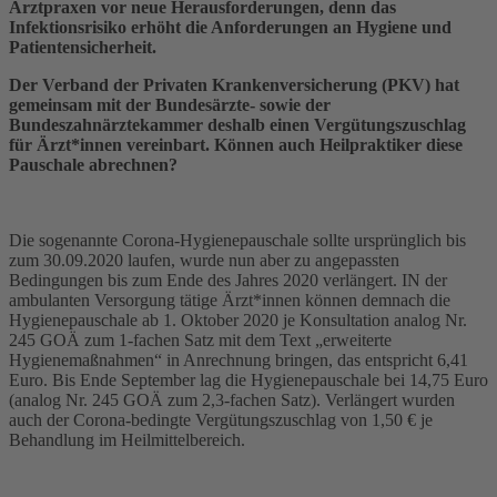
Arztpraxen vor neue Herausforderungen, denn das
Infektionsrisiko erhöht die Anforderungen an Hygiene und
Patientensicherheit.
Der Verband der Privaten Krankenversicherung (PKV) hat
gemeinsam mit der Bundesärzte- sowie der
Bundeszahnärztekammer deshalb einen Vergütungszuschlag
für Ärzt*innen vereinbart. Können auch Heilpraktiker diese
Pauschale abrechnen?
Die sogenannte Corona-Hygienepauschale sollte ursprünglich bis
zum 30.09.2020 laufen, wurde nun aber zu angepassten
Bedingungen bis zum Ende des Jahres 2020 verlängert. IN der
ambulanten Versorgung tätige Ärzt*innen können demnach die
Hygienepauschale ab 1. Oktober 2020 je Konsultation analog Nr.
245 GOÄ zum 1-fachen Satz mit dem Text „erweiterte
Hygienemaßnahmen“ in Anrechnung bringen, das entspricht 6,41
Euro. Bis Ende September lag die Hygienepauschale bei 14,75 Euro
(analog Nr. 245 GOÄ zum 2,3-fachen Satz). Verlängert wurden
auch der Corona-bedingte Vergütungszuschlag von 1,50 € je
Behandlung im Heilmittelbereich.