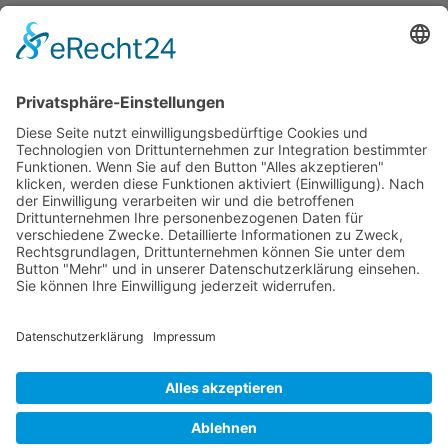
Fachinformationen
Erstattungsfähige rezeptfreie Medikamente
Pollenflugkalender
Studie: Reduziert das Darmbakterium Bacteroides vulgatus
Heißhunger auf Süßes?
Verband Unabhängiger Heilpraktiker e.V.
Diese E-Mail-Adresse ist vor Spambots geschützt! Zur
Anzeige muss JavaScript eingeschaltet sein!
0261-1349 8000
Gördelinger Straße 47
Iduna-Haus, Ecke Neue Straße
38100 Braunschweig
Impressum
Datenschutzerklärung