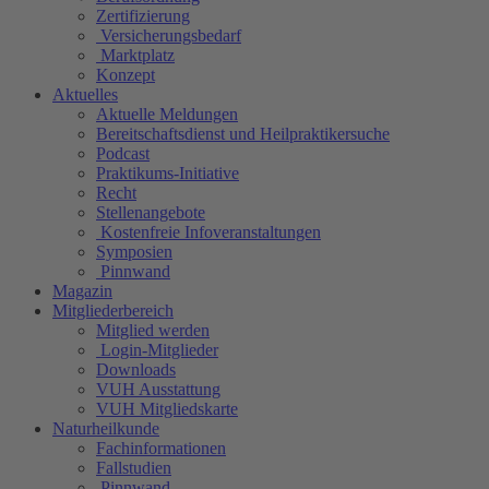
Zertifizierung
Versicherungsbedarf
Marktplatz
Konzept
Aktuelles
Aktuelle Meldungen
Bereitschaftsdienst und Heilpraktikersuche
Podcast
Praktikums-Initiative
Recht
Stellenangebote
Kostenfreie Infoveranstaltungen
Symposien
Pinnwand
Magazin
Mitgliederbereich
Mitglied werden
Login-Mitglieder
Downloads
VUH Ausstattung
VUH Mitgliedskarte
Naturheilkunde
Fachinformationen
Fallstudien
Pinnwand