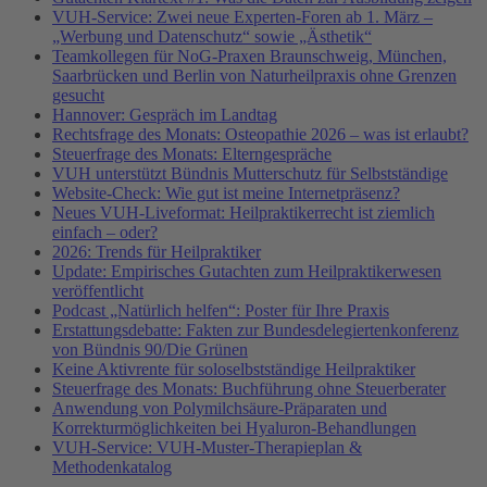
VUH-Service: Zwei neue Experten-Foren ab 1. März –
„Werbung und Datenschutz“ sowie „Ästhetik“
Teamkollegen für NoG-Praxen Braunschweig, München,
Saarbrücken und Berlin von Naturheilpraxis ohne Grenzen
gesucht
Hannover: Gespräch im Landtag
Rechtsfrage des Monats: Osteopathie 2026 – was ist erlaubt?
Steuerfrage des Monats: Elterngespräche
VUH unterstützt Bündnis Mutterschutz für Selbstständige
Website-Check: Wie gut ist meine Internetpräsenz?
Neues VUH-Liveformat: Heilpraktikerrecht ist ziemlich
einfach – oder?
2026: Trends für Heilpraktiker
Update: Empirisches Gutachten zum Heilpraktikerwesen
veröffentlicht
Podcast „Natürlich helfen“: Poster für Ihre Praxis
Erstattungsdebatte: Fakten zur Bundesdelegiertenkonferenz
von Bündnis 90/Die Grünen
Keine Aktivrente für soloselbstständige Heilpraktiker
Steuerfrage des Monats: Buchführung ohne Steuerberater
Anwendung von Polymilchsäure-Präparaten und
Korrekturmöglichkeiten bei Hyaluron-Behandlungen
VUH-Service: VUH-Muster-Therapieplan &
Methodenkatalog