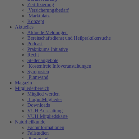
Zertifizierung
Versicherungsbedarf
Marktplatz
Konzept
Aktuelles
Aktuelle Meldungen
Bereitschaftsdienst und Heilpraktikersuche
Podcast
Praktikums-Initiative
Recht
Stellenangebote
Kostenfreie Infoveranstaltungen
Symposien
Pinnwand
Magazin
Mitgliederbereich
Mitglied werden
Login-Mitglieder
Downloads
VUH Ausstattung
VUH Mitgliedskarte
Naturheilkunde
Fachinformationen
Fallstudien
Pinnwand