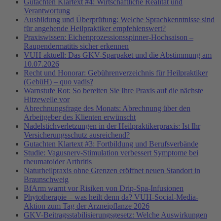
Gutachten Klartext #4: Wirtschaftliche Realität und
Verantwortung
Ausbildung und Überprüfung: Welche Sprachkenntnisse sind
für angehende Heilpraktiker empfehlenswert?
Praxiswissen: Eichenprozessionsspinner-Hochsaison –
Raupendermatitis sicher erkennen
VUH aktuell: Das GKV-Sparpaket und die Abstimmung am
10.07.2026
Recht und Honorar: Gebührenverzeichnis für Heilpraktiker
(GebüH) – quo vadis?
Warnstufe Rot: So bereiten Sie Ihre Praxis auf die nächste
Hitzewelle vor
Abrechnungsfrage des Monats: Abrechnung über den
Arbeitgeber des Klienten erwünscht
Nadelstichverletzungen in der Heilpraktikerpraxis: Ist Ihr
Versicherungsschutz ausreichend?
Gutachten Klartext #3: Fortbildung und Berufsverbände
Studie: Vagusnerv-Stimulation verbessert Symptome bei
rheumatoider Arthritis
Naturheilpraxis ohne Grenzen eröffnet neuen Standort in
Braunschweig
BfArm warnt vor Risiken von Drip-Spa-Infusionen
Phytotherapie – was heilt denn da? VUH-Social-Media-
Aktion zum Tag der Arzneipflanze 2026
GKV-Beitragsstabilisierungsgesetz: Welche Auswirkungen