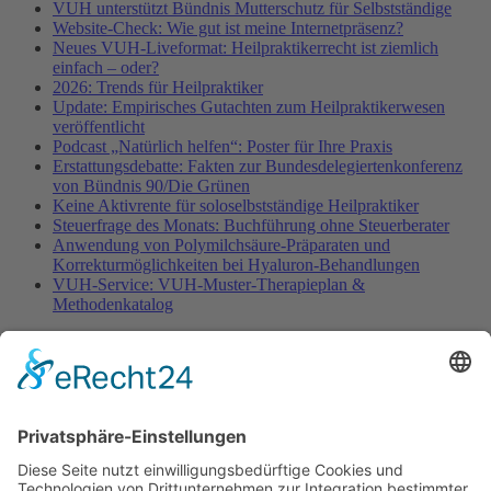
VUH unterstützt Bündnis Mutterschutz für Selbstständige
Website-Check: Wie gut ist meine Internetpräsenz?
Neues VUH-Liveformat: Heilpraktikerrecht ist ziemlich
einfach – oder?
2026: Trends für Heilpraktiker
Update: Empirisches Gutachten zum Heilpraktikerwesen
veröffentlicht
Podcast „Natürlich helfen“: Poster für Ihre Praxis
Erstattungsdebatte: Fakten zur Bundesdelegiertenkonferenz
von Bündnis 90/Die Grünen
Keine Aktivrente für soloselbstständige Heilpraktiker
Steuerfrage des Monats: Buchführung ohne Steuerberater
Anwendung von Polymilchsäure-Präparaten und
Korrekturmöglichkeiten bei Hyaluron-Behandlungen
VUH-Service: VUH-Muster-Therapieplan &
Methodenkatalog
Fachinformationen
Erstattungsfähige rezeptfreie Medikamente
Pollenflugkalender
Studie: Reduziert das Darmbakterium Bacteroides vulgatus
Heißhunger auf Süßes?