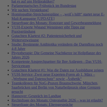
hat es auf uns Heilpraktiker?
Parlamentarisches Frühstück im Bundestag
Wir suchen Verstärkung!
Homöopathie-Streichungspläne – „weil´s hilft“ startet neue E-
Mail-Kampagne [UPDATE]
Steuerfrage des Monats: Honorare und Gewerbeanmeldung
VUH-Experte Wigand Wenninger gibt Tipps zur
Praxisgründung
Gutachten Klartext #2: Patientensicherheit und
Weiterverweisung
Studie: Bestimmte Antibiotika verändern die Darmflora noch
4-8 Jahre
Phytotherapie: Die Gemeine Nachtkerze ist Heilpflanze des
Jahres 2026
Kompetente Ansprechpartner für Ihre Anliegen - Das VUH-
Serviceteam
Gutachten Klartext #1: Was die Daten zur Ausbildung zeigen
VUH-Service: Zwei neue Experten-Foren ab 1. März –
„Werbung und Datenschutz“ sowie „Ästhetik“
Teamkollegen für NoG-Praxen Braunschweig, München,
Saarbrücken und Berlin von Naturheilpraxis ohne Grenzen
gesucht
Hannover: Gespräch im Landtag
Rechtsfrage des Monats: Osteopathie 2026 – was ist erlaubt?
Steuerfrage des Monats: Elterngespräche