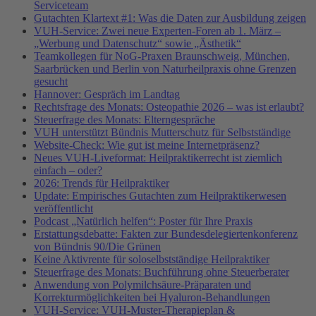
Serviceteam
Gutachten Klartext #1: Was die Daten zur Ausbildung zeigen
VUH-Service: Zwei neue Experten-Foren ab 1. März –
„Werbung und Datenschutz“ sowie „Ästhetik“
Teamkollegen für NoG-Praxen Braunschweig, München,
Saarbrücken und Berlin von Naturheilpraxis ohne Grenzen
gesucht
Hannover: Gespräch im Landtag
Rechtsfrage des Monats: Osteopathie 2026 – was ist erlaubt?
Steuerfrage des Monats: Elterngespräche
VUH unterstützt Bündnis Mutterschutz für Selbstständige
Website-Check: Wie gut ist meine Internetpräsenz?
Neues VUH-Liveformat: Heilpraktikerrecht ist ziemlich
einfach – oder?
2026: Trends für Heilpraktiker
Update: Empirisches Gutachten zum Heilpraktikerwesen
veröffentlicht
Podcast „Natürlich helfen“: Poster für Ihre Praxis
Erstattungsdebatte: Fakten zur Bundesdelegiertenkonferenz
von Bündnis 90/Die Grünen
Keine Aktivrente für soloselbstständige Heilpraktiker
Steuerfrage des Monats: Buchführung ohne Steuerberater
Anwendung von Polymilchsäure-Präparaten und
Korrekturmöglichkeiten bei Hyaluron-Behandlungen
VUH-Service: VUH-Muster-Therapieplan &