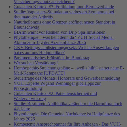
Versicherungsschutz ausreichend?
Gutachten Klartext #3: Fortbildung und Berufsverbände
Studie: Vagusnerv-Stimulation verbessert Symptome bei
rheumatoider Arthritis
Naturheilpraxis ohne Grenzen eröffnet neuen Standort in
Braunschweig
BfArm warnt vor Risiken von Drip-Spa-Infusionen
Phytotherapie – was heilt denn da? VUH-Social-Media-
Aktion zum Tag der Arzneipflanze 2026
GKV-Beitragsstabilisierungsgesetz: Welche Auswirkungen
hat es auf uns Heilpraktiker?
Parlamentarisches Frühstück im Bundestag
Wir suchen Verstärkung!
Homöopathie-Streichungspläne – „weil´s hilft“ startet neue E-
Mail-Kampagne [UPDATE]
Steuerfrage des Monats: Honorare und Gewerbeanmeldung
VUH-Experte Wigand Wenninger gibt Tipps zur
Praxisgründung
Gutachten Klartext #2: Patientensicherheit und
Weiterverweisung
Studie: Bestimmte Antibiotika verändern die Darmflora noch
4-8 Jahre
Phytotherapie: Die Gemeine Nachtkerze ist Heilpflanze des
Jahres 2026
Kompetente Ansprechpartner für Ihre Anliegen - Das VUH-