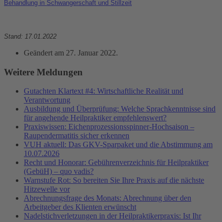
Behandlung in Schwangerschaft und Stillzeit
Stand: 17.01.2022
Geändert am
27. Januar 2022
.
Weitere Meldungen
Gutachten Klartext #4: Wirtschaftliche Realität und
Verantwortung
Ausbildung und Überprüfung: Welche Sprachkenntnisse sind
für angehende Heilpraktiker empfehlenswert?
Praxiswissen: Eichenprozessionsspinner-Hochsaison –
Raupendermatitis sicher erkennen
VUH aktuell: Das GKV-Sparpaket und die Abstimmung am
10.07.2026
Recht und Honorar: Gebührenverzeichnis für Heilpraktiker
(GebüH) – quo vadis?
Warnstufe Rot: So bereiten Sie Ihre Praxis auf die nächste
Hitzewelle vor
Abrechnungsfrage des Monats: Abrechnung über den
Arbeitgeber des Klienten erwünscht
Nadelstichverletzungen in der Heilpraktikerpraxis: Ist Ihr