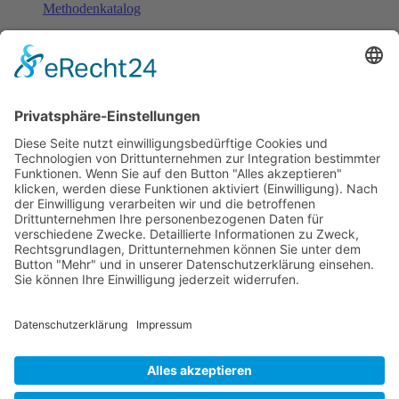
Methodenkatalog
Fachinformationen
Erstattungsfähige rezeptfreie Medikamente
Pollenflugkalender
Studie: Reduziert das Darmbakterium Bacteroides vulgatus
Heißhunger auf Süßes?
Verband Unabhängiger Heilpraktiker e.V.
Diese E-Mail-Adresse ist vor Spambots geschützt! Zur
Anzeige muss JavaScript eingeschaltet sein!
0261-1349 8000
Gördelinger Straße 47
Iduna-Haus, Ecke Neue Straße
38100 Braunschweig
Impressum