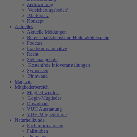
Zertifizierung
Versicherungsbedarf
Marktplatz
Konzept
Aktuelles
Aktuelle Meldungen
Bereitschaftsdienst und Heilpraktikersuche
Podcast
Praktikums-Initiative
Recht
Stellenangebote
Kostenfreie Infoveranstaltungen
Symposien
Pinnwand
Magazin
Mitgliederbereich
Mitglied werden
Login-Mitglieder
Downloads
VUH Ausstattung
VUH Mitgliedskarte
Naturheilkunde
Fachinformationen
Fallstudien
Pinnwand