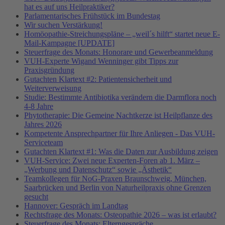
hat es auf uns Heilpraktiker?
Parlamentarisches Frühstück im Bundestag
Wir suchen Verstärkung!
Homöopathie-Streichungspläne – „weil´s hilft“ startet neue E-
Mail-Kampagne [UPDATE]
Steuerfrage des Monats: Honorare und Gewerbeanmeldung
VUH-Experte Wigand Wenninger gibt Tipps zur
Praxisgründung
Gutachten Klartext #2: Patientensicherheit und
Weiterverweisung
Studie: Bestimmte Antibiotika verändern die Darmflora noch
4-8 Jahre
Phytotherapie: Die Gemeine Nachtkerze ist Heilpflanze des
Jahres 2026
Kompetente Ansprechpartner für Ihre Anliegen - Das VUH-
Serviceteam
Gutachten Klartext #1: Was die Daten zur Ausbildung zeigen
VUH-Service: Zwei neue Experten-Foren ab 1. März –
„Werbung und Datenschutz“ sowie „Ästhetik“
Teamkollegen für NoG-Praxen Braunschweig, München,
Saarbrücken und Berlin von Naturheilpraxis ohne Grenzen
gesucht
Hannover: Gespräch im Landtag
Rechtsfrage des Monats: Osteopathie 2026 – was ist erlaubt?
Steuerfrage des Monats: Elterngespräche