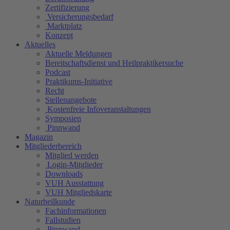
Zertifizierung
Versicherungsbedarf
Marktplatz
Konzept
Aktuelles
Aktuelle Meldungen
Bereitschaftsdienst und Heilpraktikersuche
Podcast
Praktikums-Initiative
Recht
Stellenangebote
Kostenfreie Infoveranstaltungen
Symposien
Pinnwand
Magazin
Mitgliederbereich
Mitglied werden
Login-Mitglieder
Downloads
VUH Ausstattung
VUH Mitgliedskarte
Naturheilkunde
Fachinformationen
Fallstudien
Pinnwand