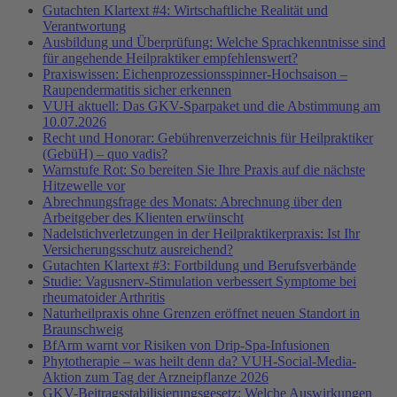
Gutachten Klartext #4: Wirtschaftliche Realität und
Verantwortung
Ausbildung und Überprüfung: Welche Sprachkenntnisse sind
für angehende Heilpraktiker empfehlenswert?
Praxiswissen: Eichenprozessionsspinner-Hochsaison –
Raupendermatitis sicher erkennen
VUH aktuell: Das GKV-Sparpaket und die Abstimmung am
10.07.2026
Recht und Honorar: Gebührenverzeichnis für Heilpraktiker
(GebüH) – quo vadis?
Warnstufe Rot: So bereiten Sie Ihre Praxis auf die nächste
Hitzewelle vor
Abrechnungsfrage des Monats: Abrechnung über den
Arbeitgeber des Klienten erwünscht
Nadelstichverletzungen in der Heilpraktikerpraxis: Ist Ihr
Versicherungsschutz ausreichend?
Gutachten Klartext #3: Fortbildung und Berufsverbände
Studie: Vagusnerv-Stimulation verbessert Symptome bei
rheumatoider Arthritis
Naturheilpraxis ohne Grenzen eröffnet neuen Standort in
Braunschweig
BfArm warnt vor Risiken von Drip-Spa-Infusionen
Phytotherapie – was heilt denn da? VUH-Social-Media-
Aktion zum Tag der Arzneipflanze 2026
GKV-Beitragsstabilisierungsgesetz: Welche Auswirkungen