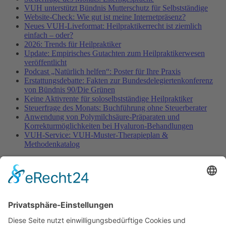
VUH unterstützt Bündnis Mutterschutz für Selbstständige
Website-Check: Wie gut ist meine Internetpräsenz?
Neues VUH-Liveformat: Heilpraktikerrecht ist ziemlich
einfach – oder?
2026: Trends für Heilpraktiker
Update: Empirisches Gutachten zum Heilpraktikerwesen
veröffentlicht
Podcast „Natürlich helfen“: Poster für Ihre Praxis
Erstattungsdebatte: Fakten zur Bundesdelegiertenkonferenz
von Bündnis 90/Die Grünen
Keine Aktivrente für soloselbstständige Heilpraktiker
Steuerfrage des Monats: Buchführung ohne Steuerberater
Anwendung von Polymilchsäure-Präparaten und
Korrekturmöglichkeiten bei Hyaluron-Behandlungen
VUH-Service: VUH-Muster-Therapieplan &
Methodenkatalog
Fachinformationen
Erstattungsfähige rezeptfreie Medikamente
Pollenflugkalender
Studie: Reduziert das Darmbakterium Bacteroides vulgatus
Heißhunger auf Süßes?