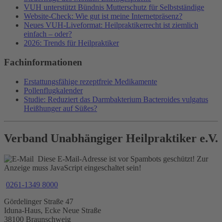
VUH unterstützt Bündnis Mutterschutz für Selbstständige
Website-Check: Wie gut ist meine Internetpräsenz?
Neues VUH-Liveformat: Heilpraktikerrecht ist ziemlich
einfach – oder?
2026: Trends für Heilpraktiker
Fachinformationen
Erstattungsfähige rezeptfreie Medikamente
Pollenflugkalender
Studie: Reduziert das Darmbakterium Bacteroides vulgatus
Heißhunger auf Süßes?
Verband Unabhängiger Heilpraktiker e.V.
Diese E-Mail-Adresse ist vor Spambots geschützt! Zur
Anzeige muss JavaScript eingeschaltet sein!
0261-1349 8000
Gördelinger Straße 47
Iduna-Haus, Ecke Neue Straße
38100 Braunschweig