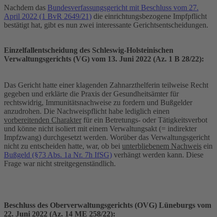
Nachdem das
Bundesverfassungsgericht mit Beschluss vom 27.
April 2022 (1 BvR 2649/21)
die einrichtungsbezogene Impfpflicht
bestätigt hat, gibt es nun zwei interessante Gerichtsentscheidungen.
Einzelfallentscheidung des Schleswig-Holsteinischen
Verwaltungsgerichts (VG) vom 13. Juni 2022 (Az. 1 B 28/22):
Das Gericht hatte einer klagenden Zahnarzthelferin teilweise Recht
gegeben und erklärte die Praxis der Gesundheitsämter für
rechtswidrig, Immunitätsnachweise zu fordern und Bußgelder
anzudrohen. Die Nachweispflicht habe lediglich einen
vorbereitenden Charakter
für ein Betretungs- oder Tätigkeitsverbot
und könne nicht isoliert mit einem Verwaltungsakt (= indirekter
Impfzwang) durchgesetzt werden. Worüber das Verwaltungsgericht
nicht zu entscheiden hatte, war, ob bei
unterbliebenem Nachweis
ein
Bußgeld (§73 Abs. 1a Nr. 7h IfSG)
verhängt werden kann. Diese
Frage war nicht streitgegenständlich.
Beschluss des Oberverwaltungsgerichts (OVG) Lüneburgs vom
22. Juni 2022 (Az. 14 ME 258/22):