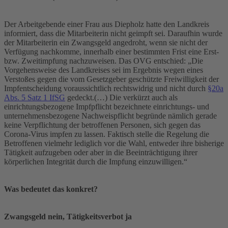
Der Arbeitgebende einer Frau aus Diepholz hatte den Landkreis
informiert, dass die Mitarbeiterin nicht geimpft sei. Daraufhin wurde
der Mitarbeiterin ein Zwangsgeld angedroht, wenn sie nicht der
Verfügung nachkomme, innerhalb einer bestimmten Frist eine Erst-
bzw. Zweitimpfung nachzuweisen. Das OVG entschied: „Die
Vorgehensweise des Landkreises sei im Ergebnis wegen eines
Verstoßes gegen die vom Gesetzgeber geschützte Freiwilligkeit der
Impfentscheidung voraussichtlich rechtswidrig und nicht durch
§20a
Abs. 5 Satz 1 IfSG
gedeckt.(…) Die verkürzt auch als
einrichtungsbezogene Impfpflicht bezeichnete einrichtungs- und
unternehmensbezogene Nachweispflicht begründe nämlich gerade
keine Verpflichtung der betroffenen Personen, sich gegen das
Corona-Virus impfen zu lassen. Faktisch stelle die Regelung die
Betroffenen vielmehr lediglich vor die Wahl, entweder ihre bisherige
Tätigkeit aufzugeben oder aber in die Beeinträchtigung ihrer
körperlichen Integrität durch die Impfung einzuwilligen.“
Was bedeutet das konkret?
Zwangsgeld nein, Tätigkeitsverbot ja