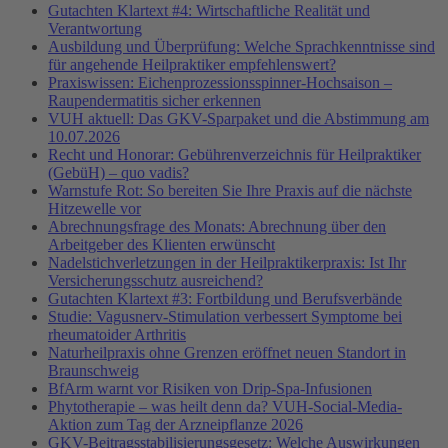
Gutachten Klartext #4: Wirtschaftliche Realität und
Verantwortung
Ausbildung und Überprüfung: Welche Sprachkenntnisse sind
für angehende Heilpraktiker empfehlenswert?
Praxiswissen: Eichenprozessionsspinner-Hochsaison –
Raupendermatitis sicher erkennen
VUH aktuell: Das GKV-Sparpaket und die Abstimmung am
10.07.2026
Recht und Honorar: Gebührenverzeichnis für Heilpraktiker
(GebüH) – quo vadis?
Warnstufe Rot: So bereiten Sie Ihre Praxis auf die nächste
Hitzewelle vor
Abrechnungsfrage des Monats: Abrechnung über den
Arbeitgeber des Klienten erwünscht
Nadelstichverletzungen in der Heilpraktikerpraxis: Ist Ihr
Versicherungsschutz ausreichend?
Gutachten Klartext #3: Fortbildung und Berufsverbände
Studie: Vagusnerv-Stimulation verbessert Symptome bei
rheumatoider Arthritis
Naturheilpraxis ohne Grenzen eröffnet neuen Standort in
Braunschweig
BfArm warnt vor Risiken von Drip-Spa-Infusionen
Phytotherapie – was heilt denn da? VUH-Social-Media-
Aktion zum Tag der Arzneipflanze 2026
GKV-Beitragsstabilisierungsgesetz: Welche Auswirkungen