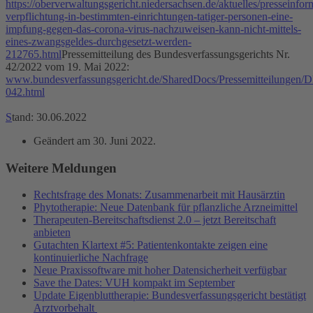
https://oberverwaltungsgericht.niedersachsen.de/aktuelles/presseinfor
verpflichtung-in-bestimmten-einrichtungen-tatiger-personen-eine-
impfung-gegen-das-corona-virus-nachzuweisen-kann-nicht-mittels-
eines-zwangsgeldes-durchgesetzt-werden-
212765.html
Pressemitteilung des Bundesverfassungsgerichts Nr.
42/2022 vom 19. Mai 2022:
www.bundesverfassungsgericht.de/SharedDocs/Pressemitteilungen/
042.html
S
tand: 30.06.2022
Geändert am
30. Juni 2022
.
Weitere Meldungen
Rechtsfrage des Monats: Zusammenarbeit mit Hausärztin
Phytotherapie: Neue Datenbank für pflanzliche Arzneimittel
Therapeuten-Bereitschaftsdienst 2.0 – jetzt Bereitschaft
anbieten
Gutachten Klartext #5: Patientenkontakte zeigen eine
kontinuierliche Nachfrage
Neue Praxissoftware mit hoher Datensicherheit verfügbar
Save the Dates: VUH kompakt im September
Update Eigenbluttherapie: Bundesverfassungsgericht bestätigt
Arztvorbehalt