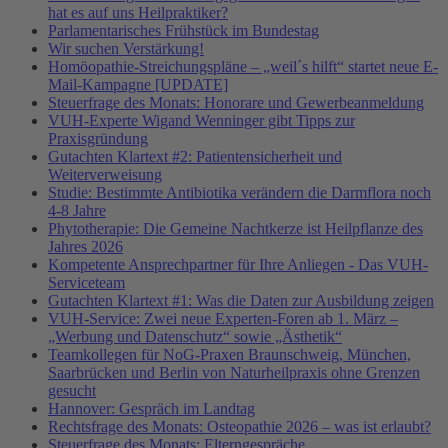
hat es auf uns Heilpraktiker?
Parlamentarisches Frühstück im Bundestag
Wir suchen Verstärkung!
Homöopathie-Streichungspläne – „weil´s hilft“ startet neue E-
Mail-Kampagne [UPDATE]
Steuerfrage des Monats: Honorare und Gewerbeanmeldung
VUH-Experte Wigand Wenninger gibt Tipps zur
Praxisgründung
Gutachten Klartext #2: Patientensicherheit und
Weiterverweisung
Studie: Bestimmte Antibiotika verändern die Darmflora noch
4-8 Jahre
Phytotherapie: Die Gemeine Nachtkerze ist Heilpflanze des
Jahres 2026
Kompetente Ansprechpartner für Ihre Anliegen - Das VUH-
Serviceteam
Gutachten Klartext #1: Was die Daten zur Ausbildung zeigen
VUH-Service: Zwei neue Experten-Foren ab 1. März –
„Werbung und Datenschutz“ sowie „Ästhetik“
Teamkollegen für NoG-Praxen Braunschweig, München,
Saarbrücken und Berlin von Naturheilpraxis ohne Grenzen
gesucht
Hannover: Gespräch im Landtag
Rechtsfrage des Monats: Osteopathie 2026 – was ist erlaubt?
Steuerfrage des Monats: Elterngespräche