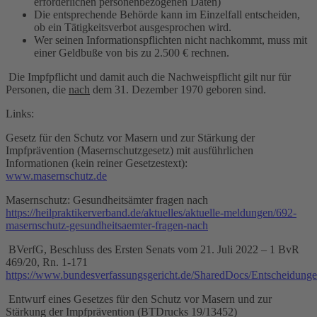
erforderlichen personenbezogenen Daten)
Die entsprechende Behörde kann im Einzelfall entscheiden,
ob ein Tätigkeitsverbot ausgesprochen wird.
Wer seinen Informationspflichten nicht nachkommt, muss mit
einer Geldbuße von bis zu 2.500 € rechnen.
Die Impfpflicht und damit auch die Nachweispflicht gilt nur für
Personen, die
nach
dem 31. Dezember 1970 geboren sind.
Links:
Gesetz für den Schutz vor Masern und zur Stärkung der
Impfprävention (Masernschutzgesetz) mit ausführlichen
Informationen (kein reiner Gesetzestext):
www.masernschutz.de
Masernschutz: Gesundheitsämter fragen nach
https://heilpraktikerverband.de/aktuelles/aktuelle-meldungen/692-
masernschutz-gesundheitsaemter-fragen-nach
BVerfG, Beschluss des Ersten Senats vom 21. Juli 2022 – 1 BvR
469/20, Rn. 1-171
https://www.bundesverfassungsgericht.de/SharedDocs/Entscheidun
Entwurf eines Gesetzes für den Schutz vor Masern und zur
Stärkung der Impfprävention (BTDrucks 19/13452)