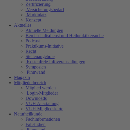
Zertifizierung
Versicherungsbedarf
Marktplatz
Konzept
Aktuelles
Aktuelle Meldungen
Bereitschaftsdienst und Heilpraktikersuche
Podcast
Praktikums-Initiative
Recht
Stellenangebote
Kostenfreie Infoveranstaltungen
Symposien
Pinnwand
Magazin
Mitgliederbereich
Mitglied werden
Login-Mitglieder
Downloads
VUH Ausstattung
VUH Mitgliedskarte
Naturheilkunde
Fachinformationen
Fallstudien
Pinnwand