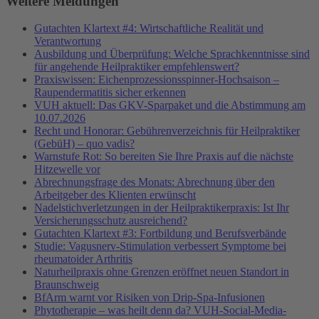
Weitere Meldungen
Gutachten Klartext #4: Wirtschaftliche Realität und
Verantwortung
Ausbildung und Überprüfung: Welche Sprachkenntnisse sind
für angehende Heilpraktiker empfehlenswert?
Praxiswissen: Eichenprozessionsspinner-Hochsaison –
Raupendermatitis sicher erkennen
VUH aktuell: Das GKV-Sparpaket und die Abstimmung am
10.07.2026
Recht und Honorar: Gebührenverzeichnis für Heilpraktiker
(GebüH) – quo vadis?
Warnstufe Rot: So bereiten Sie Ihre Praxis auf die nächste
Hitzewelle vor
Abrechnungsfrage des Monats: Abrechnung über den
Arbeitgeber des Klienten erwünscht
Nadelstichverletzungen in der Heilpraktikerpraxis: Ist Ihr
Versicherungsschutz ausreichend?
Gutachten Klartext #3: Fortbildung und Berufsverbände
Studie: Vagusnerv-Stimulation verbessert Symptome bei
rheumatoider Arthritis
Naturheilpraxis ohne Grenzen eröffnet neuen Standort in
Braunschweig
BfArm warnt vor Risiken von Drip-Spa-Infusionen
Phytotherapie – was heilt denn da? VUH-Social-Media-