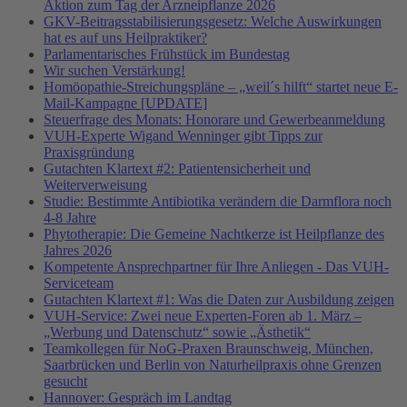
Aktion zum Tag der Arzneipflanze 2026
GKV-Beitragsstabilisierungsgesetz: Welche Auswirkungen
hat es auf uns Heilpraktiker?
Parlamentarisches Frühstück im Bundestag
Wir suchen Verstärkung!
Homöopathie-Streichungspläne – „weil´s hilft“ startet neue E-
Mail-Kampagne [UPDATE]
Steuerfrage des Monats: Honorare und Gewerbeanmeldung
VUH-Experte Wigand Wenninger gibt Tipps zur
Praxisgründung
Gutachten Klartext #2: Patientensicherheit und
Weiterverweisung
Studie: Bestimmte Antibiotika verändern die Darmflora noch
4-8 Jahre
Phytotherapie: Die Gemeine Nachtkerze ist Heilpflanze des
Jahres 2026
Kompetente Ansprechpartner für Ihre Anliegen - Das VUH-
Serviceteam
Gutachten Klartext #1: Was die Daten zur Ausbildung zeigen
VUH-Service: Zwei neue Experten-Foren ab 1. März –
„Werbung und Datenschutz“ sowie „Ästhetik“
Teamkollegen für NoG-Praxen Braunschweig, München,
Saarbrücken und Berlin von Naturheilpraxis ohne Grenzen
gesucht
Hannover: Gespräch im Landtag