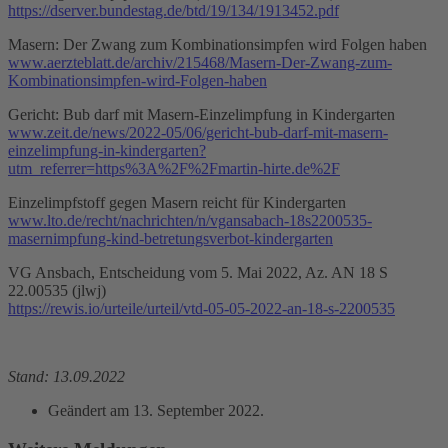
https://dserver.bundestag.de/btd/19/134/1913452.pdf
Masern: Der Zwang zum Kombinationsimpfen wird Folgen haben
www.aerzteblatt.de/archiv/215468/Masern-Der-Zwang-zum-
Kombinationsimpfen-wird-Folgen-haben
Gericht: Bub darf mit Masern-Einzelimpfung in Kindergarten
www.zeit.de/news/2022-05/06/gericht-bub-darf-mit-masern-
einzelimpfung-in-kindergarten?
utm_referrer=https%3A%2F%2Fmartin-hirte.de%2F
Einzelimpfstoff gegen Masern reicht für Kindergarten
www.lto.de/recht/nachrichten/n/vgansabach-18s2200535-
masernimpfung-kind-betretungsverbot-kindergarten
VG Ansbach, Entscheidung vom 5. Mai 2022, Az. AN 18 S
22.00535 (jlwj)
https://rewis.io/urteile/urteil/vtd-05-05-2022-an-18-s-2200535
Stand: 13.09.2022
Geändert am
13. September 2022
.