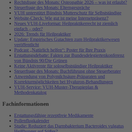
Rechtsfrage des Monats: Osteopathie 2026 – was ist erlaubt?
Steuerfrage des Monats: Elterngespräche
VUH unterstützt Bündnis Mutterschutz für Selbstständige
Website-Check: Wie gut ist meine Internetpräsenz?
Neues VUH-Liveformat: Heilpraktikerrecht ist ziemlich
einfach – oder?
2026: Trends für Heilpraktiker
Update: Empirisches Gutachten zum Heilpraktikerwesen
veröffentlicht
Podcast „Natürlich helfen“: Poster für Ihre Praxis
Erstattungsdebatte: Fakten zur Bundesdelegiertenkonferenz
von Bündnis 90/Die Grünen
Keine Aktivrente für soloselbstständige Heilpraktiker
Steuerfrage des Monats: Buchführung ohne Steuerberater
Anwendung von Polymilchsäure-Präparaten und
Korrekturmöglichkeiten bei Hyaluron-Behandlungen
VUH-Service: VUH-Muster-Therapieplan &
Methodenkatalog
Fachinformationen
Erstattungsfähige rezeptfreie Medikamente
Pollenflugkalender
Studie: Reduziert das Darmbakterium Bacteroides vulgatus
Heißhunger auf Süßes?