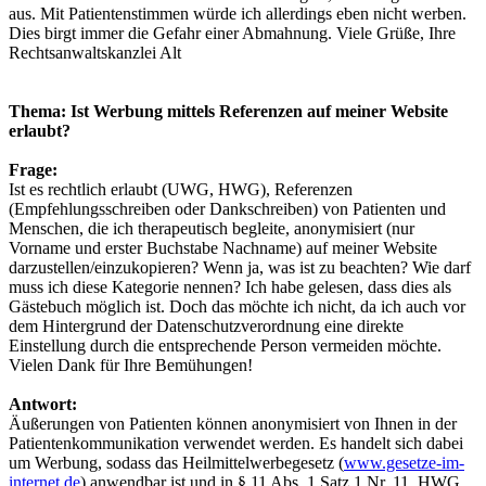
aus. Mit Patientenstimmen würde ich allerdings eben nicht werben.
Dies birgt immer die Gefahr einer Abmahnung. Viele Grüße, Ihre
Rechtsanwaltskanzlei Alt
Thema: Ist Werbung mittels Referenzen auf meiner Website
erlaubt?
Frage:
Ist es rechtlich erlaubt (UWG, HWG), Referenzen
(Empfehlungsschreiben oder Dankschreiben) von Patienten und
Menschen, die ich therapeutisch begleite, anonymisiert (nur
Vorname und erster Buchstabe Nachname) auf meiner Website
darzustellen/einzukopieren? Wenn ja, was ist zu beachten? Wie darf
muss ich diese Kategorie nennen? Ich habe gelesen, dass dies als
Gästebuch möglich ist. Doch das möchte ich nicht, da ich auch vor
dem Hintergrund der Datenschutzverordnung eine direkte
Einstellung durch die entsprechende Person vermeiden möchte.
Vielen Dank für Ihre Bemühungen!
Antwort:
Äußerungen von Patienten können anonymisiert von Ihnen in der
Patientenkommunikation verwendet werden. Es handelt sich dabei
um Werbung, sodass das Heilmittelwerbegesetz (
www.gesetze-im-
internet.de
) anwendbar ist und in § 11 Abs. 1 Satz 1 Nr. 11. HWG