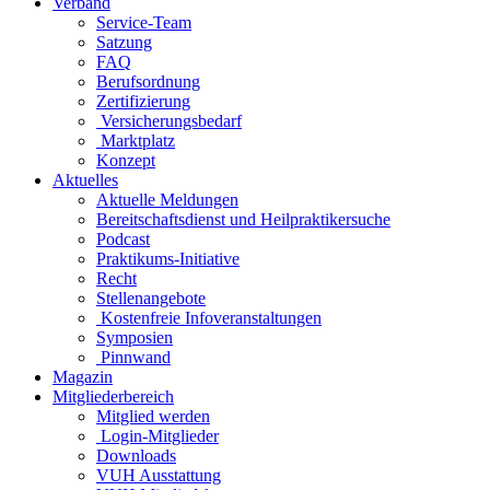
Verband
Service-Team
Satzung
FAQ
Berufsordnung
Zertifizierung
Versicherungsbedarf
Marktplatz
Konzept
Aktuelles
Aktuelle Meldungen
Bereitschaftsdienst und Heilpraktikersuche
Podcast
Praktikums-Initiative
Recht
Stellenangebote
Kostenfreie Infoveranstaltungen
Symposien
Pinnwand
Magazin
Mitgliederbereich
Mitglied werden
Login-Mitglieder
Downloads
VUH Ausstattung