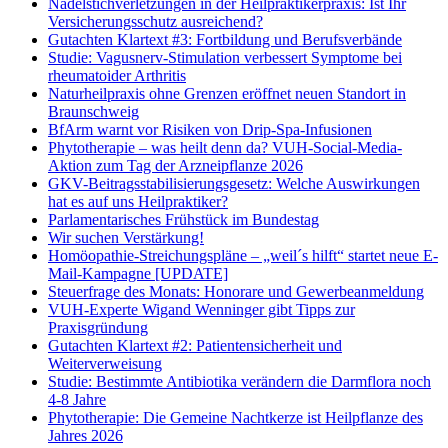
Nadelstichverletzungen in der Heilpraktikerpraxis: Ist Ihr
Versicherungsschutz ausreichend?
Gutachten Klartext #3: Fortbildung und Berufsverbände
Studie: Vagusnerv-Stimulation verbessert Symptome bei
rheumatoider Arthritis
Naturheilpraxis ohne Grenzen eröffnet neuen Standort in
Braunschweig
BfArm warnt vor Risiken von Drip-Spa-Infusionen
Phytotherapie – was heilt denn da? VUH-Social-Media-
Aktion zum Tag der Arzneipflanze 2026
GKV-Beitragsstabilisierungsgesetz: Welche Auswirkungen
hat es auf uns Heilpraktiker?
Parlamentarisches Frühstück im Bundestag
Wir suchen Verstärkung!
Homöopathie-Streichungspläne – „weil´s hilft“ startet neue E-
Mail-Kampagne [UPDATE]
Steuerfrage des Monats: Honorare und Gewerbeanmeldung
VUH-Experte Wigand Wenninger gibt Tipps zur
Praxisgründung
Gutachten Klartext #2: Patientensicherheit und
Weiterverweisung
Studie: Bestimmte Antibiotika verändern die Darmflora noch
4-8 Jahre
Phytotherapie: Die Gemeine Nachtkerze ist Heilpflanze des
Jahres 2026