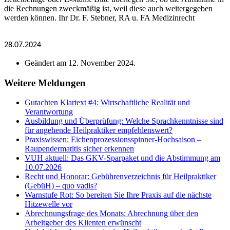
die Rechnungen zweckmäßig ist, weil diese auch weitergegeben
werden können. Ihr Dr. F. Stebner, RA u. FA Medizinrecht
28.07.2024
Geändert am
12. November 2024
.
Weitere Meldungen
Gutachten Klartext #4: Wirtschaftliche Realität und
Verantwortung
Ausbildung und Überprüfung: Welche Sprachkenntnisse sind
für angehende Heilpraktiker empfehlenswert?
Praxiswissen: Eichenprozessionsspinner-Hochsaison –
Raupendermatitis sicher erkennen
VUH aktuell: Das GKV-Sparpaket und die Abstimmung am
10.07.2026
Recht und Honorar: Gebührenverzeichnis für Heilpraktiker
(GebüH) – quo vadis?
Warnstufe Rot: So bereiten Sie Ihre Praxis auf die nächste
Hitzewelle vor
Abrechnungsfrage des Monats: Abrechnung über den
Arbeitgeber des Klienten erwünscht