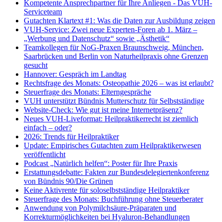
Kompetente Ansprechpartner für Ihre Anliegen - Das VUH-
Serviceteam
Gutachten Klartext #1: Was die Daten zur Ausbildung zeigen
VUH-Service: Zwei neue Experten-Foren ab 1. März –
„Werbung und Datenschutz“ sowie „Ästhetik“
Teamkollegen für NoG-Praxen Braunschweig, München,
Saarbrücken und Berlin von Naturheilpraxis ohne Grenzen
gesucht
Hannover: Gespräch im Landtag
Rechtsfrage des Monats: Osteopathie 2026 – was ist erlaubt?
Steuerfrage des Monats: Elterngespräche
VUH unterstützt Bündnis Mutterschutz für Selbstständige
Website-Check: Wie gut ist meine Internetpräsenz?
Neues VUH-Liveformat: Heilpraktikerrecht ist ziemlich
einfach – oder?
2026: Trends für Heilpraktiker
Update: Empirisches Gutachten zum Heilpraktikerwesen
veröffentlicht
Podcast „Natürlich helfen“: Poster für Ihre Praxis
Erstattungsdebatte: Fakten zur Bundesdelegiertenkonferenz
von Bündnis 90/Die Grünen
Keine Aktivrente für soloselbstständige Heilpraktiker
Steuerfrage des Monats: Buchführung ohne Steuerberater
Anwendung von Polymilchsäure-Präparaten und
Korrekturmöglichkeiten bei Hyaluron-Behandlungen