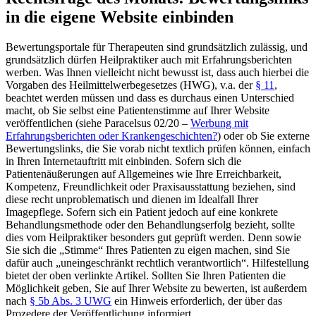
in die eigene Website einbinden
Bewertungsportale für Therapeuten sind grundsätzlich zulässig, und
grundsätzlich dürfen Heilpraktiker auch mit Erfahrungsberichten
werben. Was Ihnen vielleicht nicht bewusst ist, dass auch hierbei die
Vorgaben des Heilmittelwerbegesetzes (HWG), v.a. der
§ 11
,
beachtet werden müssen und dass es durchaus einen Unterschied
macht, ob Sie selbst eine Patientenstimme auf Ihrer Website
veröffentlichen (siehe Paracelsus 02/20 –
Werbung mit
Erfahrungsberichten oder Krankengeschichten?
) oder ob Sie externe
Bewertungslinks, die Sie vorab nicht textlich prüfen können, einfach
in Ihren Internetauftritt mit einbinden. Sofern sich die
Patientenäußerungen auf Allgemeines wie Ihre Erreichbarkeit,
Kompetenz, Freundlichkeit oder Praxisausstattung beziehen, sind
diese recht unproblematisch und dienen im Idealfall Ihrer
Imagepflege. Sofern sich ein Patient jedoch auf eine konkrete
Behandlungsmethode oder den Behandlungserfolg bezieht, sollte
dies vom Heilpraktiker besonders gut geprüft werden. Denn sowie
Sie sich die „Stimme“ Ihres Patienten zu eigen machen, sind Sie
dafür auch „uneingeschränkt rechtlich verantwortlich“. Hilfestellung
bietet der oben verlinkte Artikel. Sollten Sie Ihren Patienten die
Möglichkeit geben, Sie auf Ihrer Website zu bewerten, ist außerdem
nach
§ 5b Abs. 3 UWG
ein Hinweis erforderlich, der über das
Prozedere der Veröffentlichung informiert.