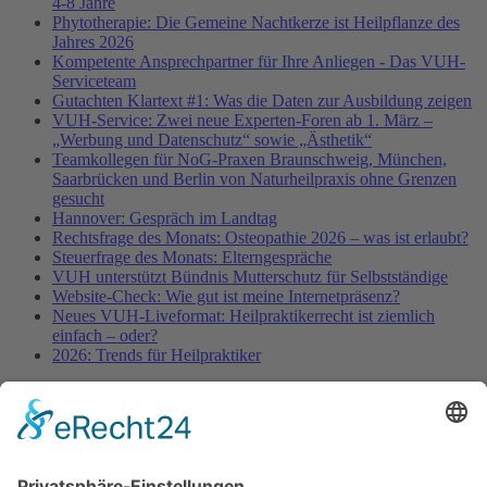
4-8 Jahre
Phytotherapie: Die Gemeine Nachtkerze ist Heilpflanze des
Jahres 2026
Kompetente Ansprechpartner für Ihre Anliegen - Das VUH-
Serviceteam
Gutachten Klartext #1: Was die Daten zur Ausbildung zeigen
VUH-Service: Zwei neue Experten-Foren ab 1. März –
„Werbung und Datenschutz“ sowie „Ästhetik“
Teamkollegen für NoG-Praxen Braunschweig, München,
Saarbrücken und Berlin von Naturheilpraxis ohne Grenzen
gesucht
Hannover: Gespräch im Landtag
Rechtsfrage des Monats: Osteopathie 2026 – was ist erlaubt?
Steuerfrage des Monats: Elterngespräche
VUH unterstützt Bündnis Mutterschutz für Selbstständige
Website-Check: Wie gut ist meine Internetpräsenz?
Neues VUH-Liveformat: Heilpraktikerrecht ist ziemlich
einfach – oder?
2026: Trends für Heilpraktiker
Fachinformationen
Erstattungsfähige rezeptfreie Medikamente
Pollenflugkalender
Studie: Reduziert das Darmbakterium Bacteroides vulgatus