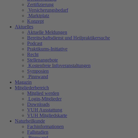
Zertifizierung
Versicherungsbedarf
Marktplatz
Konzept
Aktuelles
Aktuelle Meldungen
Bereitschaftsdienst und Heilpraktikersuche
Podcast
Praktikums-Initiative
Recht
Stellenangebote
Kostenfreie Infoveranstaltungen
Symposien
Pinnwand
Magazin
Mitgliederbereich
Mitglied werden
Login-Mitglieder
Downloads
VUH Ausstattung
VUH Mitgliedskarte
Naturheilkunde
Fachinformationen
Fallstudien
Pinnwand