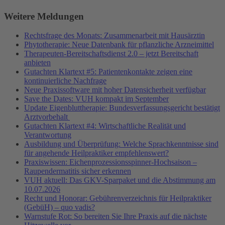
Weitere Meldungen
Rechtsfrage des Monats: Zusammenarbeit mit Hausärztin
Phytotherapie: Neue Datenbank für pflanzliche Arzneimittel
Therapeuten-Bereitschaftsdienst 2.0 – jetzt Bereitschaft
anbieten
Gutachten Klartext #5: Patientenkontakte zeigen eine
kontinuierliche Nachfrage
Neue Praxissoftware mit hoher Datensicherheit verfügbar
Save the Dates: VUH kompakt im September
Update Eigenbluttherapie: Bundesverfassungsgericht bestätigt
Arztvorbehalt
Gutachten Klartext #4: Wirtschaftliche Realität und
Verantwortung
Ausbildung und Überprüfung: Welche Sprachkenntnisse sind
für angehende Heilpraktiker empfehlenswert?
Praxiswissen: Eichenprozessionsspinner-Hochsaison –
Raupendermatitis sicher erkennen
VUH aktuell: Das GKV-Sparpaket und die Abstimmung am
10.07.2026
Recht und Honorar: Gebührenverzeichnis für Heilpraktiker
(GebüH) – quo vadis?
Warnstufe Rot: So bereiten Sie Ihre Praxis auf die nächste