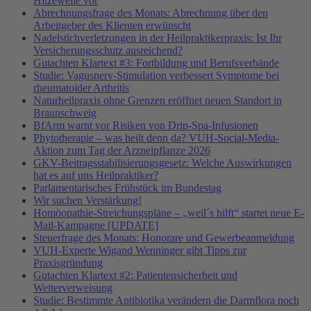
Hitzewelle vor
Abrechnungsfrage des Monats: Abrechnung über den
Arbeitgeber des Klienten erwünscht
Nadelstichverletzungen in der Heilpraktikerpraxis: Ist Ihr
Versicherungsschutz ausreichend?
Gutachten Klartext #3: Fortbildung und Berufsverbände
Studie: Vagusnerv-Stimulation verbessert Symptome bei
rheumatoider Arthritis
Naturheilpraxis ohne Grenzen eröffnet neuen Standort in
Braunschweig
BfArm warnt vor Risiken von Drip-Spa-Infusionen
Phytotherapie – was heilt denn da? VUH-Social-Media-
Aktion zum Tag der Arzneipflanze 2026
GKV-Beitragsstabilisierungsgesetz: Welche Auswirkungen
hat es auf uns Heilpraktiker?
Parlamentarisches Frühstück im Bundestag
Wir suchen Verstärkung!
Homöopathie-Streichungspläne – „weil´s hilft“ startet neue E-
Mail-Kampagne [UPDATE]
Steuerfrage des Monats: Honorare und Gewerbeanmeldung
VUH-Experte Wigand Wenninger gibt Tipps zur
Praxisgründung
Gutachten Klartext #2: Patientensicherheit und
Weiterverweisung
Studie: Bestimmte Antibiotika verändern die Darmflora noch