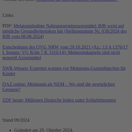
Links:
PDF:
Melatoninhaltige Nahrungsergänzungsmittel: BfR weist auf
mögliche Gesundheitsrisiken hin (Stellungnahme Nr. 038/2024 des
BfR vom 08.08.2024)
Entscheidung des OVG NRW vom 29.10.2021 (Az.: 13 A 1376/17
I. Instanz: VG Köln 7 K 3110/14): Melatoninkapseln sind nicht
generell Arzneimittel
SWR-Wissen: Experten warnen vor Melatonin-Gummibärchen für
Kinder
DAZ.online: Melatonin als NEM – Wo sind die gesetzlichen
Grenzen?
ZDF heute: Millionen Deutsche leiden unter Schlafstörungen
Stand 09/2024
Geändert am
29. Oktober 2024
.