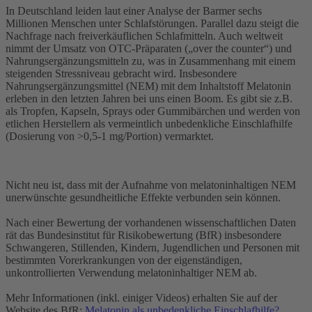
In Deutschland leiden laut einer Analyse der Barmer sechs
Millionen Menschen unter Schlafstörungen. Parallel dazu steigt die
Nachfrage nach freiverkäuflichen Schlafmitteln. Auch weltweit
nimmt der Umsatz von OTC-Präparaten („over the counter“) und
Nahrungsergänzungsmitteln zu, was in Zusammenhang mit einem
steigenden Stressniveau gebracht wird. Insbesondere
Nahrungsergänzungsmittel (NEM) mit dem Inhaltstoff Melatonin
erleben in den letzten Jahren bei uns einen Boom. Es gibt sie z.B.
als Tropfen, Kapseln, Sprays oder Gummibärchen und werden von
etlichen Herstellern als vermeintlich unbedenkliche Einschlafhilfe
(Dosierung von >0,5-1 mg/Portion) vermarktet.
Nicht neu ist, dass mit der Aufnahme von melatoninhaltigen NEM
unerwünschte gesundheitliche Effekte verbunden sein können.
Nach einer Bewertung der vorhandenen wissenschaftlichen Daten
rät das Bundesinstitut für Risikobewertung (BfR) insbesondere
Schwangeren, Stillenden, Kindern, Jugendlichen und Personen mit
bestimmten Vorerkrankungen von der eigenständigen,
unkontrollierten Verwendung melatoninhaltiger NEM ab.
Mehr Informationen (inkl. einiger Videos) erhalten Sie auf der
Website des BfR:
Melatonin als unbedenkliche Einschlafhilfe?