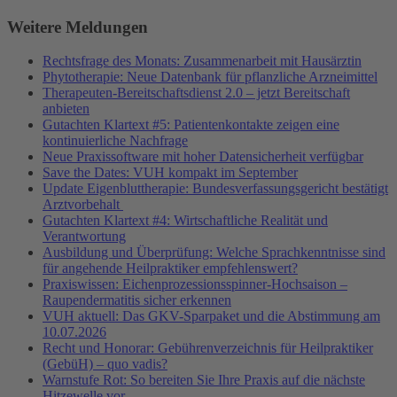
Weitere Meldungen
Rechtsfrage des Monats: Zusammenarbeit mit Hausärztin
Phytotherapie: Neue Datenbank für pflanzliche Arzneimittel
Therapeuten-Bereitschaftsdienst 2.0 – jetzt Bereitschaft
anbieten
Gutachten Klartext #5: Patientenkontakte zeigen eine
kontinuierliche Nachfrage
Neue Praxissoftware mit hoher Datensicherheit verfügbar
Save the Dates: VUH kompakt im September
Update Eigenbluttherapie: Bundesverfassungsgericht bestätigt
Arztvorbehalt
Gutachten Klartext #4: Wirtschaftliche Realität und
Verantwortung
Ausbildung und Überprüfung: Welche Sprachkenntnisse sind
für angehende Heilpraktiker empfehlenswert?
Praxiswissen: Eichenprozessionsspinner-Hochsaison –
Raupendermatitis sicher erkennen
VUH aktuell: Das GKV-Sparpaket und die Abstimmung am
10.07.2026
Recht und Honorar: Gebührenverzeichnis für Heilpraktiker
(GebüH) – quo vadis?
Warnstufe Rot: So bereiten Sie Ihre Praxis auf die nächste
Hitzewelle vor