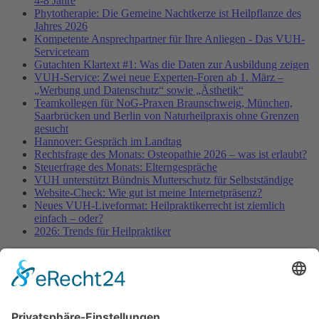
4-8 Jahre
Phytotherapie: Die Gemeine Nachtkerze ist Heilpflanze des
Jahres 2026
Kompetente Ansprechpartner für Ihre Anliegen - Das VUH-
Serviceteam
Gutachten Klartext #1: Was die Daten zur Ausbildung zeigen
VUH-Service: Zwei neue Experten-Foren ab 1. März –
„Werbung und Datenschutz“ sowie „Ästhetik“
Teamkollegen für NoG-Praxen Braunschweig, München,
Saarbrücken und Berlin von Naturheilpraxis ohne Grenzen
gesucht
Hannover: Gespräch im Landtag
Rechtsfrage des Monats: Osteopathie 2026 – was ist erlaubt?
Steuerfrage des Monats: Elterngespräche
VUH unterstützt Bündnis Mutterschutz für Selbstständige
Website-Check: Wie gut ist meine Internetpräsenz?
Neues VUH-Liveformat: Heilpraktikerrecht ist ziemlich
einfach – oder?
2026: Trends für Heilpraktiker
Fachinformationen
Erstattungsfähige rezeptfreie Medikamente
Pollenflugkalender
Studie: Reduziert das Darmbakterium Bacteroides vulgatus