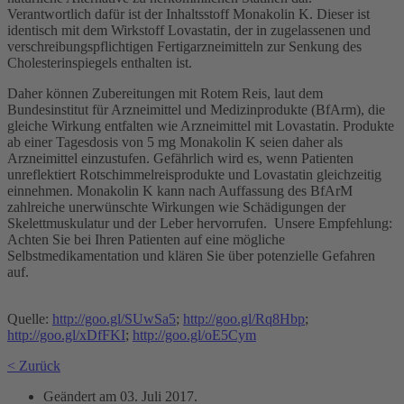
Verantwortlich dafür ist der Inhaltsstoff Monakolin K. Dieser ist
identisch mit dem Wirkstoff Lovastatin, der in zugelassenen und
verschreibungspflichtigen Fertigarzneimitteln zur Senkung des
Cholesterinspiegels enthalten ist.
Daher können Zubereitungen mit Rotem Reis, laut dem
Bundesinstitut für Arzneimittel und Medizinprodukte (BfArm), die
gleiche Wirkung entfalten wie Arzneimittel mit Lovastatin. Produkte
ab einer Tagesdosis von 5 mg Monakolin K seien daher als
Arzneimittel einzustufen. Gefährlich wird es, wenn Patienten
unreflektiert Rotschimmelreisprodukte und Lovastatin gleichzeitig
einnehmen. Monakolin K kann nach Auffassung des BfArM
zahlreiche unerwünschte Wirkungen wie Schädigungen der
Skelettmuskulatur und der Leber hervorrufen. Unsere Empfehlung:
Achten Sie bei Ihren Patienten auf eine mögliche
Selbstmedikamentation und klären Sie über potenzielle Gefahren
auf.
Quelle:
http://goo.gl/SUwSa5
;
http://goo.gl/Rq8Hbp
;
http://goo.gl/xDfFKI
;
http://goo.gl/oE5Cym
< Zurück
Geändert am
03. Juli 2017
.