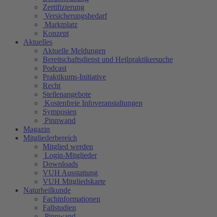
Zertifizierung
Versicherungsbedarf
Marktplatz
Konzept
Aktuelles
Aktuelle Meldungen
Bereitschaftsdienst und Heilpraktikersuche
Podcast
Praktikums-Initiative
Recht
Stellenangebote
Kostenfreie Infoveranstaltungen
Symposien
Pinnwand
Magazin
Mitgliederbereich
Mitglied werden
Login-Mitglieder
Downloads
VUH Ausstattung
VUH Mitgliedskarte
Naturheilkunde
Fachinformationen
Fallstudien
Pinnwand