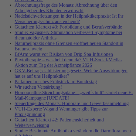
Abrechnungsfrage des Monats: Abrechnung über den
Arbeitgeber des Klienten erwünscht
Nadelstichverletzungen in der Heilpraktikerpraxis: Ist Ihr
Versicherungsschutz ausreichend?
Gutachten Klartext #3: Fortbildung und Berufsverbände
Studie: Vagusnerv-Stimulation verbessert Symptome bei
rheumatoider Arthritis
Naturheilpraxis ohne Grenzen eröffnet neuen Standort in
Braunschweig
BfArm warnt vor Risiken von Drip-Spa-Infusionen
Phytotherapie – was heilt denn da? VUH-Social-Media-
Aktion zum Tag der Arzneipflanze 2026
GKV-Beitragsstabilisierungsgesetz: Welche Auswirkungen
hat es auf uns Heilpraktiker?
Parlamentarisches Frühstück im Bundestag
Wir suchen Verstärkung!
Homöopathie-Streichungspläne – „weil´s hilft“ startet neue E-
Mail-Kampagne [UPDATE]
Steuerfrage des Monats: Honorare und Gewerbeanmeldung
VUH-Experte Wigand Wenninger gibt Tipps zur
Praxisgründung
Gutachten Klartext #2: Patientensicherheit und
Weiterverweisung
Studie: Bestimmte Antibiotika verändern die Darmflora noch