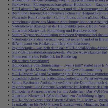
Ausbildung und Überprüfung: Welche Sprachkenntnisse sind f
Praxiswissen: Eichenprozessionsspinner-Hochsaison – Raupend
VUH aktuell: Das GKV-Sparpaket und die Abstimmung am 10
Recht und Honorar: Gebührenverzeichnis für Heilpraktiker (G
Warnstufe Rot: So bereiten Sie Ihre Praxis auf die nächste Hitz
Abrechnungsfrage des Monats: Abrechnung über den Arbeitgeb
Nadelstichverletzungen in der Heilpraktikerpraxis: Ist Ihr Vers
Gutachten Klartext #3: Fortbildung und Berufsverbände
Studie: Vagusnerv-Stimulation verbessert Symptome bei rheumat
Naturheilpraxis ohne Grenzen eröffnet neuen Standort in Brau
BfArm warnt vor Risiken von Drip-Spa-Infusionen
Phytotherapie – was heilt denn da? VUH-Social-Media-Aktion
GKV-Beitragsstabilisierungsgesetz: Welche Auswirkungen hat e
Parlamentarisches Frühstück im Bundestag
Wir suchen Verstärkung!
Homöopathie-Streichungspläne – „weil´s hilft“ startet neue
Steuerfrage des Monats: Honorare und Gewerbeanmeldung
VUH-Experte Wigand Wenninger gibt Tipps zur Praxisgründu
Gutachten Klartext #2: Patientensicherheit und Weiterverweisu
Studie: Bestimmte Antibiotika verändern die Darmflora noch 4-
Phytotherapie: Die Gemeine Nachtkerze ist Heilpflanze des Ja
Kompetente Ansprechpartner für Ihre Anliegen - Das VUH-Se
Gutachten Klartext #1: Was die Daten zur Ausbildung zeigen
VUH-Service: Zwei neue Experten-Foren ab 1. März – „Werbu
Teamkollegen für NoG-Praxen Braunschweig, München, Saarbr