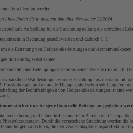
tienten beschleunigt werden.
en Links finden Sie in unserem aktuellen Newsletter 12/2024.
eispielhafte Aufstellung für die Inrechnungstellung der erbrachten Leistu
tag einzeln in Rechnung gestellt werden und dadurch [...].
 um die Erstattung von Heilpraktikerleistungen und Arzneimittelkosten 
gen dort künftig selbst zahlen.
tenrechtlichen Beteiligungsverfahrens seiner Website (Stand: 18. Ok
 privatärztliche Wahlleistungen von der Erstattung aus, die dann mit 
. B. Physiotherapie und manuelle Therapie, sind schon seit Längerem n
ffung der Beihilfefähigkeit von Heilpraktikerleistungen ist eine weit
wird.
immer stärker durch eigene finanzielle Beiträge ausgeglichen wer
ankenversicherung und haben insbesondere im Bereich der Osteopathie g
ete Physiotherapeuten*. Durch die vorgesehene Streichung werden die 
 Behandlungen zu rechnen, die den veranschlagten Einspareffekt in Frag