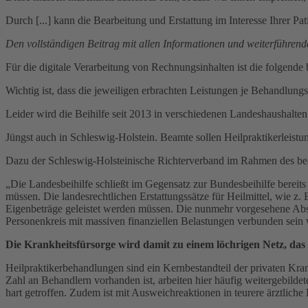
Durch [...] kann die Bearbeitung und Erstattung im Interesse Ihrer Pa
Den vollständigen Beitrag mit allen Informationen und weiterführend
Für die digitale Verarbeitung von Rechnungsinhalten ist die folgende b
Wichtig ist, dass die jeweiligen erbrachten Leistungen je Behandlungs
Leider wird die Beihilfe seit 2013 in verschiedenen Landeshaushalten
Jüngst auch in Schleswig-Holstein. Beamte sollen Heilpraktikerleistun
Dazu der Schleswig-Holsteinische Richterverband im Rahmen des beam
„Die Landesbeihilfe schließt im Gegensatz zur Bundesbeihilfe bereits
müssen. Die landesrechtlichen Erstattungssätze für Heilmittel, wie z
Eigenbeträge geleistet werden müssen. Die nunmehr vorgesehene Abscha
Personenkreis mit massiven finanziellen Belastungen verbunden sein 
Die Krankheitsfürsorge wird damit zu einem löchrigen Netz, das 
Heilpraktikerbehandlungen sind ein Kernbestandteil der privaten Kr
Zahl an Behandlern vorhanden ist, arbeiten hier häufig weitergebild
hart getroffen. Zudem ist mit Ausweichreaktionen in teurere ärztliche