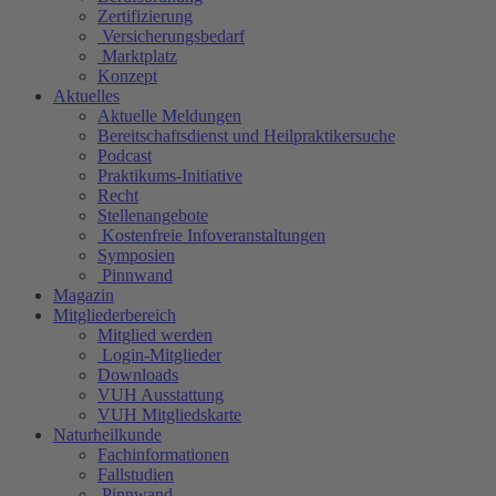
Zertifizierung
Versicherungsbedarf
Marktplatz
Konzept
Aktuelles
Aktuelle Meldungen
Bereitschaftsdienst und Heilpraktikersuche
Podcast
Praktikums-Initiative
Recht
Stellenangebote
Kostenfreie Infoveranstaltungen
Symposien
Pinnwand
Magazin
Mitgliederbereich
Mitglied werden
Login-Mitglieder
Downloads
VUH Ausstattung
VUH Mitgliedskarte
Naturheilkunde
Fachinformationen
Fallstudien
Pinnwand