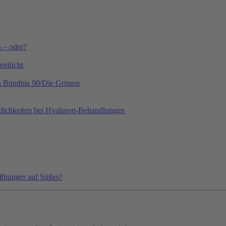
h – oder?
ntlicht
on Bündnis 90/Die Grünen
lichkeiten bei Hyaluron-Behandlungen
ißhunger auf Süßes?