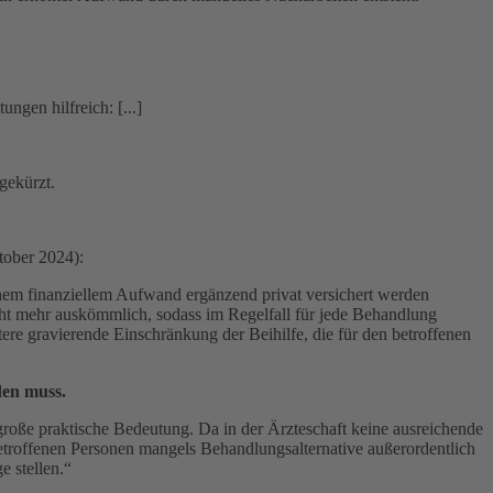
ngen hilfreich: [...]
gekürzt.
tober 2024):
hohem finanziellem Aufwand ergänzend privat versichert werden
icht mehr auskömmlich, sodass im Regelfall für jede Behandlung
ere gravierende Einschränkung der Beihilfe, die für den betroffenen
den muss.
roße praktische Bedeutung. Da in der Ärzteschaft keine ausreichende
betroffenen Personen mangels Behandlungsalternative außerordentlich
e stellen.“