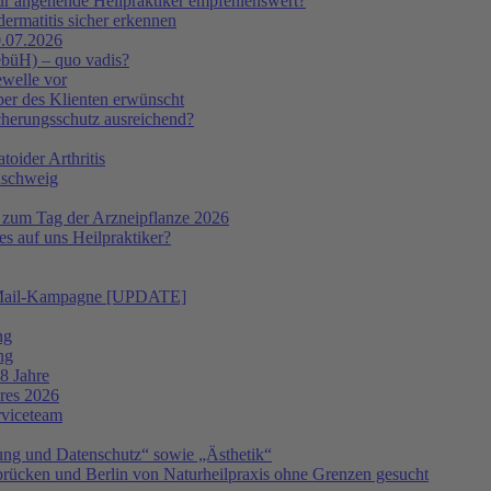
ür angehende Heilpraktiker empfehlenswert?
ermatitis sicher erkennen
.07.2026
ebüH) – quo vadis?
ewelle vor
er des Klienten erwünscht
icherungsschutz ausreichend?
oider Arthritis
nschweig
 zum Tag der Arzneipflanze 2026
s auf uns Heilpraktiker?
 E-Mail-Kampagne [UPDATE]
ng
ng
8 Jahre
hres 2026
rviceteam
ng und Datenschutz“ sowie „Ästhetik“
ücken und Berlin von Naturheilpraxis ohne Grenzen gesucht