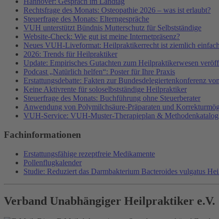
Hannover: Gespräch im Landtag
Rechtsfrage des Monats: Osteopathie 2026 – was ist erlaubt?
Steuerfrage des Monats: Elterngespräche
VUH unterstützt Bündnis Mutterschutz für Selbstständige
Website-Check: Wie gut ist meine Internetpräsenz?
Neues VUH-Liveformat: Heilpraktikerrecht ist ziemlich einfac
2026: Trends für Heilpraktiker
Update: Empirisches Gutachten zum Heilpraktikerwesen veröffe
Podcast „Natürlich helfen“: Poster für Ihre Praxis
Erstattungsdebatte: Fakten zur Bundesdelegiertenkonferenz v
Keine Aktivrente für soloselbstständige Heilpraktiker
Steuerfrage des Monats: Buchführung ohne Steuerberater
Anwendung von Polymilchsäure-Präparaten und Korrekturmög
VUH-Service: VUH-Muster-Therapieplan & Methodenkatalog
Fachinformationen
Erstattungsfähige rezeptfreie Medikamente
Pollenflugkalender
Studie: Reduziert das Darmbakterium Bacteroides vulgatus He
Verband Unabhängiger Heilpraktiker e.V.