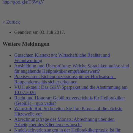
http://goo.gl/nT6WgV
< Zurück
Geändert am
03. Juli 2017
.
Weitere Meldungen
Gutachten Klartext #4: Wirtschaftliche Realität und
Verantwortung
Ausbildung und Überprüfung: Welche Sprachkenntnisse sind
für angehende Heilpraktiker empfehlenswert?
Praxiswissen: Eichenprozessionsspinner-Hochsaison –
Raupendermatitis sicher erkennen
VUH aktuell: Das GKV-Sparpaket und die Abstimmung am
10.07.2026
Recht und Honorar: Gebührenverzeichnis für Heilpraktiker
(GebüH) – quo vadis?
Warnstufe Rot: So bereiten Sie Ihre Praxis auf die nächste
Hitzewelle vor
Abrechnungsfrage des Monats: Abrechnung über den
Arbeitgeber des Klienten erwünscht
Nadelstichverletzungen in der Heilpraktikerpraxis: Ist Ihr