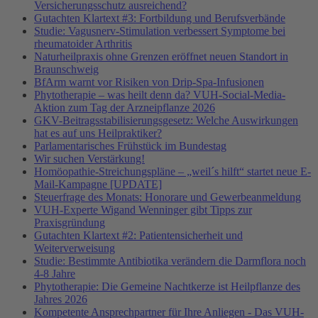
Versicherungsschutz ausreichend?
Gutachten Klartext #3: Fortbildung und Berufsverbände
Studie: Vagusnerv-Stimulation verbessert Symptome bei
rheumatoider Arthritis
Naturheilpraxis ohne Grenzen eröffnet neuen Standort in
Braunschweig
BfArm warnt vor Risiken von Drip-Spa-Infusionen
Phytotherapie – was heilt denn da? VUH-Social-Media-
Aktion zum Tag der Arzneipflanze 2026
GKV-Beitragsstabilisierungsgesetz: Welche Auswirkungen
hat es auf uns Heilpraktiker?
Parlamentarisches Frühstück im Bundestag
Wir suchen Verstärkung!
Homöopathie-Streichungspläne – „weil´s hilft“ startet neue E-
Mail-Kampagne [UPDATE]
Steuerfrage des Monats: Honorare und Gewerbeanmeldung
VUH-Experte Wigand Wenninger gibt Tipps zur
Praxisgründung
Gutachten Klartext #2: Patientensicherheit und
Weiterverweisung
Studie: Bestimmte Antibiotika verändern die Darmflora noch
4-8 Jahre
Phytotherapie: Die Gemeine Nachtkerze ist Heilpflanze des
Jahres 2026
Kompetente Ansprechpartner für Ihre Anliegen - Das VUH-