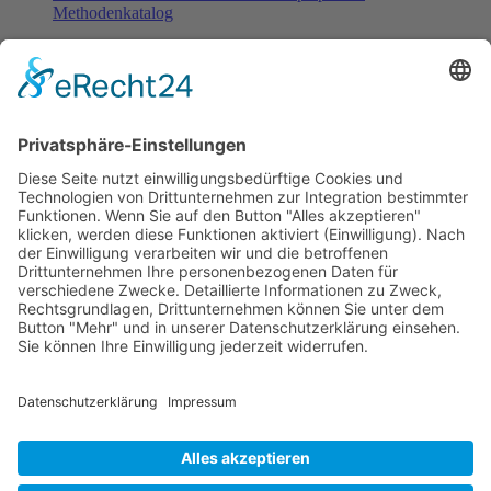
Methodenkatalog
Fachinformationen
Erstattungsfähige rezeptfreie Medikamente
Pollenflugkalender
Studie: Reduziert das Darmbakterium Bacteroides vulgatus
Heißhunger auf Süßes?
Verband Unabhängiger Heilpraktiker e.V.
Diese E-Mail-Adresse ist vor Spambots geschützt! Zur
Anzeige muss JavaScript eingeschaltet sein!
0261-1349 8000
Gördelinger Straße 47
Iduna-Haus, Ecke Neue Straße
38100 Braunschweig
Impressum