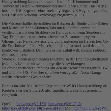
Handystrahlung kann verantwortlich sein für Hirntumore und
Tumore im Herzen – zumindest bei männlichen Ratten. Das ist das
brisante Teil- Ergebnis einer breit angelegten US-Regierungsstudie,
auf Basis des National Toxicology Program’s (NTP).
Die Wissenschaftler bestrahlten im Rahmen der Studie 2.500 Ratten
und Mäuse im Zehn-Minuten-Takt mit Radiofrequenzen, die
vergleichbar mit den Strahlen von Handys sind, neun Stunden am
Tag. Dabei stellten sie einen schwachen Zusammenhang zu
Gliomen des Nervensystems und Schwannomen im Herzen her. Ob
die Ergebnisse auf den Menschen übertragbar sind, wird dennoch
kontrovers diskutiert. Denn wie es der Zufall will, kommt zeitgleich
eine australische
Studie zu einem gegenteiligen Ergebnis. In der Erfahrungsheilkunde
jedenfalls kennen wir schon lange die Auswirkungen
elektromagnetischer Strahlung auf den menschlichen Organismus –
und auch die US- Forscher sprechen von „großen Auswirkungen
auf die öffentliche Gesundheit“.
Bereits im Jahr 2011 hatten Experten der WHO Handystrahlung als
Krebserreger der Stufe 2B, also „möglicherweise krebserregend“
eingestuft.
Quellen:
http://goo.gl/Ja1Yif
;
http://goo.gl/MbQbIc
;
http://goo.gl/dgKZog
;
http://goo.gl/Fk7HZp
;
http://goo.gl/ZSYoWh
;