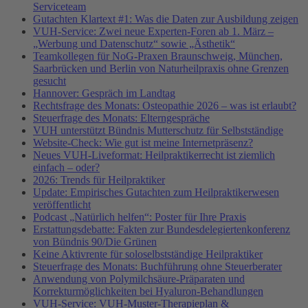
Serviceteam
Gutachten Klartext #1: Was die Daten zur Ausbildung zeigen
VUH-Service: Zwei neue Experten-Foren ab 1. März –
„Werbung und Datenschutz“ sowie „Ästhetik“
Teamkollegen für NoG-Praxen Braunschweig, München,
Saarbrücken und Berlin von Naturheilpraxis ohne Grenzen
gesucht
Hannover: Gespräch im Landtag
Rechtsfrage des Monats: Osteopathie 2026 – was ist erlaubt?
Steuerfrage des Monats: Elterngespräche
VUH unterstützt Bündnis Mutterschutz für Selbstständige
Website-Check: Wie gut ist meine Internetpräsenz?
Neues VUH-Liveformat: Heilpraktikerrecht ist ziemlich
einfach – oder?
2026: Trends für Heilpraktiker
Update: Empirisches Gutachten zum Heilpraktikerwesen
veröffentlicht
Podcast „Natürlich helfen“: Poster für Ihre Praxis
Erstattungsdebatte: Fakten zur Bundesdelegiertenkonferenz
von Bündnis 90/Die Grünen
Keine Aktivrente für soloselbstständige Heilpraktiker
Steuerfrage des Monats: Buchführung ohne Steuerberater
Anwendung von Polymilchsäure-Präparaten und
Korrekturmöglichkeiten bei Hyaluron-Behandlungen
VUH-Service: VUH-Muster-Therapieplan &