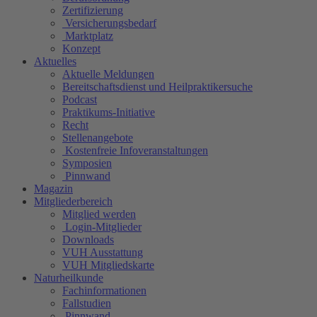
Zertifizierung
Versicherungsbedarf
Marktplatz
Konzept
Aktuelles
Aktuelle Meldungen
Bereitschaftsdienst und Heilpraktikersuche
Podcast
Praktikums-Initiative
Recht
Stellenangebote
Kostenfreie Infoveranstaltungen
Symposien
Pinnwand
Magazin
Mitgliederbereich
Mitglied werden
Login-Mitglieder
Downloads
VUH Ausstattung
VUH Mitgliedskarte
Naturheilkunde
Fachinformationen
Fallstudien
Pinnwand