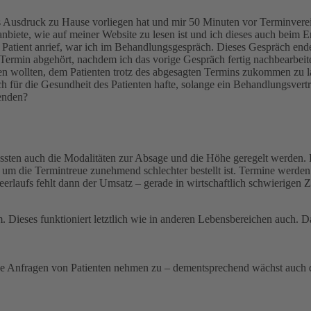
s Ausdruck zu Hause vorliegen hat und mir 50 Minuten vor Terminverein
te, wie auf meiner Website zu lesen ist und ich dieses auch beim Erst
er Patient anrief, war ich im Behandlungsgespräch. Dieses Gespräch en
ermin abgehört, nachdem ich das vorige Gespräch fertig nachbearbeite
n wollten, dem Patienten trotz des abgesagten Termins zukommen zu l
ch für die Gesundheit des Patienten hafte, solange ein Behandlungsvert
senden?
üssten auch die Modalitäten zur Absage und die Höhe geregelt werden. E
m die Termintreue zunehmend schlechter bestellt ist. Termine werden seh
erlaufs fehlt dann der Umsatz – gerade in wirtschaftlich schwierigen Z
 Dieses funktioniert letztlich wie in anderen Lebensbereichen auch. Daf
che Anfragen von Patienten nehmen zu – dementsprechend wächst auch