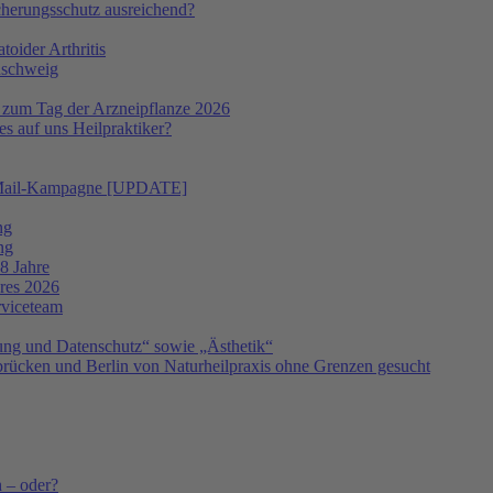
icherungsschutz ausreichend?
oider Arthritis
nschweig
 zum Tag der Arzneipflanze 2026
s auf uns Heilpraktiker?
 E-Mail-Kampagne [UPDATE]
ng
ng
8 Jahre
hres 2026
rviceteam
ng und Datenschutz“ sowie „Ästhetik“
ücken und Berlin von Naturheilpraxis ohne Grenzen gesucht
h – oder?