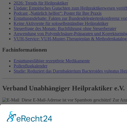
2026: Trends für Heilpraktiker
Update: Empirisches Gutachten zum Heilpraktikerwesen veröffe
Podcast „Natürlich helfen“: Poster für Ihre Praxis
Erstattungsdebatte: Fakten zur Bundesdelegiertenkonferenz v
Keine Aktivrente für soloselbstständige Heilpraktiker
Steuerfrage des Monats: Buchführung ohne Steuerberater
Anwendung von Polymilchsäure-Präparaten und Korrekturmög
VUH-Service: VUH-Muster-Therapieplan & Methodenkatalog
Fachinformationen
Erstattungsfähige rezeptfreie Medikamente
Pollenflugkalender
Studie: Reduziert das Darmbakterium Bacteroides vulgatus He
Verband Unabhängiger Heilpraktiker e.V.
Diese E-Mail-Adresse ist vor Spambots geschützt! Zur Anze
0261-1349 8000
Gördelinger Straße 47
Iduna-Haus, Ecke Neue Straße