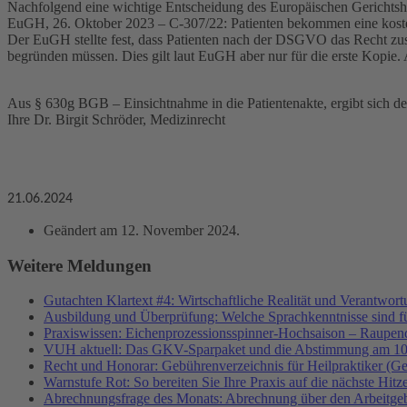
Nachfolgend eine wichtige Entscheidung des Europäischen Gerichtsh
EuGH, 26. Oktober 2023 – C-307/22: Patienten bekommen eine koste
Der EuGH stellte fest, dass Patienten nach der DSGVO das Recht zustü
begründen müssen. Dies gilt laut EuGH aber nur für die erste Kopie.
Aus § 630g BGB – Einsichtnahme in die Patientenakte, ergibt sich der
Ihre Dr. Birgit Schröder, Medizinrecht
21.06.2024
Geändert am
12. November 2024
.
Weitere Meldungen
Gutachten Klartext #4: Wirtschaftliche Realität und Verantwor
Ausbildung und Überprüfung: Welche Sprachkenntnisse sind f
Praxiswissen: Eichenprozessionsspinner-Hochsaison – Raupend
VUH aktuell: Das GKV-Sparpaket und die Abstimmung am 10
Recht und Honorar: Gebührenverzeichnis für Heilpraktiker (G
Warnstufe Rot: So bereiten Sie Ihre Praxis auf die nächste Hitz
Abrechnungsfrage des Monats: Abrechnung über den Arbeitgeb