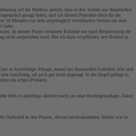
barung auf die Mailbox spricht, dass er den Termin aus finanziellen
gespräch gesagt hatte), darf ich diesem Patienten doch für die
dete 30 Minuten vor dem ursprünglich vereinbarten Termin mit dem
t hatte.
assen. In meiner Praxis verlassen Befunde nur nach Besprechung die
rag nicht aufgehoben wird. Bin ich dazu verpflichtet, den Befund in
ine so kurzfristige Absage, zumal aus finanziellen Gründen, hört sich
r kurzfristig, oft auch gar nicht abgesagt. In der Regel gelingt es
eiten ein echtes Problem.
ür fehlt es allerdings aktuell (noch) an einer Rechtsgrundlage. Daher
 der Aufwand in den Praxen, diesem nachzukommen. Bisher war es