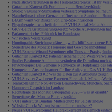
Nadelstichverletzungen in der Heilpraktikerpraxis: Ist Ihr Vers
Gutachten Klartext #3: Fortbildung und Berufsverbände
Studie: Vagusnerv-Stimulation verbessert Symptome bei rheumat
Naturheilpraxis ohne Grenzen eröffnet neuen Standort in Brau
BfArm warnt vor Risiken von Drip-Spa-Infusionen
Phytotherapie – was heilt denn da? VUH-Social-Media-Aktion
GKV-Beitragsstabilisierungsgesetz: Welche Auswirkungen hat e
Parlamentarisches Frühstück im Bundestag
Wir suchen Verstärkung!
Homöopathie-Streichungspläne – „weil´s hilft“ startet neue
Steuerfrage des Monats: Honorare und Gewerbeanmeldung
VUH-Experte Wigand Wenninger gibt Tipps zur Praxisgründu
Gutachten Klartext #2: Patientensicherheit und Weiterverweisu
Studie: Bestimmte Antibiotika verändern die Darmflora noch 4-
Phytotherapie: Die Gemeine Nachtkerze ist Heilpflanze des Ja
Kompetente Ansprechpartner für Ihre Anliegen - Das VUH-Se
Gutachten Klartext #1: Was die Daten zur Ausbildung zeigen
VUH-Service: Zwei neue Experten-Foren ab 1. März – „Werbu
Teamkollegen für NoG-Praxen Braunschweig, München, Saarbr
Hannover: Gespräch im Landtag
Rechtsfrage des Monats: Osteopathie 2026 – was ist erlaubt?
Steuerfrage des Monats: Elterngespräche
VUH unterstützt Bündnis Mutterschutz für Selbstständige
Website-Check: Wie gut ist meine Internetpräsenz?
Neues VUH-Liveformat: Heilpraktikerrecht ist ziemlich einfac