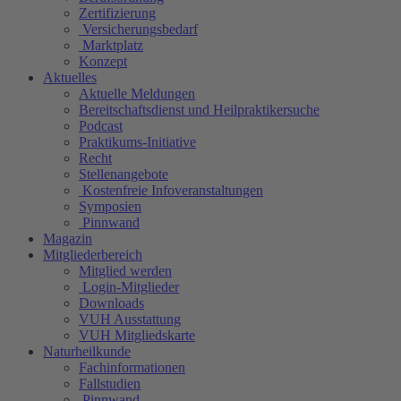
Zertifizierung
Versicherungsbedarf
Marktplatz
Konzept
Aktuelles
Aktuelle Meldungen
Bereitschaftsdienst und Heilpraktikersuche
Podcast
Praktikums-Initiative
Recht
Stellenangebote
Kostenfreie Infoveranstaltungen
Symposien
Pinnwand
Magazin
Mitgliederbereich
Mitglied werden
Login-Mitglieder
Downloads
VUH Ausstattung
VUH Mitgliedskarte
Naturheilkunde
Fachinformationen
Fallstudien
Pinnwand