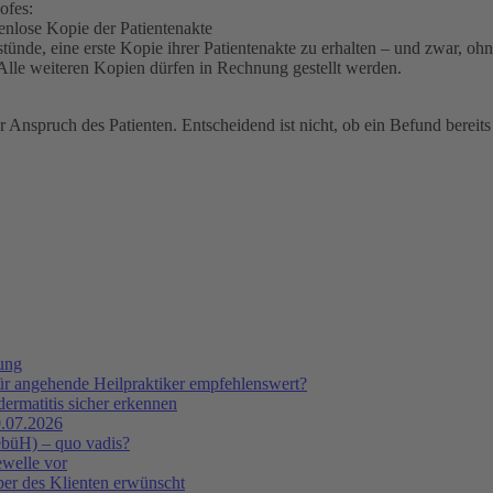
ofes:
nlose Kopie der Patientenakte
nde, eine erste Kopie ihrer Patientenakte zu erhalten – und zwar, ohn
 Alle weiteren Kopien dürfen in Rechnung gestellt werden.
 Anspruch des Patienten. Entscheidend ist nicht, ob ein Befund bereits
tung
ür angehende Heilpraktiker empfehlenswert?
ermatitis sicher erkennen
.07.2026
ebüH) – quo vadis?
ewelle vor
er des Klienten erwünscht