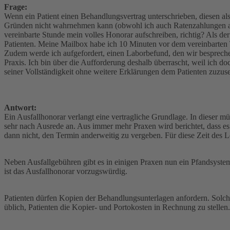
Frage:
Wenn ein Patient einen Behandlungsvertrag unterschrieben, diesen al
Gründen nicht wahrnehmen kann (obwohl ich auch Ratenzahlungen anbie
vereinbarte Stunde mein volles Honorar aufschreiben, richtig? Als d
Patienten. Meine Mailbox habe ich 10 Minuten vor dem vereinbarten T
Zudem werde ich aufgefordert, einen Laborbefund, den wir bespreche
Praxis. Ich bin über die Aufforderung deshalb überrascht, weil ich do
seiner Vollständigkeit ohne weitere Erklärungen dem Patienten zuzu
Antwort:
Ein Ausfallhonorar verlangt eine vertragliche Grundlage. In dieser m
sehr nach Ausrede an. Aus immer mehr Praxen wird berichtet, dass es u
dann nicht, den Termin anderweitig zu vergeben. Für diese Zeit des Le
Neben Ausfallgebühren gibt es in einigen Praxen nun ein Pfandsystem.
ist das Ausfallhonorar vorzugswürdig.
Patienten dürfen Kopien der Behandlungsunterlagen anfordern. Sol
üblich, Patienten die Kopier- und Portokosten in Rechnung zu stellen.