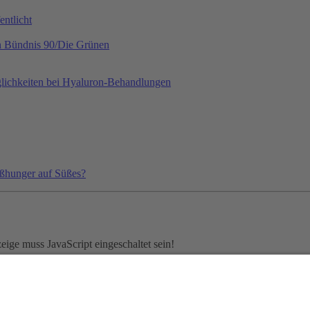
ntlicht
on Bündnis 90/Die Grünen
lichkeiten bei Hyaluron-Behandlungen
ißhunger auf Süßes?
ige muss JavaScript eingeschaltet sein!