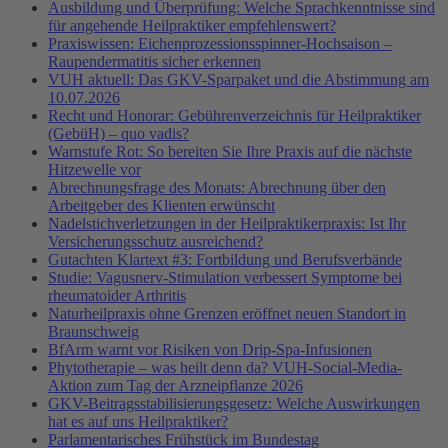
Ausbildung und Überprüfung: Welche Sprachkenntnisse sind
für angehende Heilpraktiker empfehlenswert?
Praxiswissen: Eichenprozessionsspinner-Hochsaison –
Raupendermatitis sicher erkennen
VUH aktuell: Das GKV-Sparpaket und die Abstimmung am
10.07.2026
Recht und Honorar: Gebührenverzeichnis für Heilpraktiker
(GebüH) – quo vadis?
Warnstufe Rot: So bereiten Sie Ihre Praxis auf die nächste
Hitzewelle vor
Abrechnungsfrage des Monats: Abrechnung über den
Arbeitgeber des Klienten erwünscht
Nadelstichverletzungen in der Heilpraktikerpraxis: Ist Ihr
Versicherungsschutz ausreichend?
Gutachten Klartext #3: Fortbildung und Berufsverbände
Studie: Vagusnerv-Stimulation verbessert Symptome bei
rheumatoider Arthritis
Naturheilpraxis ohne Grenzen eröffnet neuen Standort in
Braunschweig
BfArm warnt vor Risiken von Drip-Spa-Infusionen
Phytotherapie – was heilt denn da? VUH-Social-Media-
Aktion zum Tag der Arzneipflanze 2026
GKV-Beitragsstabilisierungsgesetz: Welche Auswirkungen
hat es auf uns Heilpraktiker?
Parlamentarisches Frühstück im Bundestag