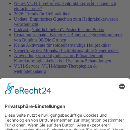
Neues VUH-Liveformat: Heilpraktikerrecht ist ziemlich
einfach – oder?
2026: Trends für Heilpraktiker
Update: Empirisches Gutachten zum Heilpraktikerwesen
veröffentlicht
Podcast „Natürlich helfen“: Poster für Ihre Praxis
Erstattungsdebatte: Fakten zur Bundesdelegiertenkonferenz
von Bündnis 90/Die Grünen
Keine Aktivrente für soloselbstständige Heilpraktiker
Steuerfrage des Monats: Buchführung ohne Steuerberater
Anwendung von Polymilchsäure-Präparaten und
Korrekturmöglichkeiten bei Hyaluron-Behandlungen
VUH-Service: VUH-Muster-Therapieplan &
Methodenkatalog
Fachinformationen
Erstattungsfähige rezeptfreie Medikamente
Pollenflugkalender
Studie: Reduziert das Darmbakterium Bacteroides vulgatus
Heißhunger auf Süßes?
Verband Unabhängiger Heilpraktiker e.V.