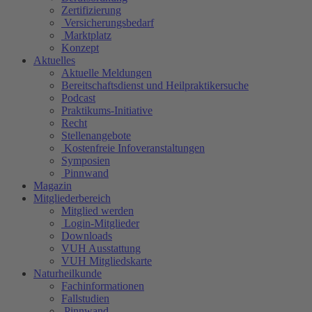
Zertifizierung
Versicherungsbedarf
Marktplatz
Konzept
Aktuelles
Aktuelle Meldungen
Bereitschaftsdienst und Heilpraktikersuche
Podcast
Praktikums-Initiative
Recht
Stellenangebote
Kostenfreie Infoveranstaltungen
Symposien
Pinnwand
Magazin
Mitgliederbereich
Mitglied werden
Login-Mitglieder
Downloads
VUH Ausstattung
VUH Mitgliedskarte
Naturheilkunde
Fachinformationen
Fallstudien
Pinnwand