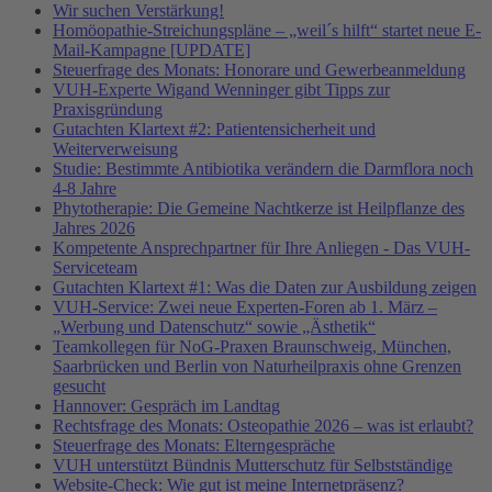
Wir suchen Verstärkung!
Homöopathie-Streichungspläne – „weil´s hilft“ startet neue E-
Mail-Kampagne [UPDATE]
Steuerfrage des Monats: Honorare und Gewerbeanmeldung
VUH-Experte Wigand Wenninger gibt Tipps zur
Praxisgründung
Gutachten Klartext #2: Patientensicherheit und
Weiterverweisung
Studie: Bestimmte Antibiotika verändern die Darmflora noch
4-8 Jahre
Phytotherapie: Die Gemeine Nachtkerze ist Heilpflanze des
Jahres 2026
Kompetente Ansprechpartner für Ihre Anliegen - Das VUH-
Serviceteam
Gutachten Klartext #1: Was die Daten zur Ausbildung zeigen
VUH-Service: Zwei neue Experten-Foren ab 1. März –
„Werbung und Datenschutz“ sowie „Ästhetik“
Teamkollegen für NoG-Praxen Braunschweig, München,
Saarbrücken und Berlin von Naturheilpraxis ohne Grenzen
gesucht
Hannover: Gespräch im Landtag
Rechtsfrage des Monats: Osteopathie 2026 – was ist erlaubt?
Steuerfrage des Monats: Elterngespräche
VUH unterstützt Bündnis Mutterschutz für Selbstständige
Website-Check: Wie gut ist meine Internetpräsenz?