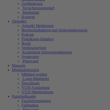
Zertifizierung
Versicherungsbedarf
Marktplatz
Konzept
Aktuelles
Aktuelle Meldungen
Bereitschaftsdienst und Heilpraktikersuche
Podcast
Praktikums-Initiative
Recht
Stellenangebote
Kostenfreie Infoveranstaltungen
Symposien
Pinnwand
Magazin
Mitgliederbereich
Mitglied werden
Login-Mitglieder
Downloads
VUH Ausstattung
VUH Mitgliedskarte
Naturheilkunde
Fachinformationen
Fallstudien
Pinnwand