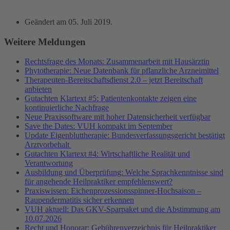
Geändert am
05. Juli 2019
.
Weitere Meldungen
Rechtsfrage des Monats: Zusammenarbeit mit Hausärztin
Phytotherapie: Neue Datenbank für pflanzliche Arzneimittel
Therapeuten-Bereitschaftsdienst 2.0 – jetzt Bereitschaft
anbieten
Gutachten Klartext #5: Patientenkontakte zeigen eine
kontinuierliche Nachfrage
Neue Praxissoftware mit hoher Datensicherheit verfügbar
Save the Dates: VUH kompakt im September
Update Eigenbluttherapie: Bundesverfassungsgericht bestätigt
Arztvorbehalt
Gutachten Klartext #4: Wirtschaftliche Realität und
Verantwortung
Ausbildung und Überprüfung: Welche Sprachkenntnisse sind
für angehende Heilpraktiker empfehlenswert?
Praxiswissen: Eichenprozessionsspinner-Hochsaison –
Raupendermatitis sicher erkennen
VUH aktuell: Das GKV-Sparpaket und die Abstimmung am
10.07.2026
Recht und Honorar: Gebührenverzeichnis für Heilpraktiker