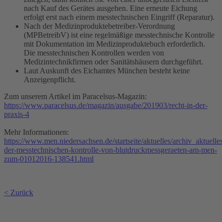
nach Kauf des Gerätes ausgehen. Eine erneute Eichung
erfolgt erst nach einem messtechnischen Eingriff (Reparatur).
Nach der Medizinproduktebetreiber-Verordnung
(MPBetreibV) ist eine regelmäßige messtechnische Kontrolle
mit Dokumentation im Medizinproduktebuch erforderlich.
Die messtechnischen Kontrollen werden von
Medizintechnikfirmen oder Sanitätshäusern durchgeführt.
Laut Auskunft des Eichamtes München besteht keine
Anzeigenpflicht.
Zum unserem Artikel im Paracelsus-Magazin:
https://www.paracelsus.de/magazin/ausgabe/201903/recht-in-der-
praxis-4
Mehr Informationen:
https://www.men.niedersachsen.de/startseite/aktuelles/archiv_aktue
der-messtechnischen-kontrolle-von-blutdruckmessgeraeten-am-men-
zum-01012016-138541.html
< Zurück