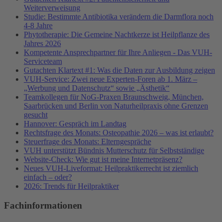
Weiterverweisung
Studie: Bestimmte Antibiotika verändern die Darmflora noch
4-8 Jahre
Phytotherapie: Die Gemeine Nachtkerze ist Heilpflanze des
Jahres 2026
Kompetente Ansprechpartner für Ihre Anliegen - Das VUH-
Serviceteam
Gutachten Klartext #1: Was die Daten zur Ausbildung zeigen
VUH-Service: Zwei neue Experten-Foren ab 1. März –
„Werbung und Datenschutz“ sowie „Ästhetik“
Teamkollegen für NoG-Praxen Braunschweig, München,
Saarbrücken und Berlin von Naturheilpraxis ohne Grenzen
gesucht
Hannover: Gespräch im Landtag
Rechtsfrage des Monats: Osteopathie 2026 – was ist erlaubt?
Steuerfrage des Monats: Elterngespräche
VUH unterstützt Bündnis Mutterschutz für Selbstständige
Website-Check: Wie gut ist meine Internetpräsenz?
Neues VUH-Liveformat: Heilpraktikerrecht ist ziemlich
einfach – oder?
2026: Trends für Heilpraktiker
Fachinformationen