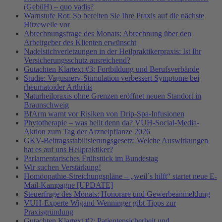
(GebüH) – quo vadis?
Warnstufe Rot: So bereiten Sie Ihre Praxis auf die nächste
Hitzewelle vor
Abrechnungsfrage des Monats: Abrechnung über den
Arbeitgeber des Klienten erwünscht
Nadelstichverletzungen in der Heilpraktikerpraxis: Ist Ihr
Versicherungsschutz ausreichend?
Gutachten Klartext #3: Fortbildung und Berufsverbände
Studie: Vagusnerv-Stimulation verbessert Symptome bei
rheumatoider Arthritis
Naturheilpraxis ohne Grenzen eröffnet neuen Standort in
Braunschweig
BfArm warnt vor Risiken von Drip-Spa-Infusionen
Phytotherapie – was heilt denn da? VUH-Social-Media-
Aktion zum Tag der Arzneipflanze 2026
GKV-Beitragsstabilisierungsgesetz: Welche Auswirkungen
hat es auf uns Heilpraktiker?
Parlamentarisches Frühstück im Bundestag
Wir suchen Verstärkung!
Homöopathie-Streichungspläne – „weil´s hilft“ startet neue E-
Mail-Kampagne [UPDATE]
Steuerfrage des Monats: Honorare und Gewerbeanmeldung
VUH-Experte Wigand Wenninger gibt Tipps zur
Praxisgründung
Gutachten Klartext #2: Patientensicherheit und