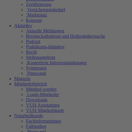
Zertifizierung
Versicherungsbedarf
Marktplatz
Konzept
Aktuelles
Aktuelle Meldungen
Bereitschaftsdienst und Heilpraktikersuche
Podcast
Praktikums-Initiative
Recht
Stellenangebote
Kostenfreie Infoveranstaltungen
Symposien
Pinnwand
Magazin
Mitgliederbereich
Mitglied werden
Login-Mitglieder
Downloads
VUH Ausstattung
VUH Mitgliedskarte
Naturheilkunde
Fachinformationen
Fallstudien
Pinnwand