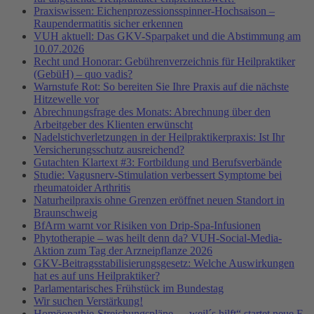
Praxiswissen: Eichenprozessionsspinner-Hochsaison –
Raupendermatitis sicher erkennen
VUH aktuell: Das GKV-Sparpaket und die Abstimmung am
10.07.2026
Recht und Honorar: Gebührenverzeichnis für Heilpraktiker
(GebüH) – quo vadis?
Warnstufe Rot: So bereiten Sie Ihre Praxis auf die nächste
Hitzewelle vor
Abrechnungsfrage des Monats: Abrechnung über den
Arbeitgeber des Klienten erwünscht
Nadelstichverletzungen in der Heilpraktikerpraxis: Ist Ihr
Versicherungsschutz ausreichend?
Gutachten Klartext #3: Fortbildung und Berufsverbände
Studie: Vagusnerv-Stimulation verbessert Symptome bei
rheumatoider Arthritis
Naturheilpraxis ohne Grenzen eröffnet neuen Standort in
Braunschweig
BfArm warnt vor Risiken von Drip-Spa-Infusionen
Phytotherapie – was heilt denn da? VUH-Social-Media-
Aktion zum Tag der Arzneipflanze 2026
GKV-Beitragsstabilisierungsgesetz: Welche Auswirkungen
hat es auf uns Heilpraktiker?
Parlamentarisches Frühstück im Bundestag
Wir suchen Verstärkung!
Homöopathie-Streichungspläne – „weil´s hilft“ startet neue E-