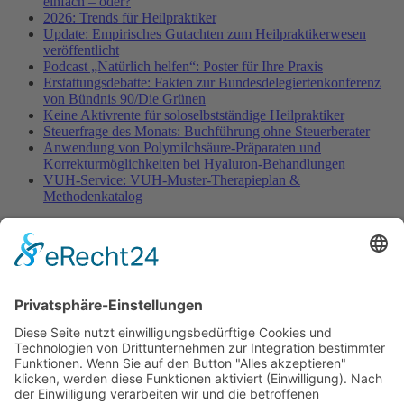
einfach – oder?
2026: Trends für Heilpraktiker
Update: Empirisches Gutachten zum Heilpraktikerwesen
veröffentlicht
Podcast „Natürlich helfen“: Poster für Ihre Praxis
Erstattungsdebatte: Fakten zur Bundesdelegiertenkonferenz
von Bündnis 90/Die Grünen
Keine Aktivrente für soloselbstständige Heilpraktiker
Steuerfrage des Monats: Buchführung ohne Steuerberater
Anwendung von Polymilchsäure-Präparaten und
Korrekturmöglichkeiten bei Hyaluron-Behandlungen
VUH-Service: VUH-Muster-Therapieplan &
Methodenkatalog
Fachinformationen
Erstattungsfähige rezeptfreie Medikamente
Pollenflugkalender
Studie: Reduziert das Darmbakterium Bacteroides vulgatus
Heißhunger auf Süßes?
Verband Unabhängiger Heilpraktiker e.V.