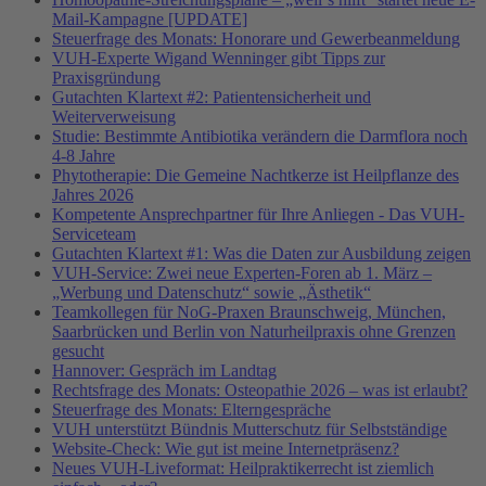
Mail-Kampagne [UPDATE]
Steuerfrage des Monats: Honorare und Gewerbeanmeldung
VUH-Experte Wigand Wenninger gibt Tipps zur
Praxisgründung
Gutachten Klartext #2: Patientensicherheit und
Weiterverweisung
Studie: Bestimmte Antibiotika verändern die Darmflora noch
4-8 Jahre
Phytotherapie: Die Gemeine Nachtkerze ist Heilpflanze des
Jahres 2026
Kompetente Ansprechpartner für Ihre Anliegen - Das VUH-
Serviceteam
Gutachten Klartext #1: Was die Daten zur Ausbildung zeigen
VUH-Service: Zwei neue Experten-Foren ab 1. März –
„Werbung und Datenschutz“ sowie „Ästhetik“
Teamkollegen für NoG-Praxen Braunschweig, München,
Saarbrücken und Berlin von Naturheilpraxis ohne Grenzen
gesucht
Hannover: Gespräch im Landtag
Rechtsfrage des Monats: Osteopathie 2026 – was ist erlaubt?
Steuerfrage des Monats: Elterngespräche
VUH unterstützt Bündnis Mutterschutz für Selbstständige
Website-Check: Wie gut ist meine Internetpräsenz?
Neues VUH-Liveformat: Heilpraktikerrecht ist ziemlich