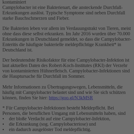
Campylobacter ist eine Bakterienart, die ansteckende Durchfall-
Erkrankungen auslöst. Typische Symptome sind neben Durchfall
starke Bauchschmerzen und Fieber.
Die Bakterien leben vor allem im Verdauungstrakt von Tieren, meist
ohne dass diese selbst erkranken. Im Jahr 2016 wurden über 70.000
Erkrankungen in Deutschland gemeldet, so dass die Campylobacter-
Enteritis die häufigste bakterielle meldepflichtige Krankheit* in
Deutschland ist.
Der bedeutendste Risikofaktor für eine Campylobacter-Infektion ist
laut aktuellen Daten des Robert-Koch-Institutes (RKI) der Verzehr
von kontaminierten Hühnerfleisch. Campylobacter-Infektionen sind
die Hauptursache für Durchfall im Sommer.
Mehr Informationen zu Übertragungswegen, Lebensmitteln, die
häufig mit Campylobacter belastet sind und wie Sie sich schützen
können, finden Sie hier:
https://goo.gl/N3kMSR
* Für Campylobacter-Infektionen besteht Meldepflicht. Bei
Personen, die beruflichen Umgang mit Lebensmitteln haben, sind
• der bloße Verdacht auf eine Campylobacter-Infektion,
• die Erkrankung (sog. Campylobacteriose) und
• ein dadurch ausgelöster Tod meldepflichtig.