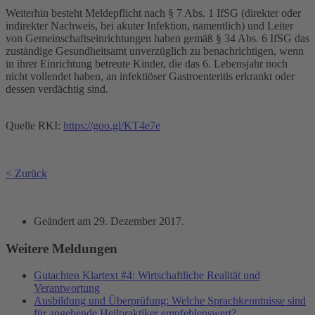
Weiterhin besteht Meldepflicht nach § 7 Abs. 1 IfSG (direkter oder
indirekter Nachweis, bei akuter Infektion, namentlich) und Leiter
von Gemeinschaftseinrichtungen haben gemäß § 34 Abs. 6 IfSG das
zuständige Gesundheitsamt unverzüglich zu benachrichtigen, wenn
in ihrer Einrichtung betreute Kinder, die das 6. Lebensjahr noch
nicht vollendet haben, an infektiöser Gastroenteritis erkrankt oder
dessen verdächtig sind.
Quelle RKI:
https://goo.gl/KT4e7e
< Zurück
Geändert am
29. Dezember 2017
.
Weitere Meldungen
Gutachten Klartext #4: Wirtschaftliche Realität und
Verantwortung
Ausbildung und Überprüfung: Welche Sprachkenntnisse sind
für angehende Heilpraktiker empfehlenswert?