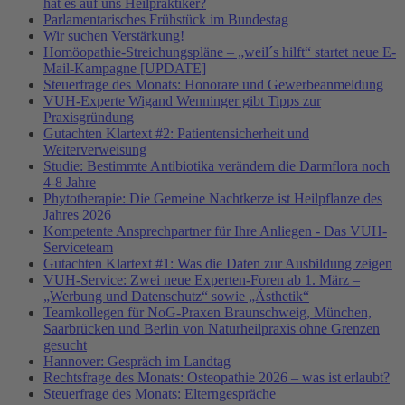
hat es auf uns Heilpraktiker?
Parlamentarisches Frühstück im Bundestag
Wir suchen Verstärkung!
Homöopathie-Streichungspläne – „weil´s hilft“ startet neue E-
Mail-Kampagne [UPDATE]
Steuerfrage des Monats: Honorare und Gewerbeanmeldung
VUH-Experte Wigand Wenninger gibt Tipps zur
Praxisgründung
Gutachten Klartext #2: Patientensicherheit und
Weiterverweisung
Studie: Bestimmte Antibiotika verändern die Darmflora noch
4-8 Jahre
Phytotherapie: Die Gemeine Nachtkerze ist Heilpflanze des
Jahres 2026
Kompetente Ansprechpartner für Ihre Anliegen - Das VUH-
Serviceteam
Gutachten Klartext #1: Was die Daten zur Ausbildung zeigen
VUH-Service: Zwei neue Experten-Foren ab 1. März –
„Werbung und Datenschutz“ sowie „Ästhetik“
Teamkollegen für NoG-Praxen Braunschweig, München,
Saarbrücken und Berlin von Naturheilpraxis ohne Grenzen
gesucht
Hannover: Gespräch im Landtag
Rechtsfrage des Monats: Osteopathie 2026 – was ist erlaubt?
Steuerfrage des Monats: Elterngespräche