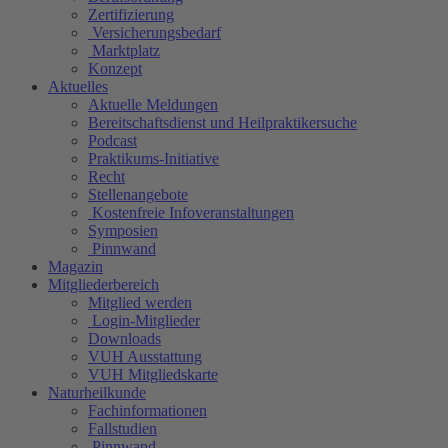
Zertifizierung
Versicherungsbedarf
Marktplatz
Konzept
Aktuelles
Aktuelle Meldungen
Bereitschaftsdienst und Heilpraktikersuche
Podcast
Praktikums-Initiative
Recht
Stellenangebote
Kostenfreie Infoveranstaltungen
Symposien
Pinnwand
Magazin
Mitgliederbereich
Mitglied werden
Login-Mitglieder
Downloads
VUH Ausstattung
VUH Mitgliedskarte
Naturheilkunde
Fachinformationen
Fallstudien
Pinnwand