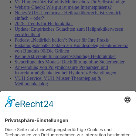
VUH unterstützt Bündnis Mutterschutz für Selbstständige
Website-Check: Wie gut ist meine Internetpräsenz?
Neues VUH-Liveformat: Heilpraktikerrecht ist ziemlich
einfach – oder?
2026: Trends für Heilpraktiker
Update: Empirisches Gutachten zum Heilpraktikerwesen
veröffentlicht
Podcast „Natürlich helfen“: Poster für Ihre Praxis
Erstattungsdebatte: Fakten zur Bundesdelegiertenkonferenz
von Bündnis 90/Die Grünen
Keine Aktivrente für soloselbstständige Heilpraktiker
Steuerfrage des Monats: Buchführung ohne Steuerberater
Anwendung von Polymilchsäure-Präparaten und
Korrekturmöglichkeiten bei Hyaluron-Behandlungen
VUH-Service: VUH-Muster-Therapieplan &
Methodenkatalog
Fachinformationen
Erstattungsfähige rezeptfreie Medikamente
Pollenflugkalender
Studie: Reduziert das Darmbakterium Bacteroides vulgatus
Heißhunger auf Süßes?