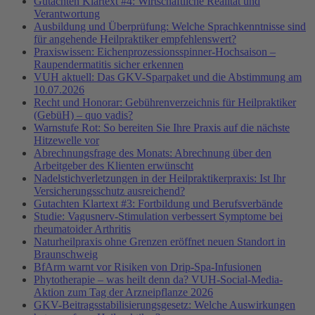
Gutachten Klartext #4: Wirtschaftliche Realität und
Verantwortung
Ausbildung und Überprüfung: Welche Sprachkenntnisse sind
für angehende Heilpraktiker empfehlenswert?
Praxiswissen: Eichenprozessionsspinner-Hochsaison –
Raupendermatitis sicher erkennen
VUH aktuell: Das GKV-Sparpaket und die Abstimmung am
10.07.2026
Recht und Honorar: Gebührenverzeichnis für Heilpraktiker
(GebüH) – quo vadis?
Warnstufe Rot: So bereiten Sie Ihre Praxis auf die nächste
Hitzewelle vor
Abrechnungsfrage des Monats: Abrechnung über den
Arbeitgeber des Klienten erwünscht
Nadelstichverletzungen in der Heilpraktikerpraxis: Ist Ihr
Versicherungsschutz ausreichend?
Gutachten Klartext #3: Fortbildung und Berufsverbände
Studie: Vagusnerv-Stimulation verbessert Symptome bei
rheumatoider Arthritis
Naturheilpraxis ohne Grenzen eröffnet neuen Standort in
Braunschweig
BfArm warnt vor Risiken von Drip-Spa-Infusionen
Phytotherapie – was heilt denn da? VUH-Social-Media-
Aktion zum Tag der Arzneipflanze 2026
GKV-Beitragsstabilisierungsgesetz: Welche Auswirkungen