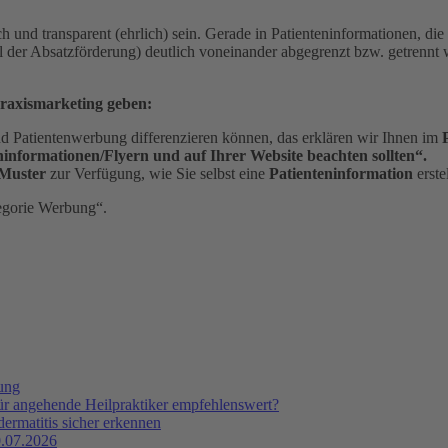
ch und transparent (ehrlich) sein. Gerade in Patienteninformationen, die
 der Absatzförderung) deutlich voneinander abgegrenzt bzw. getrennt 
Praxismarketing geben:
nd Patientenwerbung differenzieren können, das erklären wir Ihnen im
ninformationen/Flyern und auf Ihrer Website beachten sollten“.
Muster
zur Verfügung, wie Sie selbst eine
Patienteninformation
erste
egorie Werbung“.
tung
ür angehende Heilpraktiker empfehlenswert?
ermatitis sicher erkennen
.07.2026