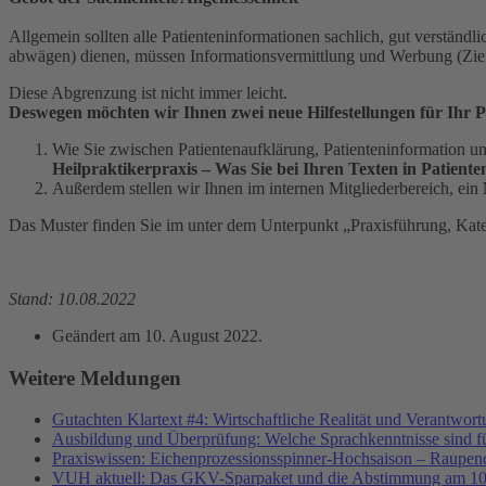
Allgemein sollten alle Patienteninformationen sachlich, gut verständli
abwägen) dienen, müssen Informationsvermittlung und Werbung (Ziel
Diese Abgrenzung ist nicht immer leicht.
Deswegen möchten wir Ihnen zwei neue Hilfestellungen für Ihr 
Wie Sie zwischen Patientenaufklärung, Patienteninformation u
Heilpraktikerpraxis – Was Sie bei Ihren Texten in Patiente
Außerdem stellen wir Ihnen im internen Mitgliederbereich, ein
Das Muster finden Sie im unter dem Unterpunkt „Praxisführung, Kat
Stand: 10.08.2022
Geändert am
10. August 2022
.
Weitere Meldungen
Gutachten Klartext #4: Wirtschaftliche Realität und Verantwor
Ausbildung und Überprüfung: Welche Sprachkenntnisse sind f
Praxiswissen: Eichenprozessionsspinner-Hochsaison – Raupend
VUH aktuell: Das GKV-Sparpaket und die Abstimmung am 10