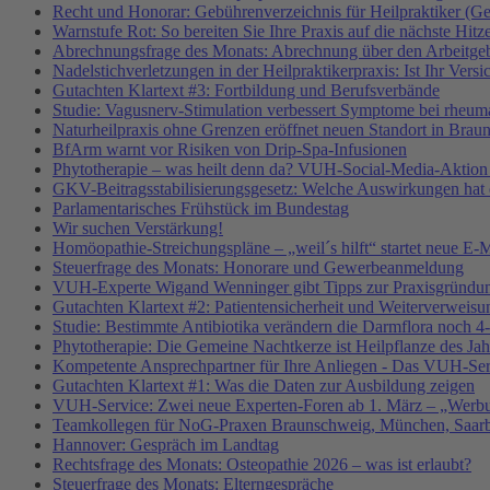
Recht und Honorar: Gebührenverzeichnis für Heilpraktiker (G
Warnstufe Rot: So bereiten Sie Ihre Praxis auf die nächste Hitz
Abrechnungsfrage des Monats: Abrechnung über den Arbeitgeb
Nadelstichverletzungen in der Heilpraktikerpraxis: Ist Ihr Vers
Gutachten Klartext #3: Fortbildung und Berufsverbände
Studie: Vagusnerv-Stimulation verbessert Symptome bei rheumat
Naturheilpraxis ohne Grenzen eröffnet neuen Standort in Brau
BfArm warnt vor Risiken von Drip-Spa-Infusionen
Phytotherapie – was heilt denn da? VUH-Social-Media-Aktion
GKV-Beitragsstabilisierungsgesetz: Welche Auswirkungen hat e
Parlamentarisches Frühstück im Bundestag
Wir suchen Verstärkung!
Homöopathie-Streichungspläne – „weil´s hilft“ startet neue
Steuerfrage des Monats: Honorare und Gewerbeanmeldung
VUH-Experte Wigand Wenninger gibt Tipps zur Praxisgründu
Gutachten Klartext #2: Patientensicherheit und Weiterverweisu
Studie: Bestimmte Antibiotika verändern die Darmflora noch 4-
Phytotherapie: Die Gemeine Nachtkerze ist Heilpflanze des Ja
Kompetente Ansprechpartner für Ihre Anliegen - Das VUH-Se
Gutachten Klartext #1: Was die Daten zur Ausbildung zeigen
VUH-Service: Zwei neue Experten-Foren ab 1. März – „Werbu
Teamkollegen für NoG-Praxen Braunschweig, München, Saarbr
Hannover: Gespräch im Landtag
Rechtsfrage des Monats: Osteopathie 2026 – was ist erlaubt?
Steuerfrage des Monats: Elterngespräche