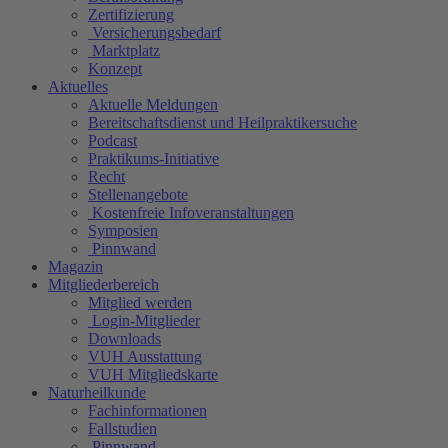
Zertifizierung
Versicherungsbedarf
Marktplatz
Konzept
Aktuelles
Aktuelle Meldungen
Bereitschaftsdienst und Heilpraktikersuche
Podcast
Praktikums-Initiative
Recht
Stellenangebote
Kostenfreie Infoveranstaltungen
Symposien
Pinnwand
Magazin
Mitgliederbereich
Mitglied werden
Login-Mitglieder
Downloads
VUH Ausstattung
VUH Mitgliedskarte
Naturheilkunde
Fachinformationen
Fallstudien
Pinnwand