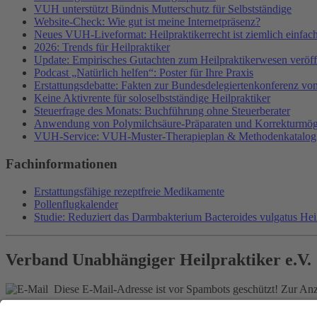
VUH unterstützt Bündnis Mutterschutz für Selbstständige
Website-Check: Wie gut ist meine Internetpräsenz?
Neues VUH-Liveformat: Heilpraktikerrecht ist ziemlich einfac
2026: Trends für Heilpraktiker
Update: Empirisches Gutachten zum Heilpraktikerwesen veröffe
Podcast „Natürlich helfen“: Poster für Ihre Praxis
Erstattungsdebatte: Fakten zur Bundesdelegiertenkonferenz v
Keine Aktivrente für soloselbstständige Heilpraktiker
Steuerfrage des Monats: Buchführung ohne Steuerberater
Anwendung von Polymilchsäure-Präparaten und Korrekturmög
VUH-Service: VUH-Muster-Therapieplan & Methodenkatalog
Fachinformationen
Erstattungsfähige rezeptfreie Medikamente
Pollenflugkalender
Studie: Reduziert das Darmbakterium Bacteroides vulgatus He
Verband Unabhängiger Heilpraktiker e.V.
Diese E-Mail-Adresse ist vor Spambots geschützt! Zur Anze
0261-1349 8000