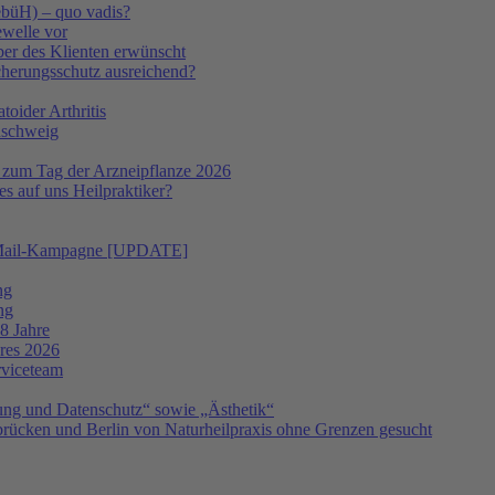
ebüH) – quo vadis?
ewelle vor
er des Klienten erwünscht
icherungsschutz ausreichend?
oider Arthritis
nschweig
 zum Tag der Arzneipflanze 2026
s auf uns Heilpraktiker?
 E-Mail-Kampagne [UPDATE]
ng
ng
8 Jahre
hres 2026
rviceteam
ng und Datenschutz“ sowie „Ästhetik“
ücken und Berlin von Naturheilpraxis ohne Grenzen gesucht