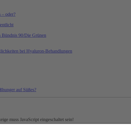
h – oder?
ntlicht
on Bündnis 90/Die Grünen
lichkeiten bei Hyaluron-Behandlungen
ißhunger auf Süßes?
ige muss JavaScript eingeschaltet sein!