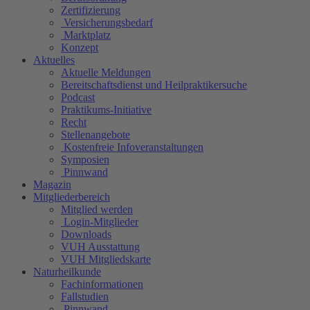
Zertifizierung
Versicherungsbedarf
Marktplatz
Konzept
Aktuelles
Aktuelle Meldungen
Bereitschaftsdienst und Heilpraktikersuche
Podcast
Praktikums-Initiative
Recht
Stellenangebote
Kostenfreie Infoveranstaltungen
Symposien
Pinnwand
Magazin
Mitgliederbereich
Mitglied werden
Login-Mitglieder
Downloads
VUH Ausstattung
VUH Mitgliedskarte
Naturheilkunde
Fachinformationen
Fallstudien
Pinnwand