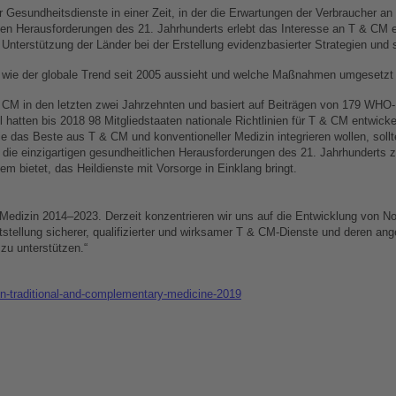
esundheitsdienste in einer Zeit, in der die Erwartungen der Verbraucher an 
chen Herausforderungen des 21. Jahrhunderts erlebt das Interesse an T & CM
nterstützung der Länder bei der Erstellung evidenzbasierter Strategien und s
, wie der globale Trend seit 2005 aussieht und welche Maßnahmen umgesetzt
T & CM in den letzten zwei Jahrzehnten und basiert auf Beiträgen von 179 WHO-
atten bis 2018 98 Mitgliedstaaten nationale Richtlinien für T & CM entwickel
, die das Beste aus T & CM und konventioneller Medizin integrieren wollen, so
 einzigartigen gesundheitlichen Herausforderungen des 21. Jahrhunderts zu be
m bietet, das Heildienste mit Vorsorge in Einklang bringt.
le Medizin 2014–2023. Derzeit konzentrieren wir uns auf die Entwicklung von
itstellung sicherer, qualifizierter und wirksamer T & CM-Dienste und deren a
zu unterstützen.“
-on-traditional-and-complementary-medicine-2019