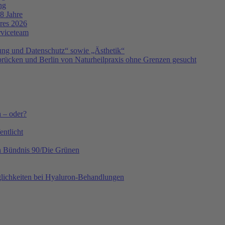
ng
8 Jahre
hres 2026
rviceteam
ng und Datenschutz“ sowie „Ästhetik“
ücken und Berlin von Naturheilpraxis ohne Grenzen gesucht
h – oder?
ntlicht
on Bündnis 90/Die Grünen
lichkeiten bei Hyaluron-Behandlungen