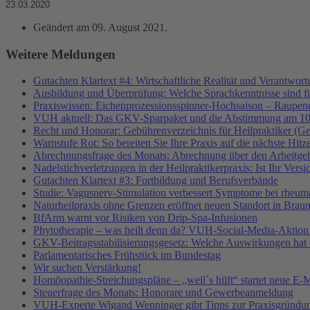
23.03.2020
Geändert am
09. August 2021
.
Weitere Meldungen
Gutachten Klartext #4: Wirtschaftliche Realität und Verantwor
Ausbildung und Überprüfung: Welche Sprachkenntnisse sind f
Praxiswissen: Eichenprozessionsspinner-Hochsaison – Raupend
VUH aktuell: Das GKV-Sparpaket und die Abstimmung am 10
Recht und Honorar: Gebührenverzeichnis für Heilpraktiker (G
Warnstufe Rot: So bereiten Sie Ihre Praxis auf die nächste Hitz
Abrechnungsfrage des Monats: Abrechnung über den Arbeitgeb
Nadelstichverletzungen in der Heilpraktikerpraxis: Ist Ihr Vers
Gutachten Klartext #3: Fortbildung und Berufsverbände
Studie: Vagusnerv-Stimulation verbessert Symptome bei rheumat
Naturheilpraxis ohne Grenzen eröffnet neuen Standort in Brau
BfArm warnt vor Risiken von Drip-Spa-Infusionen
Phytotherapie – was heilt denn da? VUH-Social-Media-Aktion
GKV-Beitragsstabilisierungsgesetz: Welche Auswirkungen hat e
Parlamentarisches Frühstück im Bundestag
Wir suchen Verstärkung!
Homöopathie-Streichungspläne – „weil´s hilft“ startet neue
Steuerfrage des Monats: Honorare und Gewerbeanmeldung
VUH-Experte Wigand Wenninger gibt Tipps zur Praxisgründu