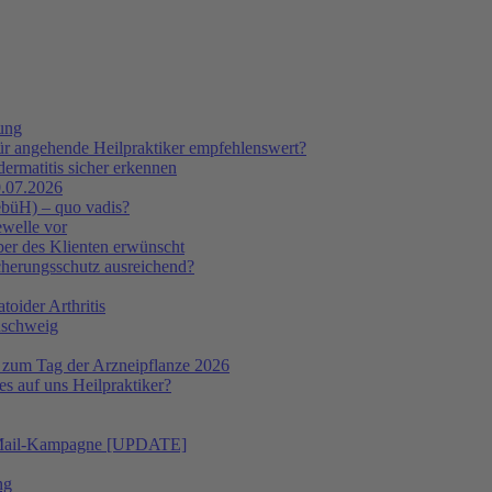
tung
ür angehende Heilpraktiker empfehlenswert?
ermatitis sicher erkennen
.07.2026
ebüH) – quo vadis?
ewelle vor
er des Klienten erwünscht
icherungsschutz ausreichend?
oider Arthritis
nschweig
 zum Tag der Arzneipflanze 2026
s auf uns Heilpraktiker?
 E-Mail-Kampagne [UPDATE]
ng