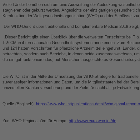
Viele Länder bemühen sich um eine Ausweitung der Abdeckung wesentlicher G
stagnieren oder gekürzt werden.
Angesichts der einzigartigen gesundheitli
Kernfunktion der Weltgesundheitsorganisation (WHO) und der Schlüssel zur U
Der WHO-Bericht über traditionelle und komplementäre Medizin 2019 zeigt
„Dieser Bericht gibt einen Überblick über die weltweiten Fortschritte bei 
T & CM in ihren nationalen Gesundheitssystemen anerkennen. Zum Beispiel h
und 124 hatten Vorschriften für pflanzliche Arzneimittel eingeführt. Länder
betrachten, sondern auch Bereiche, in denen beide zusammenwachsen, um die
die ein gut funktionierendes, auf Menschen ausgerichtetes Gesundheitssyste
Die WHO ist in der Mitte der Umsetzung der WHO-Strategie für traditionel
zuverlässiger Informationen und Daten, um die Mitgliedstaaten bei der Bere
universellen Krankenversicherung und der Ziele für nachhaltige Entwicklung 
Quelle (Englisch):
https://www.who.int/publications-detail/who-global-report
Zum WHO-Regionalbüro für Europa:
http://www.euro.who.int/de