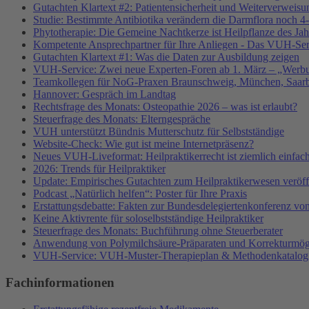
Gutachten Klartext #2: Patientensicherheit und Weiterverweisu
Studie: Bestimmte Antibiotika verändern die Darmflora noch 4-
Phytotherapie: Die Gemeine Nachtkerze ist Heilpflanze des Ja
Kompetente Ansprechpartner für Ihre Anliegen - Das VUH-Se
Gutachten Klartext #1: Was die Daten zur Ausbildung zeigen
VUH-Service: Zwei neue Experten-Foren ab 1. März – „Werbu
Teamkollegen für NoG-Praxen Braunschweig, München, Saarbr
Hannover: Gespräch im Landtag
Rechtsfrage des Monats: Osteopathie 2026 – was ist erlaubt?
Steuerfrage des Monats: Elterngespräche
VUH unterstützt Bündnis Mutterschutz für Selbstständige
Website-Check: Wie gut ist meine Internetpräsenz?
Neues VUH-Liveformat: Heilpraktikerrecht ist ziemlich einfac
2026: Trends für Heilpraktiker
Update: Empirisches Gutachten zum Heilpraktikerwesen veröffe
Podcast „Natürlich helfen“: Poster für Ihre Praxis
Erstattungsdebatte: Fakten zur Bundesdelegiertenkonferenz v
Keine Aktivrente für soloselbstständige Heilpraktiker
Steuerfrage des Monats: Buchführung ohne Steuerberater
Anwendung von Polymilchsäure-Präparaten und Korrekturmög
VUH-Service: VUH-Muster-Therapieplan & Methodenkatalog
Fachinformationen