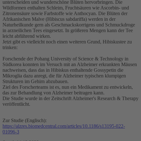
unterscheiden und wunderschöne Blüten hervorbringen. Die
Wildformen enthalten Schleim, Fruchtsäuren wie Ascorbin- und
Zitronensäure sowie Farbstoffe wie Anthocyan. Die Blüten der
Afrikanischen Malve (Hibiscus sabdariffa) werden in der
Naturheilkunde gern als Geschmackskorrigens und Schmuckdroge
in arzneilichen Tees eingesetzt. In größeren Mengen kann der Tee
leicht abführend wirken.
Jetzt gibt es vielleicht noch einen weiteren Grund, Hibiskustee zu
trinken:
Forschende der Pohang University of Science & Technology in
Südkorea konnten im Versuch mit an Alzheimer erkrankten Mäusen
nachweisen, dass das in Hibiskus enthaltende Gossypetin die
Mikroglia dazu anregt, die für Alzheimer typischen klumpigen
Strukturen im Gehirn abzubauen.
Ziel des Forscherteams ist es, nun ein Medikament zu entwickeln,
das zur Behandlung von Alzheimer beitragen kann.
Die Studie wurde in der Zeitschrift Alzheimer's Research & Therapy
veröffentlicht.
Zur Studie (Englisch):
https://alzres.biomedcentral.com/articles/10.1186/s13195-022-
01096-3