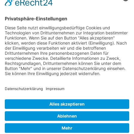
Erstattungsfähige rezeptfreie Medikamente
Pollenflugkalender
Studie: Reduziert das Darmbakterium Bacteroides vulgatus
Heißhunger auf Süßes?
Verband Unabhängiger Heilpraktiker e.V.
Diese E-Mail-Adresse ist vor Spambots geschützt! Zur
Anzeige muss JavaScript eingeschaltet sein!
0261-1349 8000
Gördelinger Straße 47
Iduna-Haus, Ecke Neue Straße
38100 Braunschweig
Impressum
Datenschutzerklärung