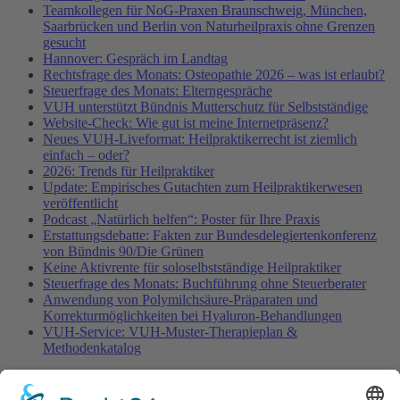
Teamkollegen für NoG-Praxen Braunschweig, München,
Saarbrücken und Berlin von Naturheilpraxis ohne Grenzen
gesucht
Hannover: Gespräch im Landtag
Rechtsfrage des Monats: Osteopathie 2026 – was ist erlaubt?
Steuerfrage des Monats: Elterngespräche
VUH unterstützt Bündnis Mutterschutz für Selbstständige
Website-Check: Wie gut ist meine Internetpräsenz?
Neues VUH-Liveformat: Heilpraktikerrecht ist ziemlich
einfach – oder?
2026: Trends für Heilpraktiker
Update: Empirisches Gutachten zum Heilpraktikerwesen
veröffentlicht
Podcast „Natürlich helfen“: Poster für Ihre Praxis
Erstattungsdebatte: Fakten zur Bundesdelegiertenkonferenz
von Bündnis 90/Die Grünen
Keine Aktivrente für soloselbstständige Heilpraktiker
Steuerfrage des Monats: Buchführung ohne Steuerberater
Anwendung von Polymilchsäure-Präparaten und
Korrekturmöglichkeiten bei Hyaluron-Behandlungen
VUH-Service: VUH-Muster-Therapieplan &
Methodenkatalog
Fachinformationen