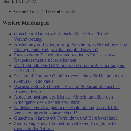
Stand: 14.12.2022
Geändert am
14. Dezember 2022
.
Weitere Meldungen
Gutachten Klartext #4: Wirtschaftliche Realität und
Verantwortung
Ausbildung und Überprüfung: Welche Sprachkenntnisse sind
für angehende Heilpraktiker empfehlenswert?
Praxiswissen: Eichenprozessionsspinner-Hochsaison –
Raupendermatitis sicher erkennen
VUH aktuell: Das GKV-Sparpaket und die Abstimmung am
10.07.2026
Recht und Honorar: Gebührenverzeichnis für Heilpraktiker
(GebüH) – quo vadis?
Warnstufe Rot: So bereiten Sie Ihre Praxis auf die nächste
Hitzewelle vor
Abrechnungsfrage des Monats: Abrechnung über den
Arbeitgeber des Klienten erwünscht
Nadelstichverletzungen in der Heilpraktikerpraxis: Ist Ihr
Versicherungsschutz ausreichend?
Gutachten Klartext #3: Fortbildung und Berufsverbände
Studie: Vagusnerv-Stimulation verbessert Symptome bei
rheumatoider Arthritis