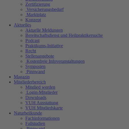
Zertifizierung
Versicherungsbedarf
Marktplatz
Konzept
Aktuelles
Aktuelle Meldungen
Bereitschaftsdienst und Heilpraktikersuche
Podcast
Praktikums-Initiative
Recht
Stellenangebote
Kostenfreie Infoveranstaltungen
Symposien
Pinnwand
Magazin
Mitgliederbereich
Mitglied werden
Login-Mitglieder
Downloads
VUH Ausstattung
VUH Mitgliedskarte
Naturheilkunde
Fachinformationen
Fallstudien
Pinnwand