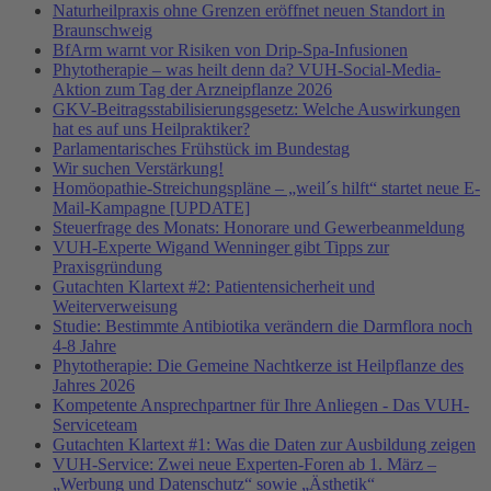
Naturheilpraxis ohne Grenzen eröffnet neuen Standort in
Braunschweig
BfArm warnt vor Risiken von Drip-Spa-Infusionen
Phytotherapie – was heilt denn da? VUH-Social-Media-
Aktion zum Tag der Arzneipflanze 2026
GKV-Beitragsstabilisierungsgesetz: Welche Auswirkungen
hat es auf uns Heilpraktiker?
Parlamentarisches Frühstück im Bundestag
Wir suchen Verstärkung!
Homöopathie-Streichungspläne – „weil´s hilft“ startet neue E-
Mail-Kampagne [UPDATE]
Steuerfrage des Monats: Honorare und Gewerbeanmeldung
VUH-Experte Wigand Wenninger gibt Tipps zur
Praxisgründung
Gutachten Klartext #2: Patientensicherheit und
Weiterverweisung
Studie: Bestimmte Antibiotika verändern die Darmflora noch
4-8 Jahre
Phytotherapie: Die Gemeine Nachtkerze ist Heilpflanze des
Jahres 2026
Kompetente Ansprechpartner für Ihre Anliegen - Das VUH-
Serviceteam
Gutachten Klartext #1: Was die Daten zur Ausbildung zeigen
VUH-Service: Zwei neue Experten-Foren ab 1. März –
„Werbung und Datenschutz“ sowie „Ästhetik“