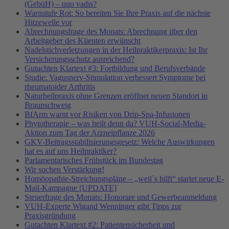
(GebüH) – quo vadis?
Warnstufe Rot: So bereiten Sie Ihre Praxis auf die nächste
Hitzewelle vor
Abrechnungsfrage des Monats: Abrechnung über den
Arbeitgeber des Klienten erwünscht
Nadelstichverletzungen in der Heilpraktikerpraxis: Ist Ihr
Versicherungsschutz ausreichend?
Gutachten Klartext #3: Fortbildung und Berufsverbände
Studie: Vagusnerv-Stimulation verbessert Symptome bei
rheumatoider Arthritis
Naturheilpraxis ohne Grenzen eröffnet neuen Standort in
Braunschweig
BfArm warnt vor Risiken von Drip-Spa-Infusionen
Phytotherapie – was heilt denn da? VUH-Social-Media-
Aktion zum Tag der Arzneipflanze 2026
GKV-Beitragsstabilisierungsgesetz: Welche Auswirkungen
hat es auf uns Heilpraktiker?
Parlamentarisches Frühstück im Bundestag
Wir suchen Verstärkung!
Homöopathie-Streichungspläne – „weil´s hilft“ startet neue E-
Mail-Kampagne [UPDATE]
Steuerfrage des Monats: Honorare und Gewerbeanmeldung
VUH-Experte Wigand Wenninger gibt Tipps zur
Praxisgründung
Gutachten Klartext #2: Patientensicherheit und