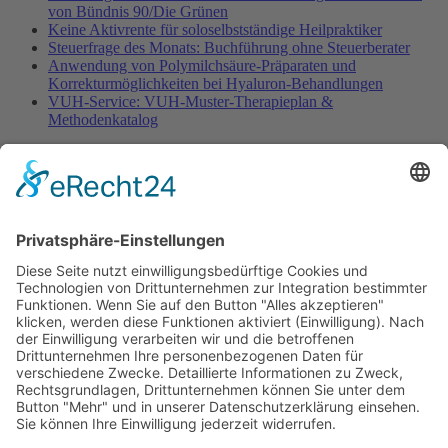
von Bündnis 90/Die Grünen
Keine Aktivrente für soloselbstständige Heilpraktiker
Steuerfrage des Monats: Buchführung ohne Steuerberater
Anwendung von Polymilchsäure-Präparaten und
Korrekturmöglichkeiten bei Hyaluron-Behandlungen
VUH-Service: VUH-Muster-Therapieplan &
Methodenkatalog
Fachinformationen
Erstattungsfähige rezeptfreie Medikamente
Pollenflugkalender
Studie: Reduziert das Darmbakterium Bacteroides vulgatus
Heißhunger auf Süßes?
Verband Unabhängiger Heilpraktiker e.V.
Diese E-Mail-Adresse ist vor Spambots geschützt! Zur
Anzeige muss JavaScript eingeschaltet sein!
0261-1349 8000
Gördelinger Straße 47