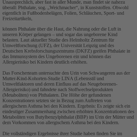
Unausprechlich, aber fast in aller Munde, man findet sie nahezu
überall: Phthalate, sog. „Weichmacher“, in Kunststoffen. Obwohl
eigentlich in Fußbodenbelägen, Folien, Schläuchen, Sport- und
Freizeitartikeln,
können Phthalate über die Haut, die Nahrung oder die Luft in
unseren Körper gelangen – und sogar das ungeborene Kind
belasten. Laut aktueller Studie des Helmholtz Zentrum für
Umweltforschung (UFZ), der Universität Leipzig und des
Deutschen Krebsforschungszentrums (DKFZ) greifen Phthalate in
das Immunsystem des Ungeborenen ein und können das
Allergierisiko bei Kindern deutlich erhöhen.
Das Forscherteam untersuchte den Urin von Schwangeren aus der
Mutter-Kind-Kohorten-Studie LINA (Lebensstil und
Umweltfaktoren und deren Einfluss auf das Neugeborenen-
Allergierisiko) und fahndete nach Stoffwechselprodukten
(Metaboliten) von Phthalaten. Die Höhe der gefundenen
Konzentrationen setzten sie in Bezug zum Auftreten von
allergischem Asthma bei den Kindern. Ergebnis: Es zeigte sich ein
eindeutiger Zusammenhang zwischen erhöhten Konzentrationen des
Metaboliten von Butylbenzylphthalat (BBP) im Urin der Mütter und
dem Vorkommen von allergischem Asthma bei den Kindern.
Die vollständigen Ergebnisse ihrer Studie haben finden Sie im