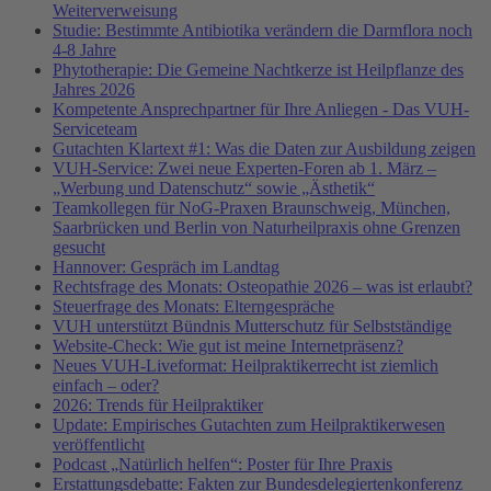
Weiterverweisung
Studie: Bestimmte Antibiotika verändern die Darmflora noch
4-8 Jahre
Phytotherapie: Die Gemeine Nachtkerze ist Heilpflanze des
Jahres 2026
Kompetente Ansprechpartner für Ihre Anliegen - Das VUH-
Serviceteam
Gutachten Klartext #1: Was die Daten zur Ausbildung zeigen
VUH-Service: Zwei neue Experten-Foren ab 1. März –
„Werbung und Datenschutz“ sowie „Ästhetik“
Teamkollegen für NoG-Praxen Braunschweig, München,
Saarbrücken und Berlin von Naturheilpraxis ohne Grenzen
gesucht
Hannover: Gespräch im Landtag
Rechtsfrage des Monats: Osteopathie 2026 – was ist erlaubt?
Steuerfrage des Monats: Elterngespräche
VUH unterstützt Bündnis Mutterschutz für Selbstständige
Website-Check: Wie gut ist meine Internetpräsenz?
Neues VUH-Liveformat: Heilpraktikerrecht ist ziemlich
einfach – oder?
2026: Trends für Heilpraktiker
Update: Empirisches Gutachten zum Heilpraktikerwesen
veröffentlicht
Podcast „Natürlich helfen“: Poster für Ihre Praxis
Erstattungsdebatte: Fakten zur Bundesdelegiertenkonferenz