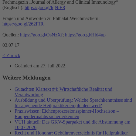
Fachmagazin „Journal of Allergy and Clinical Immunology“
(Englisch):
https://goo.gl/fqNiE8
Fragen und Antworten zu Phthalat-Weichmachern:
https://goo.gl/262FJR
Quellen:
https://goo.gl/OsNzXf
;
https://goo.gl/Hbj4up
03.07.17
< Zurück
Geändert am
27. Juli 2022
.
Weitere Meldungen
Gutachten Klartext #4: Wirtschaftliche Realität und
Verantwortung
Ausbildung und Überprüfung: Welche Sprachkenntnisse sind
für angehende Heilpraktiker empfehlenswert?
Praxiswissen: Eichenprozessionsspinner-Hochsaison –
Raupendermatitis sicher erkennen
VUH aktuell: Das GKV-Sparpaket und die Abstimmung am
10.07.2026
Recht und Honorar: Gebührenverzeichnis für Heilpraktiker