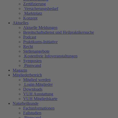
Zertifizierung
Versicherungsbedarf
Marktplatz
Konzept
Aktuelles
Aktuelle Meldungen
Bereitschaftsdienst und Heilpraktikersuche
Podcast
Praktikums-Initiative
Recht
Stellenangebote
Kostenfreie Infoveranstaltungen
Symposien
Pinnwand
Magazin
Mitgliederbereich
Mitglied werden
Login-Mitglieder
Downloads
VUH Ausstattung
VUH Mitgliedskarte
Naturheilkunde
Fachinformationen
Fallstudien
Pinnwand