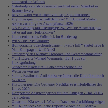
rheumatoider Arthritis
Naturheilpraxis ohne Grenzen eröffnet neuen Standort in
Braunschweig
BfArm warnt vor Risiken von Drip-Spa-Infusionen
Phytotherapie – was heilt denn da? VUH-Social-Media-
Aktion zum Tag der Arzneipflanze 2026
GKV-Beitragsstabilisierungsgesetz: Welche Auswirkungen
hat es auf uns Heilpraktiker?
Parlamentarisches Frühstück im Bundestag
Wir suchen Verstärkung!
Homöopathie-Streichungspläne – „weil´s hilft“ startet neue E-
Mail-Kampagne [UPDATE]
Steuerfrage des Monats: Honorare und Gewerbeanmeldung
VUH-Experte Wigand Wenninger gibt Tipps zur
Praxisgründung
Gutachten Klartext #2: Patientensicherheit und
Weiterverweisung
Studie: Bestimmte Antibiotika verändern die Darmflora noch
4-8 Jahre
Phytotherapie: Die Gemeine Nachtkerze ist Heilpflanze des
Jahres 2026
Kompetente Ansprechpartner für Ihre Anliegen - Das VUH-
Serviceteam
Gutachten Klartext #1: Was die Daten zur Ausbildung zeigen
VUH-Service: Zwei neue Experten-Foren ab 1. März –