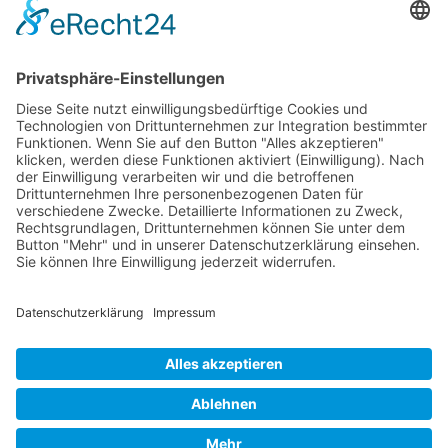
Erstattungsfähige rezeptfreie Medikamente
Pollenflugkalender
Studie: Reduziert das Darmbakterium Bacteroides vulgatus
Heißhunger auf Süßes?
Verband Unabhängiger Heilpraktiker e.V.
Diese E-Mail-Adresse ist vor Spambots geschützt! Zur
Anzeige muss JavaScript eingeschaltet sein!
0261-1349 8000
Gördelinger Straße 47
Iduna-Haus, Ecke Neue Straße
38100 Braunschweig
Impressum
Datenschutzerklärung