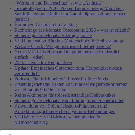
„Werbung und Datenschutz“ sowie „Ästhetik“
Teamkollegen für NoG-Praxen Braunschweig, München,
Saarbrücken und Berlin von Naturheilpraxis ohne Grenzen
gesucht
Hannover: Gespräch im Landtag
Rechtsfrage des Monats: Osteopathie 2026 – was ist erlaubt?
Steuerfrage des Monats: Elterngespräche
VUH unterstützt Bündnis Mutterschutz für Selbstständige
Website-Check: Wie gut ist meine Internetpräsenz?
Neues VUH-Liveformat: Heilpraktikerrecht ist ziemlich
einfach – oder?
2026: Trends für Heilpraktiker
Update: Empirisches Gutachten zum Heilpraktikerwesen
veröffentlicht
Podcast „Natürlich helfen“: Poster für Ihre Praxis
Erstattungsdebatte: Fakten zur Bundesdelegiertenkonferenz
von Bündnis 90/Die Grünen
Keine Aktivrente für soloselbstständige Heilpraktiker
Steuerfrage des Monats: Buchführung ohne Steuerberater
Anwendung von Polymilchsäure-Präparaten und
Korrekturmöglichkeiten bei Hyaluron-Behandlungen
VUH-Service: VUH-Muster-Therapieplan &
Methodenkatalog
Fachinformationen