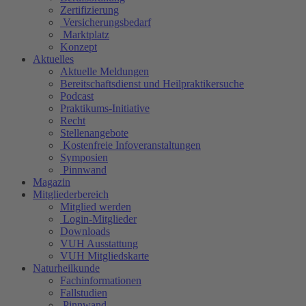
Zertifizierung
Versicherungsbedarf
Marktplatz
Konzept
Aktuelles
Aktuelle Meldungen
Bereitschaftsdienst und Heilpraktikersuche
Podcast
Praktikums-Initiative
Recht
Stellenangebote
Kostenfreie Infoveranstaltungen
Symposien
Pinnwand
Magazin
Mitgliederbereich
Mitglied werden
Login-Mitglieder
Downloads
VUH Ausstattung
VUH Mitgliedskarte
Naturheilkunde
Fachinformationen
Fallstudien
Pinnwand