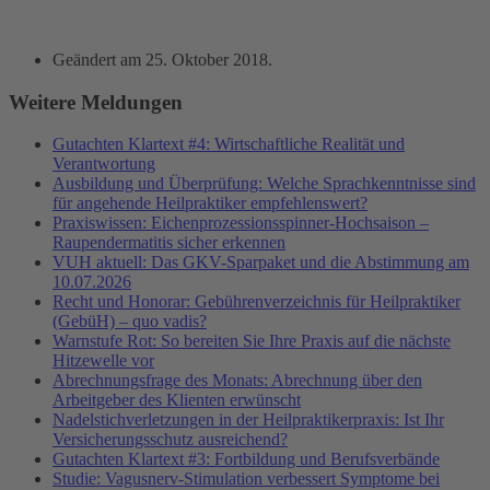
Geändert am
25. Oktober 2018
.
Weitere Meldungen
Gutachten Klartext #4: Wirtschaftliche Realität und
Verantwortung
Ausbildung und Überprüfung: Welche Sprachkenntnisse sind
für angehende Heilpraktiker empfehlenswert?
Praxiswissen: Eichenprozessionsspinner-Hochsaison –
Raupendermatitis sicher erkennen
VUH aktuell: Das GKV-Sparpaket und die Abstimmung am
10.07.2026
Recht und Honorar: Gebührenverzeichnis für Heilpraktiker
(GebüH) – quo vadis?
Warnstufe Rot: So bereiten Sie Ihre Praxis auf die nächste
Hitzewelle vor
Abrechnungsfrage des Monats: Abrechnung über den
Arbeitgeber des Klienten erwünscht
Nadelstichverletzungen in der Heilpraktikerpraxis: Ist Ihr
Versicherungsschutz ausreichend?
Gutachten Klartext #3: Fortbildung und Berufsverbände
Studie: Vagusnerv-Stimulation verbessert Symptome bei