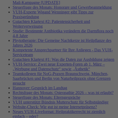
Mail-Kampagne [UPDATE]
Steuerfrage des Monats: Honorare und Gewerbeanmeldung
VUH-Experte Wigand Wenninger gibt Tipps zur
Praxisgründung
Gutachten Klartext #2: Patientensicherheit und
Weiterverweisung
Studie: Bestimmte Antibiotika verändern die Darmflora noch
4-8 Jahre
Phytotherapie: Die Gemeine Nachtkerze ist Heilpflanze des
Jahres 2026
Kompetente Ansprechpartner für Ihre Anliegen - Das VUH-
Serviceteam
Gutachten Klartext #1: Was die Daten zur Ausbildung zeigen
VUH-Service: Zwei neue Experten-Foren ab 1. März –
„Werbung und Datenschutz“ sowie „Ästhetik“
Teamkollegen für NoG-Praxen Braunschweig, München,
Saarbrücken und Berlin von Naturheilpraxis ohne Grenzen
gesucht
Hannover: Gespräch im Landtag
Rechtsfrage des Monats: Osteopathie 2026 – was ist erlaubt?
Steuerfrage des Monats: Elterngespräche
VUH unterstützt Bündnis Mutterschutz für Selbstständige
Website-Check: Wie gut ist meine Internetpräsenz?
Neues VUH-Liveformat: Heilpraktikerrecht ist ziemlich
einfach – oder?