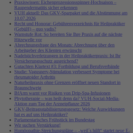
Praxiswissen: Eichenprozessionsspinner-Hochsaison –
Raupendermatitis sicher erkennen
VUH aktuell: Das GKV-Sparpaket und die Abstimmung am
10.07.2026
Recht und Honorar: Gebührenverzeichnis für Heilpraktiker
(GebüH) – quo vadis?
Warnstufe Rot: So bereiten Sie Ihre Praxis auf die nächste
Hitzewelle vor
Abrechnungsfrage des Monats: Abrechnung über den
Arbeitgeber des Klienten erwünscht
Nadelstichverletzungen in der Heilpraktikerpraxis: Ist Ihr
Versicherungsschutz ausreichend?
Gutachten Klartext #3: Fortbildung und Berufsverbände
Studie: Vagusnerv-Stimulation verbessert Symptome bei
rheumatoider Arthritis
Naturheilpraxis ohne Grenzen eröffnet neuen Standort in
Braunschweig
BfArm warnt vor Risiken von Drip-Spa-Infusionen
Phytotherapie – was heilt denn da? VUH-Social-Media-
Aktion zum Tag der Arzneipflanze 2026
GKV-Beitragsstabilisierungsgesetz: Welche Auswirkungen
hat es auf uns Heilpraktiker?
Parlamentarisches Frühstück im Bundestag
Wir suchen Verstärkung!
Homöopathie-Streichungspläne – „weil´s hilft“ startet neue E-