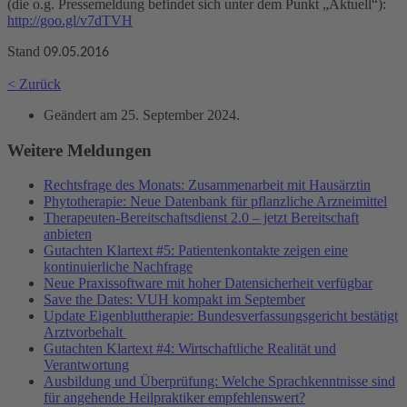
(die o.g. Pressemeldung befindet sich unter dem Punkt „Aktuell“):
http://goo.gl/v7dTVH
Stand
09.05.2016
< Zurück
Geändert am
25. September 2024
.
Weitere Meldungen
Rechtsfrage des Monats: Zusammenarbeit mit Hausärztin
Phytotherapie: Neue Datenbank für pflanzliche Arzneimittel
Therapeuten-Bereitschaftsdienst 2.0 – jetzt Bereitschaft
anbieten
Gutachten Klartext #5: Patientenkontakte zeigen eine
kontinuierliche Nachfrage
Neue Praxissoftware mit hoher Datensicherheit verfügbar
Save the Dates: VUH kompakt im September
Update Eigenbluttherapie: Bundesverfassungsgericht bestätigt
Arztvorbehalt
Gutachten Klartext #4: Wirtschaftliche Realität und
Verantwortung
Ausbildung und Überprüfung: Welche Sprachkenntnisse sind
für angehende Heilpraktiker empfehlenswert?