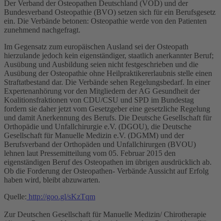
Der Verband der Osteopathen Deutschland (VOD) und der
Bundesverband Osteopathie (BVO) setzen sich für ein Berufsgesetz
ein. Die Verbände betonen: Osteopathie werde von den Patienten
zunehmend nachgefragt.
Im Gegensatz zum europäischen Ausland sei der Osteopath
hierzulande jedoch kein eigenständiger, staatlich anerkannter Beruf;
Ausübung und Ausbildung seien nicht festgeschrieben und die
Ausübung der Osteopathie ohne Heilpraktikererlaubnis stelle einen
Straftatbestand dar. Die Verbände sehen Regelungsbedarf. In einer
Expertenanhörung vor den Mitgliedern der AG Gesundheit der
Koalitionsfraktionen von CDU/CSU und SPD im Bundestag
fordern sie daher jetzt vom Gesetzgeber eine gesetzliche Regelung
und damit Anerkennung des Berufs. Die Deutsche Gesellschaft für
Orthopädie und Unfallchirurgie e.V. (DGOU), die Deutsche
Gesellschaft für Manuelle Medizin e.V. (DGMM) und der
Berufsverband der Orthopäden und Unfallchirurgen (BVOU)
lehnen laut Pressemitteilung vom 05. Februar 2015 den
eigenständigen Beruf des Osteopathen im übrigen ausdrücklich ab.
Ob die Forderung der Osteopathen- Verbände Aussicht auf Erfolg
haben wird, bleibt abzuwarten.
Quelle:
http://goo.gl/sKzTqm
Zur Deutschen Gesellschaft für Manuelle Medizin/ Chirotherapie