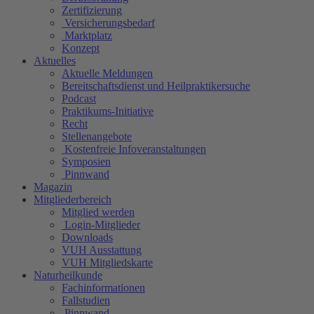
Zertifizierung
Versicherungsbedarf
Marktplatz
Konzept
Aktuelles
Aktuelle Meldungen
Bereitschaftsdienst und Heilpraktikersuche
Podcast
Praktikums-Initiative
Recht
Stellenangebote
Kostenfreie Infoveranstaltungen
Symposien
Pinnwand
Magazin
Mitgliederbereich
Mitglied werden
Login-Mitglieder
Downloads
VUH Ausstattung
VUH Mitgliedskarte
Naturheilkunde
Fachinformationen
Fallstudien
Pinnwand