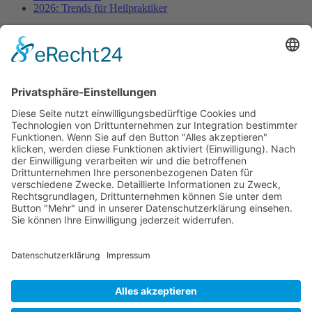
2026: Trends für Heilpraktiker
Fachinformationen
Erstattungsfähige rezeptfreie Medikamente
Pollenflugkalender
Studie: Reduziert das Darmbakterium Bacteroides vulgatus
Heißhunger auf Süßes?
Verband Unabhängiger Heilpraktiker e.V.
Diese E-Mail-Adresse ist vor Spambots geschützt! Zur
Anzeige muss JavaScript eingeschaltet sein!
0261-1349 8000
Gördelinger Straße 47
Iduna-Haus, Ecke Neue Straße
38100 Braunschweig
Impressum